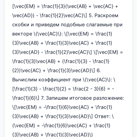
[\vec{EM} = \frac{1}{3}(\vec{AB} + \vec{AC} +
\vec{AD}) - \frac{1}{2}\vec{AC}\] 5. Раскроем
скобки и приведем подобные слагаемые при
векторе \(\vec{AC}\): \[\vec{EM} = \frac{1}
{3}\vec{AB} + \frac{1}{3}\vec{AC} + \frac{1}
{3}\vec{AD} - \frac{1}{2}\vec{AC}\] \[\vec{EM} =
\frac{1}{3}\vec{AB} + (\frac{1}{3} - \frac{1}
{2})\vec{AC} + \frac{1}{3}\vec{AD}\] 6.
Вычислим коэффициент при \(\vec{AC}\): \
[\frac{1}{3} - \frac{1}{2} = \frac{2 - 3}{6} = -
\frac{1}{6}\] 7. Запишем итоговое разложение:
\[\vec{EM} = -\frac{1}{6}\vec{AC} + \frac{1}
{3}\vec{AB} + \frac{1}{3}\vec{AD}\] Ответ: \
(\vec{EM} = -\frac{1}{6}\vec{AC} + \frac{1}
{3}\vec{AB} + \frac{1}{3}\vec{AD}\)