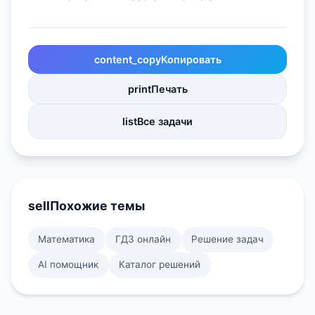
content_copy
Копировать
print
Печать
list
Все задачи
sell
Похожие темы
Математика
ГДЗ онлайн
Решение задач
AI помощник
Каталог решений