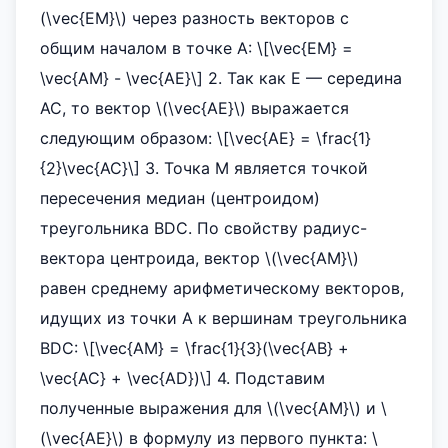
(\vec{EM}\) через разность векторов с
общим началом в точке A: \[\vec{EM} =
\vec{AM} - \vec{AE}\] 2. Так как E — середина
AC, то вектор \(\vec{AE}\) выражается
следующим образом: \[\vec{AE} = \frac{1}
{2}\vec{AC}\] 3. Точка M является точкой
пересечения медиан (центроидом)
треугольника BDC. По свойству радиус-
вектора центроида, вектор \(\vec{AM}\)
равен среднему арифметическому векторов,
идущих из точки A к вершинам треугольника
BDC: \[\vec{AM} = \frac{1}{3}(\vec{AB} +
\vec{AC} + \vec{AD})\] 4. Подставим
полученные выражения для \(\vec{AM}\) и \
(\vec{AE}\) в формулу из первого пункта: \