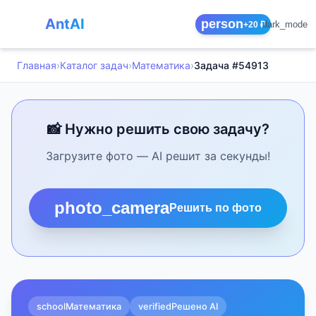
AntAI
person
dark_mode
+20 ₽
Главная
›
Каталог задач
›
Математика
›
Задача #54913
📸 Нужно решить свою задачу?
Загрузите фото — AI решит за секунды!
photo_camera
Решить по фото
school
Математика
verified
Решено AI