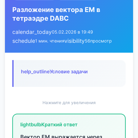
Разложение вектора EM в
тетраэдре DABC
calendar_today
05.02.2026 в 19:49
schedule
visibility
1 мин. чтения
56
просмотр
help_outline
Условие задачи
Нажмите для увеличения
lightbulb
Краткий ответ
Вектор EM выражается через