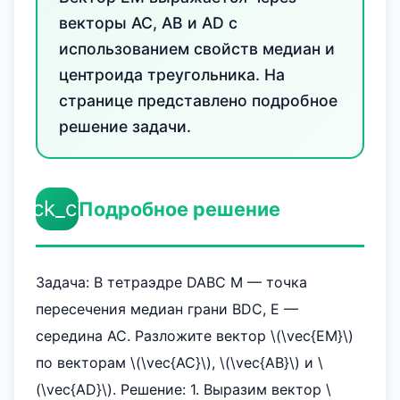
векторы AC, AB и AD с
использованием свойств медиан и
центроида треугольника. На
странице представлено подробное
решение задачи.
check_circle
Подробное решение
Задача: В тетраэдре DABC M — точка
пересечения медиан грани BDC, E —
середина AC. Разложите вектор \(\vec{EM}\)
по векторам \(\vec{AC}\), \(\vec{AB}\) и \
(\vec{AD}\). Решение: 1. Выразим вектор \