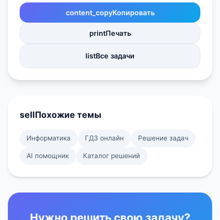
content_copy
Копировать
print
Печать
list
Все задачи
sell
Похожие темы
Информатика
ГДЗ онлайн
Решение задач
AI помощник
Каталог решений
Нужно решить свою задачу?