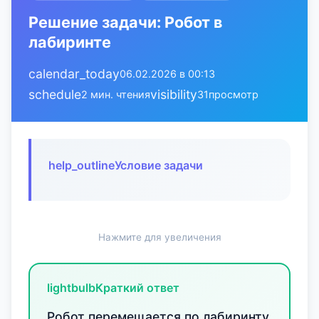
Решение задачи: Робот в
лабиринте
calendar_today
06.02.2026 в 00:13
schedule
visibility
2 мин. чтения
31
просмотр
help_outline
Условие задачи
Нажмите для увеличения
lightbulb
Краткий ответ
Робот перемещается по лабиринту,