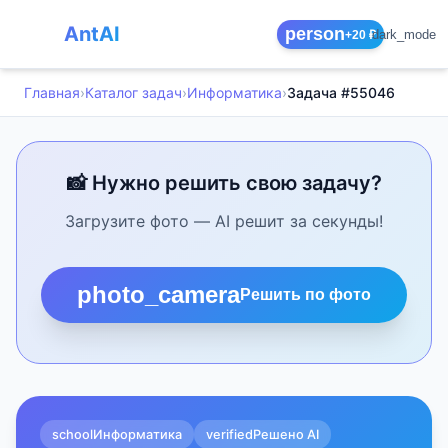
AntAI
person
dark_mode
+20 ₽
Главная
›
Каталог задач
›
Информатика
›
Задача #55046
📸 Нужно решить свою задачу?
Загрузите фото — AI решит за секунды!
photo_camera
Решить по фото
school
Информатика
verified
Решено AI