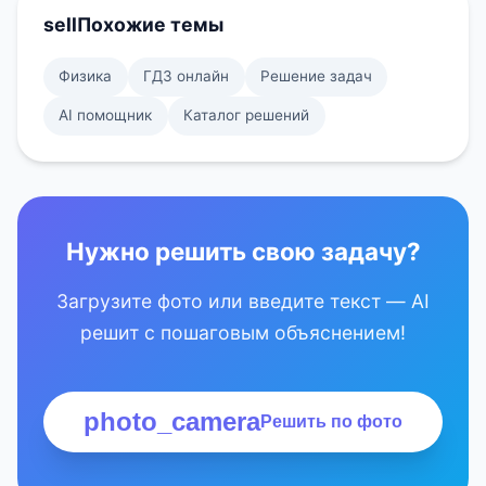
sell
Похожие темы
Физика
ГДЗ онлайн
Решение задач
AI помощник
Каталог решений
Нужно решить свою задачу?
Загрузите фото или введите текст — AI
решит с пошаговым объяснением!
photo_camera
Решить по фото