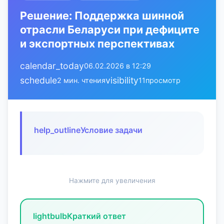
Решение: Поддержка шинной
отрасли Беларуси при дефиците
и экспортных перспективах
calendar_today
06.02.2026 в 12:29
schedule
visibility
2 мин. чтения
11
просмотр
help_outline
Условие задачи
Нажмите для увеличения
lightbulb
Краткий ответ