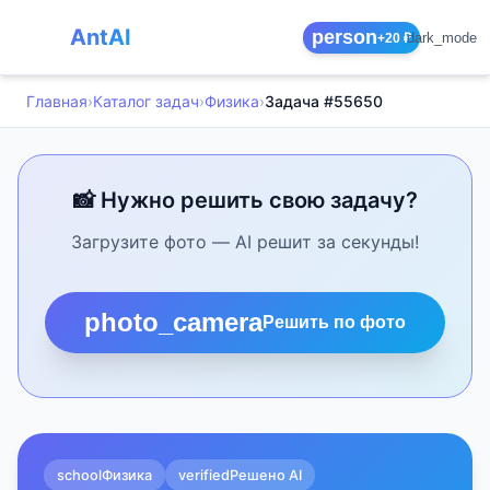
AntAI
person
dark_mode
+20 ₽
Главная
›
Каталог задач
›
Физика
›
Задача #55650
📸 Нужно решить свою задачу?
Загрузите фото — AI решит за секунды!
photo_camera
Решить по фото
school
Физика
verified
Решено AI