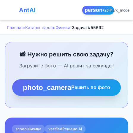
AntAI
person
dark_mode
+20 ₽
Главная
›
Каталог задач
›
Физика
›
Задача #55692
📸 Нужно решить свою задачу?
Загрузите фото — AI решит за секунды!
photo_camera
Решить по фото
school
Физика
verified
Решено AI