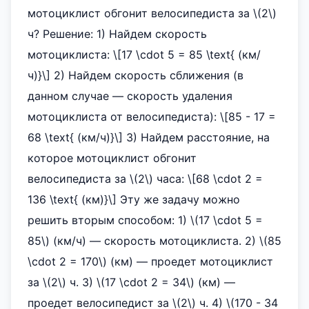
мотоциклист обгонит велосипедиста за \(2\)
ч? Решение: 1) Найдем скорость
мотоциклиста: \[17 \cdot 5 = 85 \text{ (км/
ч)}\] 2) Найдем скорость сближения (в
данном случае — скорость удаления
мотоциклиста от велосипедиста): \[85 - 17 =
68 \text{ (км/ч)}\] 3) Найдем расстояние, на
которое мотоциклист обгонит
велосипедиста за \(2\) часа: \[68 \cdot 2 =
136 \text{ (км)}\] Эту же задачу можно
решить вторым способом: 1) \(17 \cdot 5 =
85\) (км/ч) — скорость мотоциклиста. 2) \(85
\cdot 2 = 170\) (км) — проедет мотоциклист
за \(2\) ч. 3) \(17 \cdot 2 = 34\) (км) —
проедет велосипедист за \(2\) ч. 4) \(170 - 34