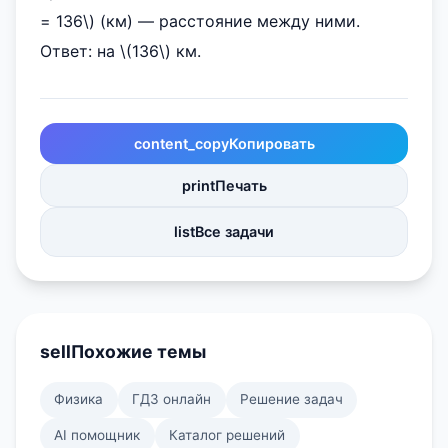
= 136\) (км) — расстояние между ними.
Ответ: на \(136\) км.
content_copy
Копировать
print
Печать
list
Все задачи
sell
Похожие темы
Физика
ГДЗ онлайн
Решение задач
AI помощник
Каталог решений