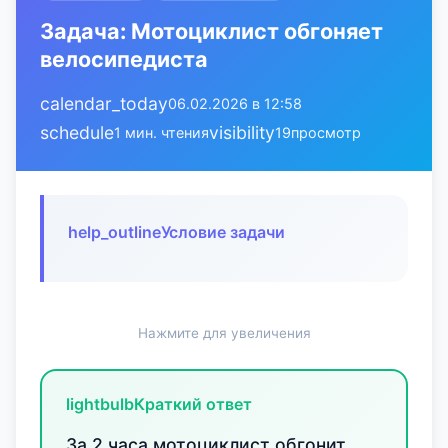
Задача: Мотоциклист обгоняет
велосипедиста
calendar_today
06.02.2026 в 12:58
schedule
visibility
1 мин. чтения
19
просмотр
help_outline
Условие задачи
Нажмите для увеличения
lightbulb
Краткий ответ
За 2 часа мотоциклист обгонит