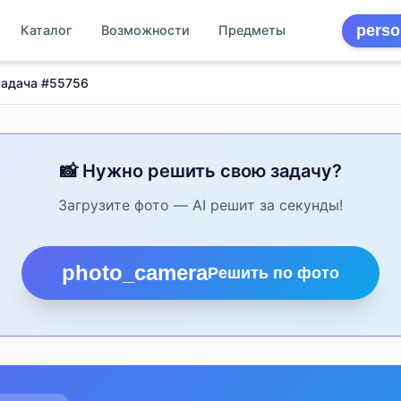
perso
Каталог
Возможности
Предметы
Задача #55756
📸 Нужно решить свою задачу?
Загрузите фото — AI решит за секунды!
photo_camera
Решить по фото