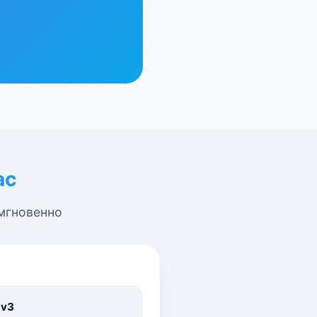
ас
 мгновенно
 v3