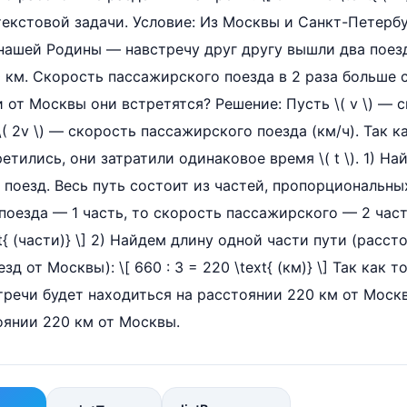
текстовой задачи. Условие: Из Москвы и Санкт-Петерб
нашей Родины — навстречу друг другу вышли два поезд
км. Скорость пассажирского поезда в 2 раза больше 
 от Москвы они встретятся? Решение: Пусть \( v \) — 
 \( 2v \) — скорость пассажирского поезда (км/ч). Так 
тились, они затратили одинаковое время \( t \). 1) На
поезд. Весь путь состоит из частей, пропорциональны
поезда — 1 часть, то скорость пассажирского — 2 част
ext{ (части)} \] 2) Найдем длину одной части пути (расс
д от Москвы): \[ 660 : 3 = 220 \text{ (км)} \] Так как 
тречи будет находиться на расстоянии 220 км от Москв
оянии 220 км от Москвы.