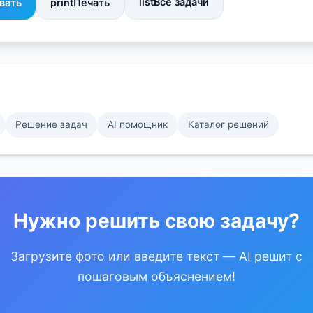
list
Все задачи
вать
print
Печать
Решение задач
AI помощник
Каталог решений
Нужно решить свою задачу?
Загрузите фото или введите текст — AI решит с
пошаговым объяснением!