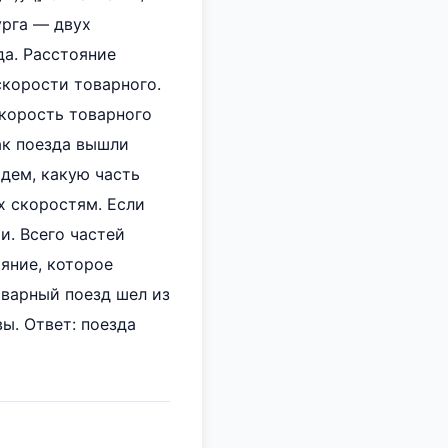
урга — двух
а. Расстояние
скорости товарного.
скорость товарного
как поезда вышли
йдем, какую часть
х скоростям. Если
и. Всего частей
тояние, которое
товарный поезд шел из
ы. Ответ: поезда