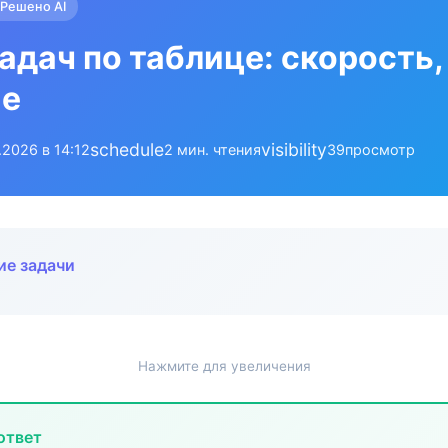
Решено AI
адач по таблице: скорость,
ие
schedule
visibility
.2026 в 14:12
2 мин. чтения
39
просмотр
ие задачи
Нажмите для увеличения
ответ