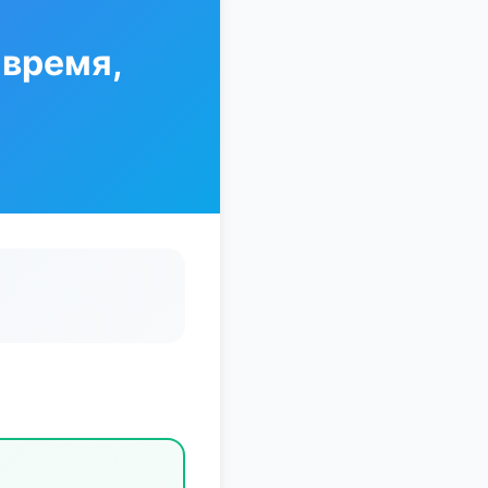
 время,