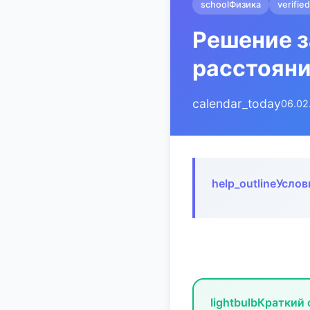
school
Физика
verified
Решение з
расстоян
calendar_today
06.02
help_outline
Услов
lightbulb
Краткий 