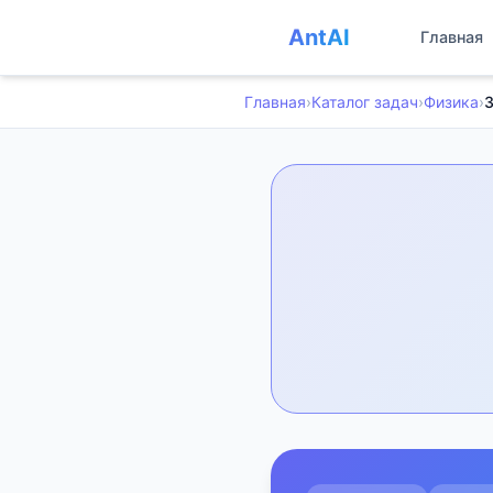
AntAI
Главная
Главная
›
Каталог задач
›
Физика
›