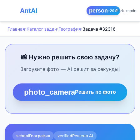
AntAI
person
dark_mode
+20 ₽
Главная
›
Каталог задач
›
География
›
Задача #32316
📸 Нужно решить свою задачу?
Загрузите фото — AI решит за секунды!
photo_camera
Решить по фото
school
География
verified
Решено AI