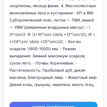
скорпионы, лисица фенек. 4. Жестколистные
вечнозеленые леса и кустарники - КП и ВМ:
Субтропический пояс; летом — ТВМ, зимой
— УВМ (умеренные воздушные массы). - \
(t^\circ\): Я: \(+10^\circ \dots +12^\circ\)C; И: \
(+24^\circ \dots +25^\circ\)C. - Кол-во
осадков: \(600-1000\) мм. - Режим
выпадения: Зимний максимум осадков,
сухое лето. - Почвы: Коричневые. -
Растительность: Пробковый дуб, дикая
маслина, благородный лавр. - Животный мир:
Дикие козы, грызуны, черепахи, много птиц.
content_copy
Копировать