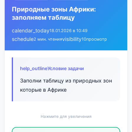
Природные зоны Африки:
заполняем таблицу
calendar_today
18.01.2026 в 10:49
schedule
visibility
2 мин. чтения
10
просмотр
help_outline
Условие задачи
Заполни таблицу из природных зон
которые в Африке
Нажмите для увеличения