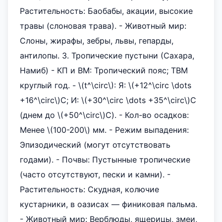
Растительность: Баобабы, акации, высокие
травы (слоновая трава). - Животный мир:
Слоны, жирафы, зебры, львы, гепарды,
антилопы. 3. Тропические пустыни (Сахара,
Намиб) - КП и ВМ: Тропический пояс; ТВМ
круглый год. - \(t^\circ\): Я: \(+12^\circ \dots
+16^\circ\)C; И: \(+30^\circ \dots +35^\circ\)C
(днем до \(+50^\circ\)C). - Кол-во осадков:
Менее \(100-200\) мм. - Режим выпадения:
Эпизодический (могут отсутствовать
годами). - Почвы: Пустынные тропические
(часто отсутствуют, пески и камни). -
Растительность: Скудная, колючие
кустарники, в оазисах — финиковая пальма.
- Животный мир: Верблюды, ящерицы, змеи,