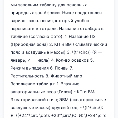
мы заполним таблицу для основных
природных зон Африки. Ниже представлен
вариант заполнения, который удобно
переписать в тетрадь. Названия столбцов в
таблице (согласно фото): 1. Название ПЗ
(Природная зона) 2. КП и ВМ (Климатический
пояс и воздушные массы) 3. \(t^\circ\) (Я —
январь, И — июль) 4. Кол-во осадков 5.
Режим выпадения 6. Почвы 7.
Растительность 8. Животный мир
Заполнение таблицы: 1. Влажные
экваториальные леса (Гилеи) - КП и ВМ:
Экваториальный пояс; ЭВМ (экваториальные
воздушные массы) круглый год. - \(t^\circ\):
Я: \(+24^\circ \dots +26^\circ\)C; И: \(+24^\circ