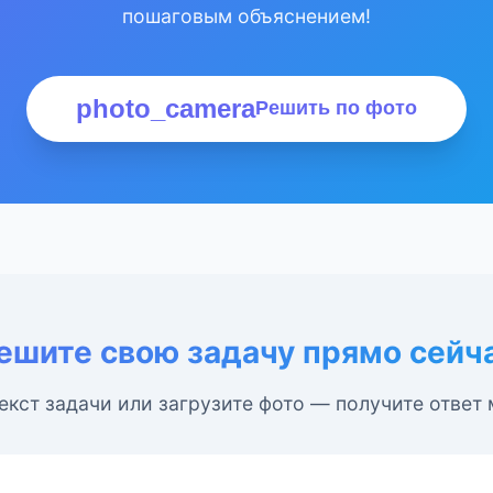
пошаговым объяснением!
photo_camera
Решить по фото
ешите свою задачу прямо сейч
екст задачи или загрузите фото — получите ответ