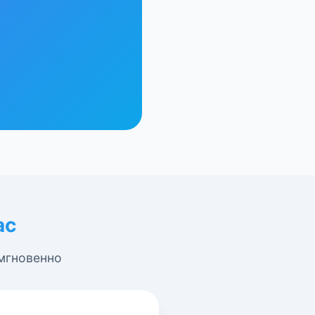
ас
 мгновенно