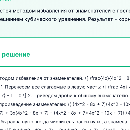
ется методом избавления от знаменателей с пос
ешением кубического уравнения. Результат - кор
 решение
дом избавления от знаменателей. \[ \frac{4x}{4x^2 - 8x 
\] 1. Перенесем все слагаемые в левую часть: \[ \frac{4x}{
 + 7} - 1 = 0 \] 2. Приведем дроби к общему знаменател
оизведение знаменателей: \( (4x^2 - 8x + 7)(4x^2 - 10x +
7) + 3x(4x^2 - 8x + 7) - (4x^2 - 8x + 7)(4x^2 - 10x + 7)}{(
Дробь равна нулю, когда числитель равен нулю, а знамена