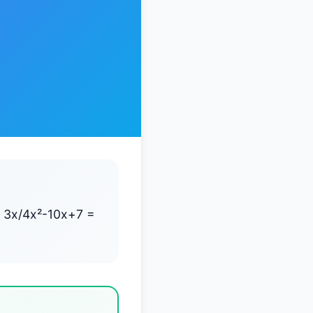
 3x/4x²-10x+7 =