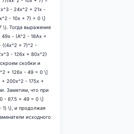
 7)(4x^2 - 10x + 7) =
x^3 - 24x^2 + 21x -
x^2 - 10x + 7) = 0 \]
 \). Тогда выражение
+ 49x - (A^2 - 18Ax +
 ((4x^2 + 7)^2 -
2x^3 - 126x + 80x^2)
 Раскроем скобки и
2 + 126x - 49 = 0 \]
3 + 200x^2 - 175x +
и. Заметим, что при
0 - 87.5 + 49 = 0 \]
- 1) \), и продолжая
 знаменатели исходного