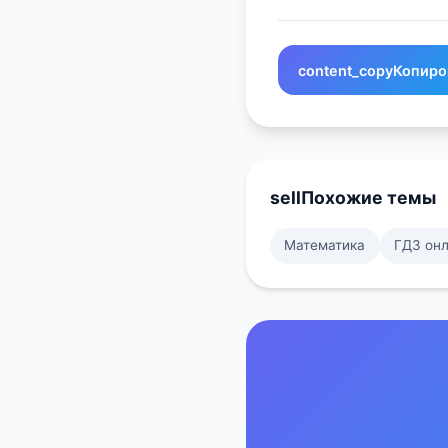
content_copy
Копиро
sell
Похожие темы
Математика
ГДЗ он