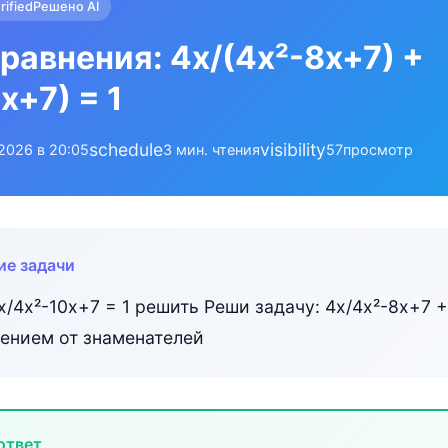
rified
Решено AI
равнения: 4x/(4x²-8x+7) +
x+7) = 1
schedule
visibility
.2026 в 20:05
3 мин. чтения
57
просмотр
ие задачи
x/4x²-10x+7 = 1 решить Реши задачу: 4x/4x²-8x+7 +
лением от знаменателей
ответ