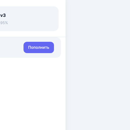
 v3
• 95%
Пополнить