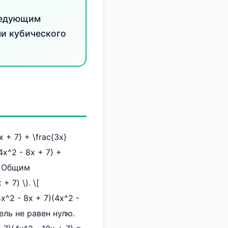
ледующим
ни кубического
+ 7} + \frac{3x}
4x^2 - 8x + 7} +
ю. Общим
 7) \). \[
4x^2 - 8x + 7)(4x^2 -
тель не равен нулю.