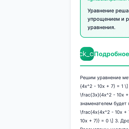
Уравнение реша
упрощением и р
уравнения.
check_circle
Подробное
Решим уравнение мето
{4x^2 - 10x + 7} = 1 
\frac{3x}{4x^2 - 10x
знаменателем будет пр
\frac{4x(4x^2 - 10x + 
10x + 7)} = 0 \] 3. 