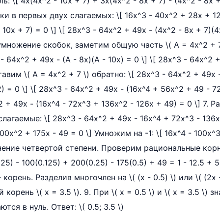
 \[ 4x(4x^2 - 10x + 7) + 3x(4x^2 - 8x + 7) - (4x^2 - 8x +
бки в первых двух слагаемых: \[ 16x^3 - 40x^2 + 28x + 12
 10x + 7) = 0 \] \[ 28x^3 - 64x^2 + 49x - (4x^2 - 8x + 7)(4
умножение скобок, заметим общую часть \( A = 4x^2 + 7
- 64x^2 + 49x - (A - 8x)(A - 10x) = 0 \] \[ 28x^3 - 64x^2 
тавим \( A = 4x^2 + 7 \) обратно: \[ 28x^3 - 64x^2 + 49x -
) = 0 \] \[ 28x^3 - 64x^2 + 49x - (16x^4 + 56x^2 + 49 - 7
^2 + 49x - (16x^4 - 72x^3 + 136x^2 - 126x + 49) = 0 \] 7.
агаемые: \[ 28x^3 - 64x^2 + 49x - 16x^4 + 72x^3 - 136x^
200x^2 + 175x - 49 = 0 \] Умножим на -1: \[ 16x^4 - 100x^
авнение четвертой степени. Проверим рациональные корн
0625) - 100(0.125) + 200(0.25) - 175(0.5) + 49 = 1 - 12.5 + 5
— корень. Разделив многочлен на \( (x - 0.5) \) или \( (2x 
корень \( x = 3.5 \). 9. При \( x = 0.5 \) и \( x = 3.5 \)
ся в нуль. Ответ: \( 0.5; 3.5 \)