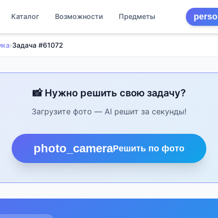
perso
Каталог
Возможности
Предметы
ика
›
Задача #61072
📸 Нужно решить свою задачу?
Загрузите фото — AI решит за секунды!
photo_camera
Решить по фото