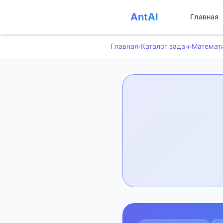
AntAI
Главная
Главная
›
Каталог задач
›
Математ