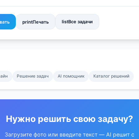
list
Все задачи
вать
print
Печать
лайн
Решение задач
AI помощник
Каталог решений
Нужно решить свою задачу?
Загрузите фото или введите текст — AI решит с