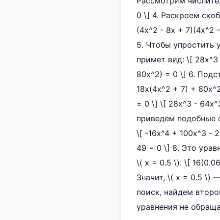
Рассмотрим числитель:
0 \] 4. Раскроем ско
(4x^2 - 8x + 7)(4x^2 -
5. Чтобы упростить 
примет вид: \[ 28x^3 
80x^2) = 0 \] 6. Подс
18x(4x^2 + 7) + 80x^2
= 0 \] \[ 28x^3 - 64x
приведем подобные сл
\[ -16x^4 + 100x^3 - 
49 = 0 \] 8. Это ур
\( x = 0.5 \): \[ 16(0.
Значит, \( x = 0.5 \) 
поиск, найдем второй 
уравнения не обращают