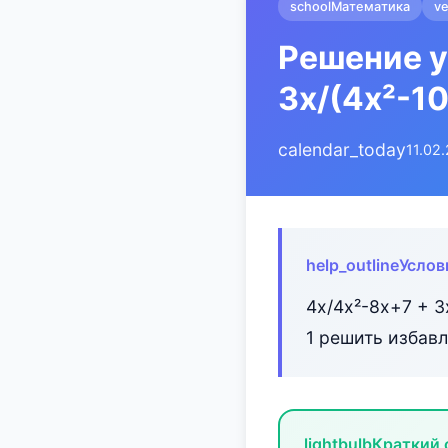
school
Математика
ve
Решение у
3x/(4x²-10
calendar_today
11.02
help_outline
Услов
4x/4x²-8x+7 + 3
1 решить избав
lightbulb
Краткий 