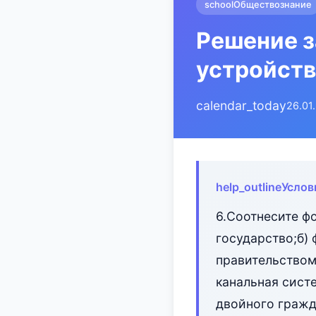
school
Обществознание
Решение з
устройств
calendar_today
26.01
help_outline
Услов
6.Соотнесите ф
государство;б)
правительством
канальная систе
двойного гражд