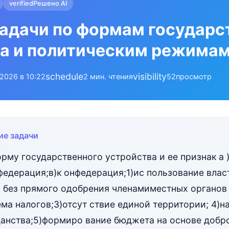
verified
Решено AI
адачи по формам государс
а и политическим режима
schedule
visibility
.2026 в 10:22
2 мин. чтения
52
просмотр
ие задачи
орму государственного устройства и ее признак а 
 федерация;в)к онфедерация;1)ис пользование вла
 без прямого одобрения членамиместных органов 
ма налогов;3)отсут ствие единой территории; 4)н
анства;5)формиро вание бюджета на основе добр