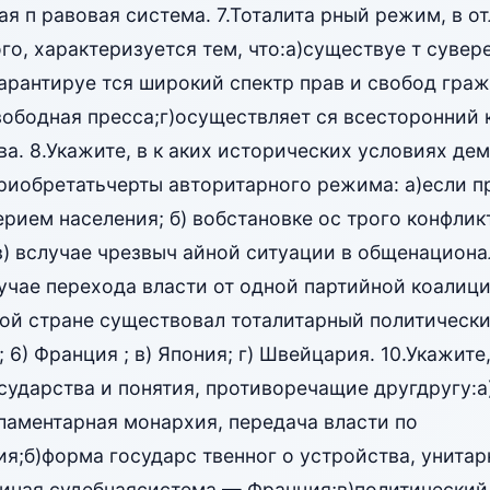
ая п равовая система. 7.Тоталита рный режим, в о
о, характеризуется тем, что:а)существуе т сувер
гарантируе тся широкий спектр прав и свобод граж
вободная пресса;г)осуществляет ся всесторонний 
а. 8.Укажите, в к аких исторических условиях де
иобретатьчерты авторитарного режима: а)если пр
ерием населения; б) вобстановке ос трого конфлик
 в) вслучае чрезвыч айной ситуации в общенацион
учае перехода власти от одной партийной коалици
акой стране существовал тоталитарный политическ
 6) Франция ; в) Япония; г) Швейцария. 10.Укажите,
сударства и понятия, противоречащие другдругу:
 ламентарная монархия, передача власти по
ия;б)форма государс твенног о устройства, унитар
диная судебнаясистема — Франция;в)политический