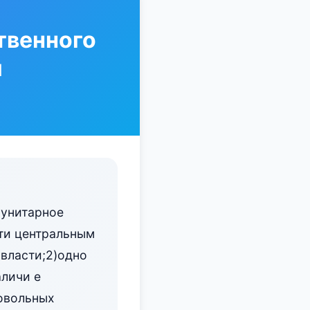
твенного
м
)унитарное
сти центральным
власти;2)одно
аличи е
овольных