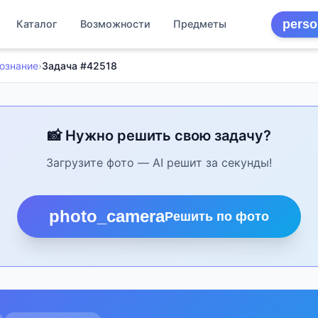
perso
Каталог
Возможности
Предметы
ознание
›
Задача #42518
📸 Нужно решить свою задачу?
Загрузите фото — AI решит за секунды!
photo_camera
Решить по фото