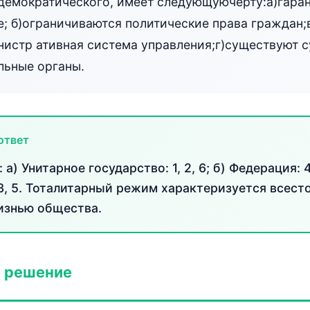
идемократического, имеет следующуючерту:а)гара
е; б)ограничиваются политические права граждан;
истр ативная система управления;г)существуют с
льные органы.
ответ
а) Унитарное государство: 1, 2, 6; б) Федерация: 4
3, 5. Тоталитарный режим характеризуется всест
изнью общества.
 решение