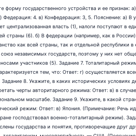
те форму государственного устройства и ее признак: а
 б) Федерация: 4. в) Конфедерация: 3, 5. Пояснение: а) В
т централизованная власть (1), налоги поступают в еди
ей страны (6). б) В федерации (например, как в России
ство как всей страны, так и отдельной республики в ее
союз независимых государств, поэтому у них нет обще
зносами участников (5). Задание 7. Тоталитарный режим
арактеризуется тем, что: Ответ: г) осуществляется вс
 Задание 8. Укажите, в каких исторических условиях 
тать черты авторитарного режима: Ответ: в) в случа
ональном масштабе. Задание 9. Укажите, в какой стра
ческий режим: Ответ: в) Япония. (Примечание: Речь ид
стране господствовал военно-тоталитарный режим). Зада
слены государства и понятия, противоречащие друг дру
, тоталитаризм, многопартийность — США. (Пояснение