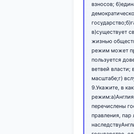
взносов; 6)един
демократическог
государство;б)
в)существует с
жизнью обществ
режим может пр
пользуется дов
ветвей власти;
масштабе;г) всл
9.Укажите, в к
режим:а)Англия;
перечислены го
правления, пар
наследствуАнгл
государство, е