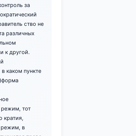
контроль за
мократический
авитель ство не
та различных
альном
и к другой.
ий
 в каком пункте
а)форма
ное
 режим, тот
 кратия,
 режим, в