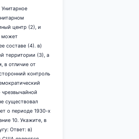
) Унитарное
 унитарном
ный центр (2), и
) может
 составе (4). в)
й территории (3), а
, в отличие от
есторонний контроль
демократический
е чрезвычайной
не существовал
ет о периоде 1930-х
ние 10. Укажите, в
гу: Ответ: в)
: США являются