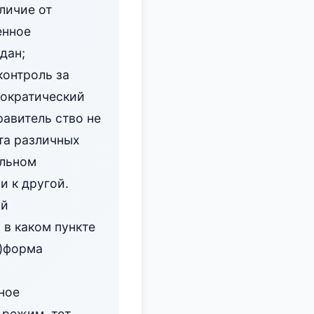
тличие от
енное
дан;
контроль за
мократический
авитель ство не
та различных
альном
и к другой.
ий
 в каком пункте
а)форма
ное
 режим, тот