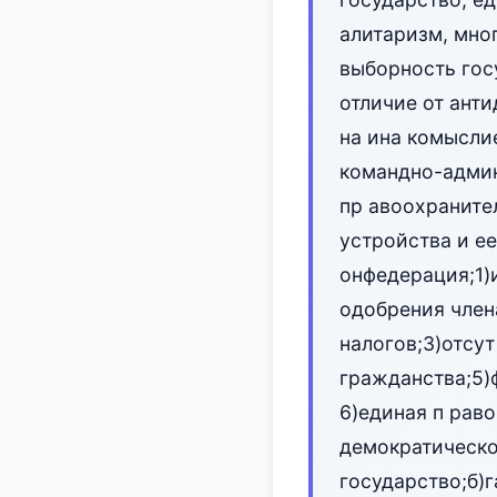
алитаризм, мно
выборность гос
отличие от ант
на ина комысли
командно-админ
пр авоохраните
устройства и ее
онфедерация;1)
одобрения член
налогов;3)отсут
гражданства;5)
6)единая п раво
демократическог
государство;б)