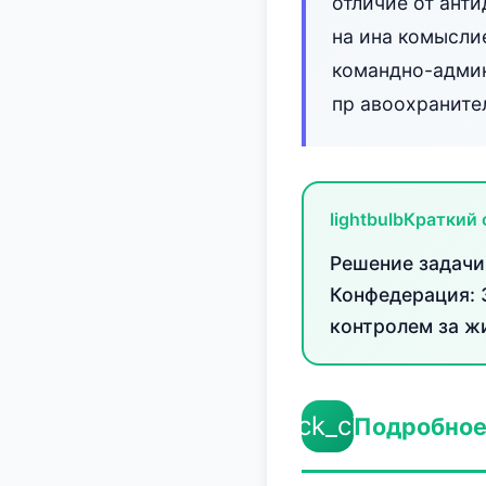
отличие от ант
на ина комысли
командно-админ
пр авоохраните
lightbulb
Краткий 
Решение задачи: 
Конфедерация: 
контролем за ж
check_circle
Подробное