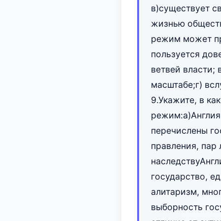
в)существует с
жизнью обществ
режим может пр
пользуется дов
ветвей власти;
масштабе;г) всл
9.Укажите, в к
режим:а)Англия;
перечислены го
правления, пар
наследствуАнгл
государство, е
алитаризм, мно
выборность гос