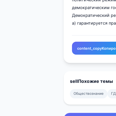
демократическим гос
Демократический реж
а) гарантируется пр
content_copy
Копиро
sell
Похожие темы
Обществознание
ГД