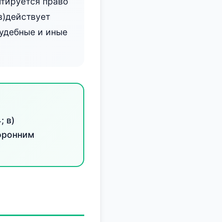
нтируется право
в)действует
удебные и иные
; в)
оронним