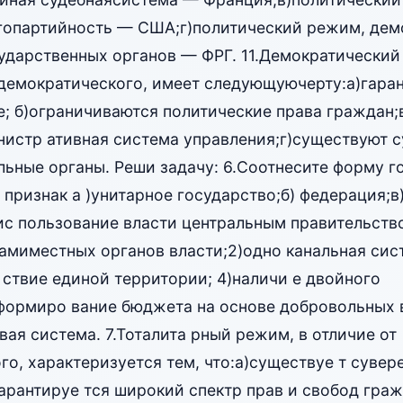
гопартийность — США;г)политический режим, демо
ударственных органов — ФРГ. 11.Демократический
идемократического, имеет следующуючерту:а)гара
е; б)ограничиваются политические права граждан;
истр ативная система управления;г)существуют с
льные органы. Реши задачу: 6.Соотнесите форму г
 признак а )унитарное государство;б) федерация;в
ис пользование власти центральным правительств
амиместных органов власти;2)одно канальная сис
 ствие единой территории; 4)наличи е двойного
формиро вание бюджета на основе добровольных 
вая система. 7.Тоталита рный режим, в отличие от
о, характеризуется тем, что:а)существуе т сувер
гарантируе тся широкий спектр прав и свобод граж