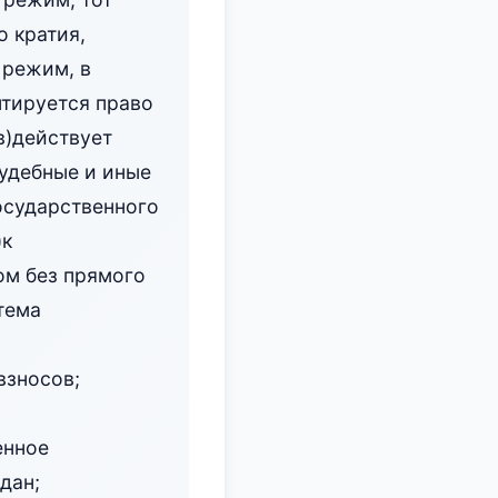
 кратия,
 режим, в
нтируется право
в)действует
удебные и иные
осударственного
)к
ом без прямого
тема
взносов;
енное
дан;