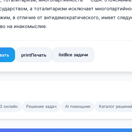
ударством, а тоталитаризм исключает многопартийност
им, в отличие от антидемократического, имеет следу
аво на инакомыслие.
list
Все задачи
вать
print
Печать
З онлайн
Решение задач
AI помощник
Каталог решени