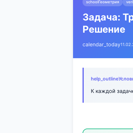
school
Геометрия
ver
Задача: Т
Решение
calendar_today
11.02
help_outline
Услов
К каждой задач