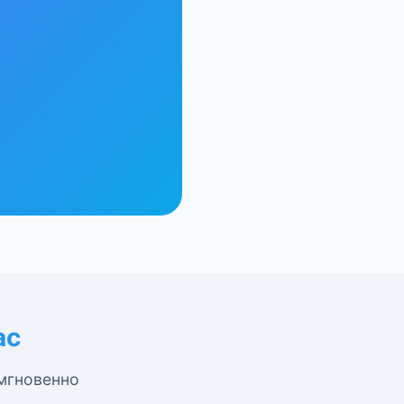
ас
 мгновенно