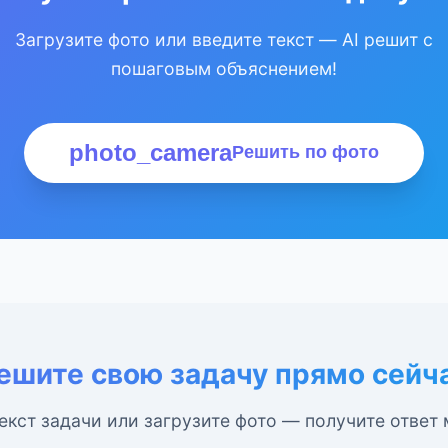
Загрузите фото или введите текст — AI решит с
пошаговым объяснением!
photo_camera
Решить по фото
ешите свою задачу прямо сейч
екст задачи или загрузите фото — получите ответ