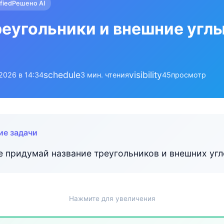
ified
Решено AI
реугольники и внешние углы
schedule
visibility
.2026 в 14:34
3 мин. чтения
45
просмотр
ие задачи
е придумай название треугольников и внешних угл
Нажмите для увеличения