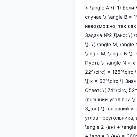
> \angle A \). 1) Если
случае \( \angle B = 1^
невозможно, так как 
Задача №2 Дано: \( \t
\). \( \angle M, \angl
\angle M, \angle N \)
Пусть \( \angle N = x 
22^\circ) = 126^\circ \
\[ x = 52^\circ \] Знач
Ответ: \( 74^\circ, 52^
(внешний угол при \( X
3_{вн} \) (внешний у
углов треугольника, в
\angle 2_{вн} + \angl
+ \angle 3_{вн} = 360^\