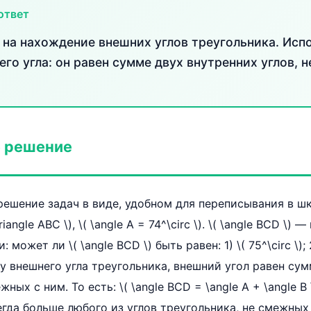
ответ
 на нахождение внешних углов треугольника. Исп
го угла: он равен сумме двух внутренних углов, 
 решение
ешение задач в виде, удобном для переписывания в ш
iangle ABC \), \( \angle A = 74^\circ \). \( \angle BCD \)
: может ли \( \angle BCD \) быть равен: 1) \( 75^\circ \); 2
у внешнего угла треугольника, внешний угол равен сум
ных с ним. То есть: \( \angle BCD = \angle A + \angle B
гда больше любого из углов треугольника, не смежных с