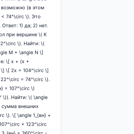
Это возможно (в этом
 < 74^\circ \). Это
твет: 1) да; 2) нет.
гол при вершине \( K
^\circ \). Найти: \(
gle M + \angle N \]
: \[ x + (x +
\] \[ 2x = 104^\circ \]
22^\circ = 74^\circ \).
} = 107^\circ \)
 \)). Найти: \( \angle
то сумма внешних
\). \[ \angle 1_{вн} +
07^\circ + 123^\circ
e 3_{вн} = 360^\circ -