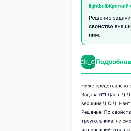
lightbulb
Краткий 
Решение задачи
свойство внешне
ним.
check_circle
Подробное
Ниже представлено р
Задача №1 Дано: \( \tr
вершине \( C \). Найти
Решение: По свойств
треугольника, не смеж
что внешний угол все