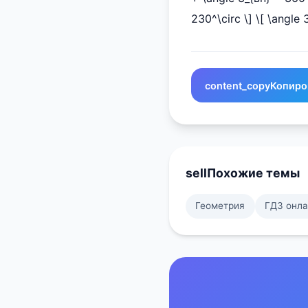
230^\circ \] \[ \angle 
content_copy
Копиро
sell
Похожие темы
Геометрия
ГДЗ онл