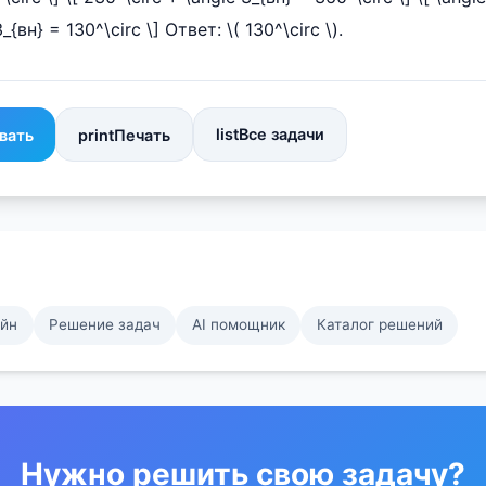
3_{вн} = 130^\circ \] Ответ: \( 130^\circ \).
list
Все задачи
вать
print
Печать
айн
Решение задач
AI помощник
Каталог решений
Нужно решить свою задачу?