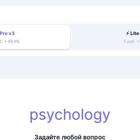
 Pro v3
⚡ Lite
б. • 99.9%
5 руб. 
psychology
Задайте любой вопрос