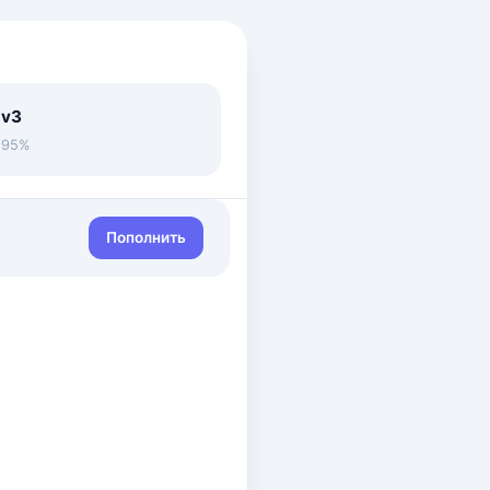
 v3
• 95%
Пополнить