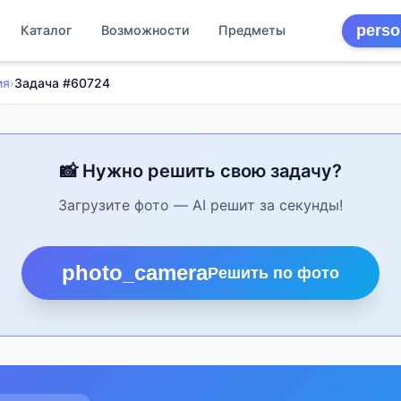
perso
Каталог
Возможности
Предметы
ия
›
Задача #60724
📸 Нужно решить свою задачу?
Загрузите фото — AI решит за секунды!
photo_camera
Решить по фото