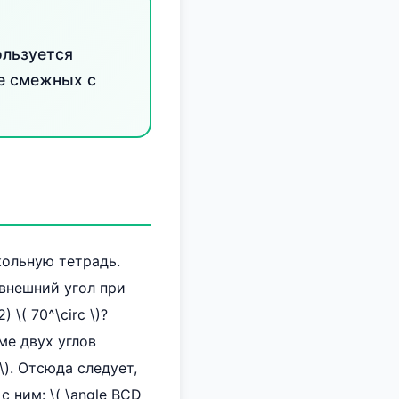
ользуется
не смежных с
кольную тетрадь.
 — внешний угол при
) \( 70^\circ \)?
ме двух углов
 \). Отсюда следует,
 ним: \( \angle BCD