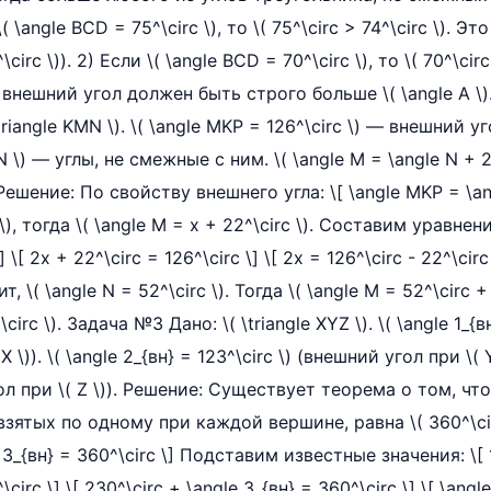
 \( \angle BCD = 75^\circ \), то \( 75^\circ > 74^\circ \). 
\circ \)). 2) Если \( \angle BCD = 70^\circ \), то \( 70^\circ
внешний угол должен быть строго больше \( \angle A \). О
riangle KMN \). \( \angle MKP = 126^\circ \) — внешний у
e N \) — углы, не смежные с ним. \( \angle M = \angle N + 22
. Решение: По свойству внешнего угла: \[ \angle MKP = \an
\), тогда \( \angle M = x + 22^\circ \). Составим уравнение
] \[ 2x + 22^\circ = 126^\circ \] \[ 2x = 126^\circ - 22^\circ 
ит, \( \angle N = 52^\circ \). Тогда \( \angle M = 52^\circ + 
\circ \). Задача №3 Дано: \( \triangle XYZ \). \( \angle 1_{вн
 \)). \( \angle 2_{вн} = 123^\circ \) (внешний угол при \( Y
гол при \( Z \)). Решение: Существует теорема о том, ч
зятых по одному при каждой вершине, равна \( 360^\circ 
e 3_{вн} = 360^\circ \] Подставим известные значения: \[ 1
circ \] \[ 230^\circ + \angle 3_{вн} = 360^\circ \] \[ \angl