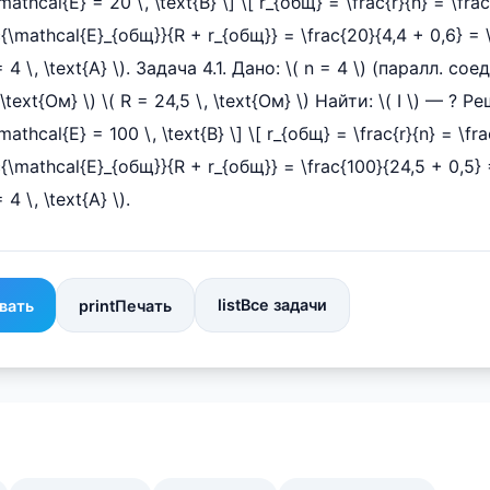
thcal{E} = 20 \, \text{В} \] \[ r_{общ} = \frac{r}{n} = \frac
ac{\mathcal{E}_{общ}}{R + r_{общ}} = \frac{20}{4,4 + 0,6} = 
 = 4 \, \text{А} \). Задача 4.1. Дано: \( n = 4 \) (паралл. сое
\, \text{Ом} \) \( R = 24,5 \, \text{Ом} \) Найти: \( I \) — ? Р
thcal{E} = 100 \, \text{В} \] \[ r_{общ} = \frac{r}{n} = \fra
rac{\mathcal{E}_{общ}}{R + r_{общ}} = \frac{100}{24,5 + 0,5} 
 4 \, \text{А} \).
list
Все задачи
вать
print
Печать