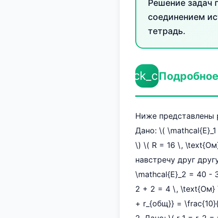
Решение задач 
соединением ис
тетрадь.
check_circle
Подробное
Ниже представлены р
Дано: \( \mathcal{E}_1 =
\) \( R = 16 \, \text
навстречу друг другу
\mathcal{E}_2 = 40 - 
2 + 2 = 4 \, \text{Ом
+ r_{общ}} = \frac{10}{