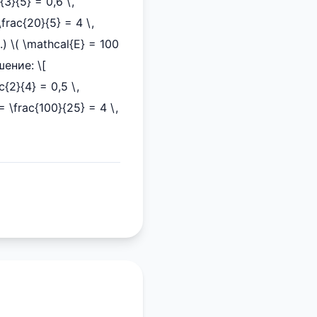
{3}{5} = 0,6 \,
\frac{20}{5} = 4 \,
д.) \( \mathcal{E} = 100
ешение: \[
c{2}{4} = 0,5 \,
= \frac{100}{25} = 4 \,