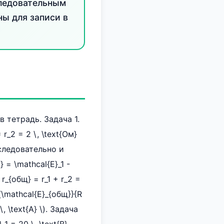
следовательным
ы для записи в
 тетрадь. Задача 1.
= r_2 = 2 \, \text{Ом}
последовательно и
 = \mathcal{E}_1 -
r_{общ} = r_1 + r_2 =
{\mathcal{E}_{общ}}{R
\, \text{А} \). Задача