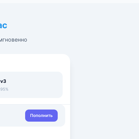
ас
 мгновенно
 v3
• 95%
Пополнить