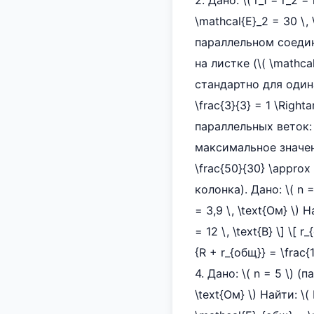
2. Дано: \( r_1 = r_2 = 
\mathcal{E}_2 = 30 \, 
параллельном соедин
на листке (\( \mathc
стандартно для одинаков
\frac{3}{3} = 1 \Righ
параллельных веток: \
максимальное значение
\frac{50}{30} \approx 1
колонка). Дано: \( n = 
= 3,9 \, \text{Ом} \) 
= 12 \, \text{В} \] \[ 
{R + r_{общ}} = \frac{1
4. Дано: \( n = 5 \) (па
\text{Ом} \) Найти: 