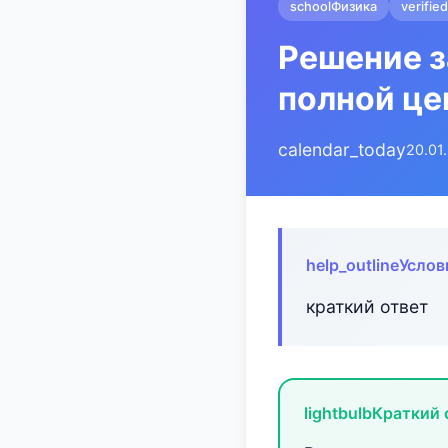
school
Физика
verified
Решение з
полной це
calendar_today
20.01
help_outline
Услов
краткий ответ
lightbulb
Краткий 