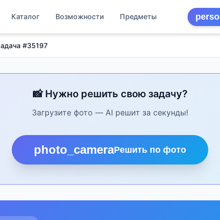
perso
Каталог
Возможности
Предметы
Задача #35197
📸 Нужно решить свою задачу?
Загрузите фото — AI решит за секунды!
photo_camera
Решить по фото