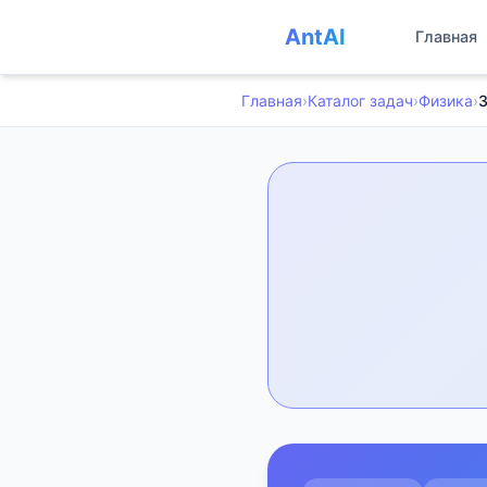
AntAI
Главная
Главная
›
Каталог задач
›
Физика
›