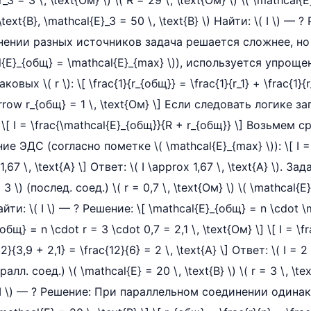
r_3 = 3 \, \text{Ом} \) \( R = 29 \, \text{Ом} \) \( \mathcal{E}
\text{В}, \mathcal{E}_3 = 50 \, \text{В} \) Найти: \( I \) —
ении разных источников задача решается сложнее, но
al{E}_{общ} = \mathcal{E}_{max} \)), используется упрощ
ых \( r \): \[ \frac{1}{r_{общ}} = \frac{1}{r_1} + \frac{1}{r
tarrow r_{общ} = 1 \, \text{Ом} \] Если следовать логике 
[ I = \frac{\mathcal{E}_{общ}}{R + r_{общ}} \] Возьмем 
 ЭДС (согласно пометке \( \mathcal{E}_{max} \)): \[ I = 
,67 \, \text{А} \] Ответ: \( I \approx 1,67 \, \text{А} \). За
3 \) (послед. соед.) \( r = 0,7 \, \text{Ом} \) \( \mathcal{E} 
Найти: \( I \) — ? Решение: \[ \mathcal{E}_{общ} = n \cdot 
r_{общ} = n \cdot r = 3 \cdot 0,7 = 2,1 \, \text{Ом} \] \[ I = 
2}{3,9 + 2,1} = \frac{12}{6} = 2 \, \text{А} \] Ответ: \( I = 2 
ралл. соед.) \( \mathcal{E} = 20 \, \text{В} \) \( r = 3 \, \tex
\( I \) — ? Решение: При параллельном соединении одина