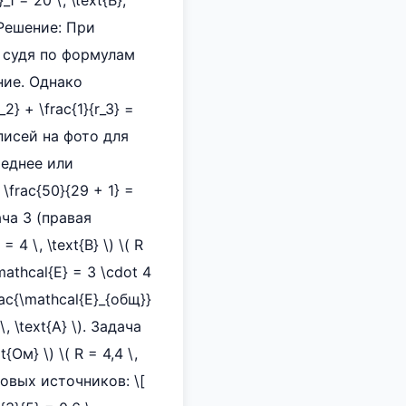
_1 = 20 \, \text{В},
 ? Решение: При
 судя по формулам
ение. Однако
_2} + \frac{1}{r_3} =
записей на фото для
среднее или
\frac{50}{29 + 1} =
дача 3 (правая
= 4 \, \text{В} \) \( R
\mathcal{E} = 3 \cdot 4
\frac{\mathcal{E}_{общ}}
\, \text{А} \). Задача
t{Ом} \) \( R = 4,4 \,
ковых источников: \[