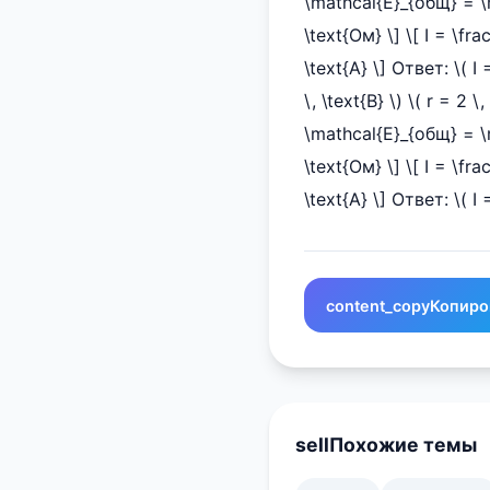
\mathcal{E}_{общ} = \ma
\text{Ом} \] \[ I = \fr
\text{А} \] Ответ: \( I
\, \text{В} \) \( r = 2 
\mathcal{E}_{общ} = \ma
\text{Ом} \] \[ I = \f
\text{А} \] Ответ: \( I =
content_copy
Копиро
sell
Похожие темы