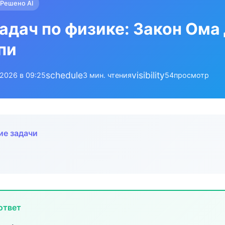
Решено AI
адач по физике: Закон Ома
пи
schedule
visibility
.2026 в 09:25
3 мин. чтения
54
просмотр
ие задачи
ответ