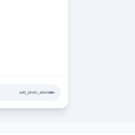
add_photo_alternate
mic