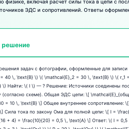
по физике, включая расчет силы тока в цепи с по
точников ЭДС и сопротивлений. Ответы оформлен
 решение
ешения задач с фотографии, оформленные для записи в
 40 \, \text{В} \) \( \mathcal{E}_2 = 30 \, \text{В} \) \( r_1 
{Ом} \) Найти: \( I \) — ? Решение: Источники соединены 
 (согласно схеме). Общая ЭДС цепи: \[ \mathcal{E}_{общ}
30 = 10 \, \text{В} \] Общее внутреннее сопротивление: \[ 
} \] Сила тока по закону Ома для полной цепи: \[ I = \frac
16 + 4} = \frac{10}{20} = 0,5 \, \text{А} \] Ответ: \( I = 0,5 