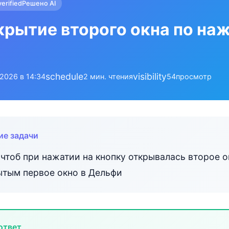
verified
Решено AI
ткрытие второго окна по на
schedule
visibility
.2026 в 14:34
2 мин. чтения
54
просмотр
ие задачи
чтоб при нажатии на кнопку открывалась второе о
ытым первое окно в Дельфи
ответ