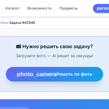
perso
Каталог
Возможности
Предметы
тика
›
Задача #42940
📸 Нужно решить свою задачу?
Загрузите фото — AI решит за секунды!
photo_camera
Решить по фото