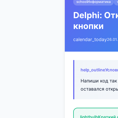
school
Информатика
Delphi: О
кнопки
calendar_today
26.01
help_outline
Услов
Напиши код так 
оставался откр
lightbulb
Краткий 