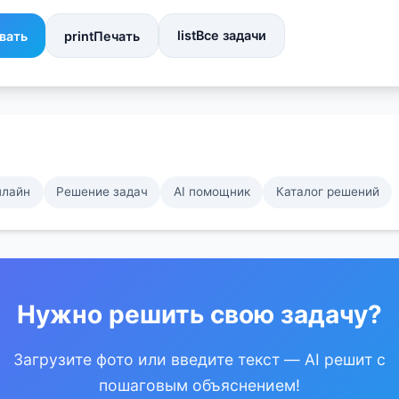
list
Все задачи
вать
print
Печать
нлайн
Решение задач
AI помощник
Каталог решений
Нужно решить свою задачу?
Загрузите фото или введите текст — AI решит с
пошаговым объяснением!