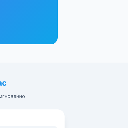
ас
 мгновенно