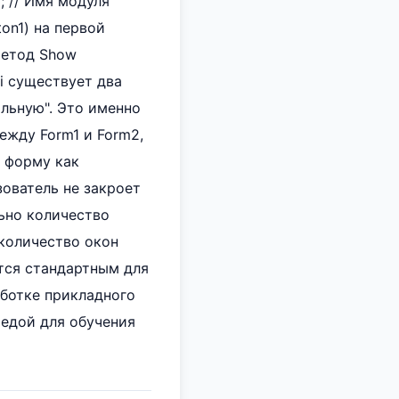
; // Имя модуля
on1) на первой
 Метод Show
i существует два
льную". Это именно
ежду Form1 и Form2,
 форму как
зователь не закроет
ьно количество
 количество окон
ляется стандартным для
ботке прикладного
редой для обучения