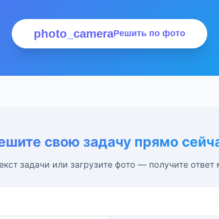
photo_camera
Решить по фото
ешите свою задачу прямо сейч
екст задачи или загрузите фото — получите ответ