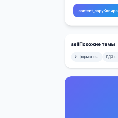
content_copy
Копиро
sell
Похожие темы
Информатика
ГДЗ о