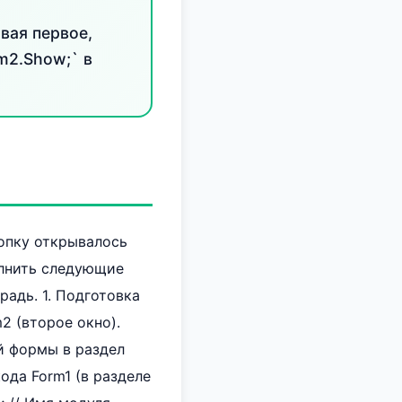
вая первое,
m2.Show;` в
нопку открывалось
олнить следующие
радь. 1. Подготовка
2 (второе окно).
й формы в раздел
ода Form1 (в разделе