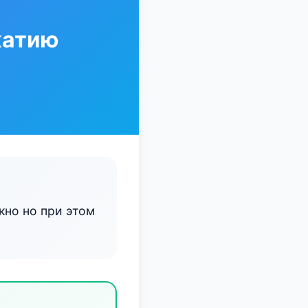
жатию
кно но при этом