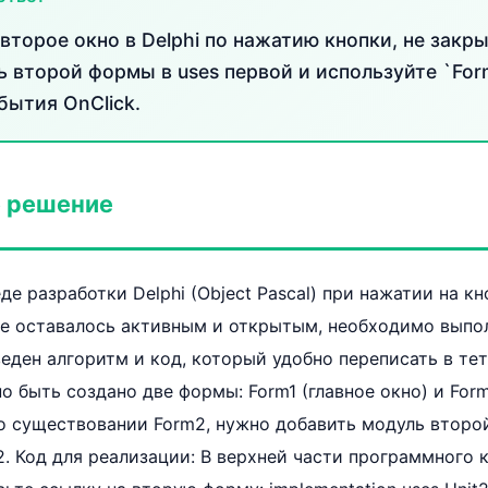
торое окно в Delphi по нажатию кнопки, не закры
ь второй формы в uses первой и используйте `For
бытия OnClick.
 решение
де разработки Delphi (Object Pascal) при нажатии на к
вое оставалось активным и открытым, необходимо вып
еден алгоритм и код, который удобно переписать в тет
о быть создано две формы: Form1 (главное окно) и Form
 о существовании Form2, нужно добавить модуль второ
2. Код для реализации: В верхней части программного к