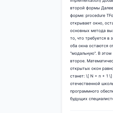
implementation) доба
второй формы Далее 
форме: procedure TFo
открывает окно, ост
основных метода выз
то, что требуется в
оба окна остаются 
"модальную". В этом
второе. Математичес
открытых окон равно 
станет: \[ N = n + 1 
отечественной школ
программного обеспе
будущих специалист