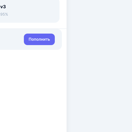
 v3
• 95%
Пополнить