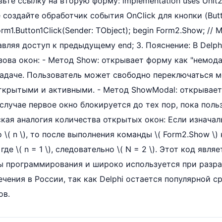
вьте ссылку на вторую форму: implementation uses Unit2
создайте обработчик события OnClick для кнопки (Butt
rm1.Button1Click(Sender: TObject); begin Form2.Show; //
авляя доступ к предыдущему end; 3. Пояснение: В Delph
ова окон: - Метод Show: открывает форму как "немода
 задаче. Пользователь может свободно переключаться м
открытыми и активными. - Метод ShowModal: открывает
 случае первое окно блокируется до тех пор, пока поль
кая аналогия количества открытых окон: Если изначал
\( n \), то после выполнения команды \( Form2.Show \)
\] где \( n = 1 \), следовательно \( N = 2 \). Этот код яв
ы программирования и широко используется при разра
чения в России, так как Delphi остается популярной с
ов.