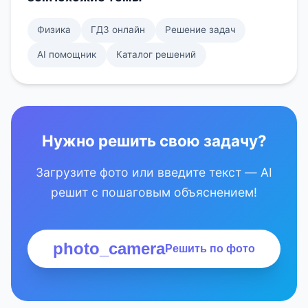
Физика
ГДЗ онлайн
Решение задач
AI помощник
Каталог решений
Нужно решить свою задачу?
Загрузите фото или введите текст — AI
решит с пошаговым объяснением!
photo_camera
Решить по фото