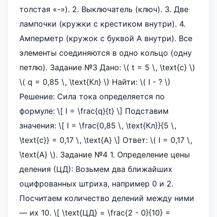
толстая «-»). 2. Выключатель (ключ). 3. Две
лампочки (кружки с крестиком внутри). 4.
Амперметр (кружок с буквой А внутри). Все
элементы соединяются в одно кольцо (одну
петлю). Задание №3 Дано: \( t = 5 \, \text{с} \)
\( q = 0,85 \, \text{Кл} \) Найти: \( I - ? \)
Решение: Сила тока определяется по
формуле: \[ I = \frac{q}{t} \] Подставим
значения: \[ I = \frac{0,85 \, \text{Кл}}{5 \,
\text{с}} = 0,17 \, \text{А} \] Ответ: \( I = 0,17 \,
\text{А} \). Задание №4 1. Определение цены
деления (ЦД): Возьмем два ближайших
оцифрованных штриха, например 0 и 2.
Посчитаем количество делений между ними
— их 10. \[ \text{ЦД} = \frac{2 - 0}{10} =