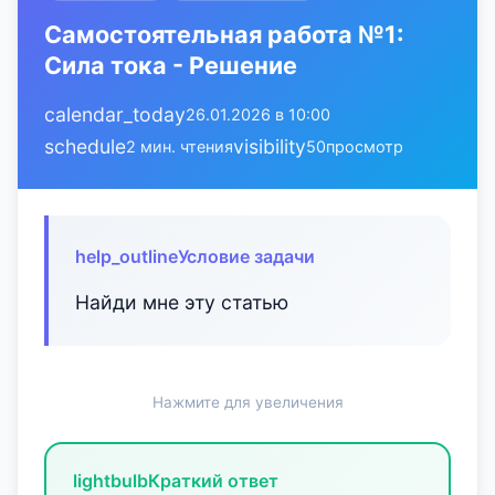
Самостоятельная работа №1:
Сила тока - Решение
calendar_today
26.01.2026 в 10:00
schedule
visibility
2 мин. чтения
50
просмотр
help_outline
Условие задачи
Найди мне эту статью
Нажмите для увеличения
lightbulb
Краткий ответ