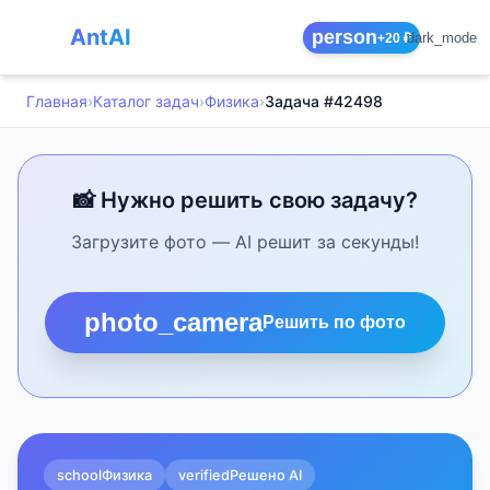
AntAI
person
dark_mode
+20 ₽
Главная
›
Каталог задач
›
Физика
›
Задача #42498
📸 Нужно решить свою задачу?
Загрузите фото — AI решит за секунды!
photo_camera
Решить по фото
school
Физика
verified
Решено AI