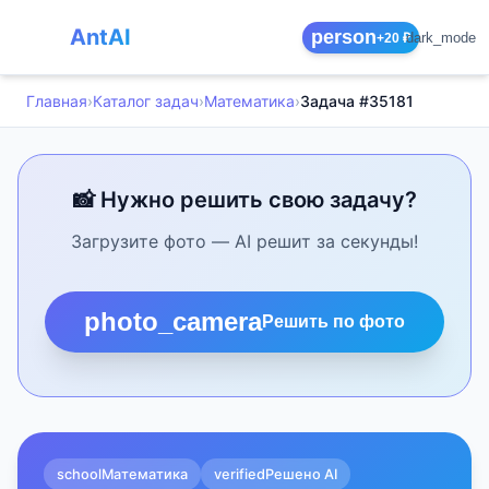
AntAI
person
dark_mode
+20 ₽
Главная
›
Каталог задач
›
Математика
›
Задача #35181
📸 Нужно решить свою задачу?
Загрузите фото — AI решит за секунды!
photo_camera
Решить по фото
school
Математика
verified
Решено AI