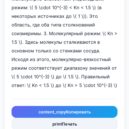
режим: \( 5 \cdot 10^{-3} < Kn < 1.5 \) (в
некоторых источниках до \( 1 \)). Это
область, где оба типа столкновений
соизмеримы. 3. Молекулярный режим: \( Kn >
1.5 \). Здесь молекулы сталкиваются в
основном только со стенками сосуда.
Исходя из этого, молекулярно-вязкостный
режим соответствует диапазону значений от
\( 5 \cdot 10^{-3} \) до \( 1.5 \). Правильный
ответ: \( Kn < 1.5 \) до \( Kn > 5 \cdot 10^{-3} \)
content_copy
Копировать
print
Печать