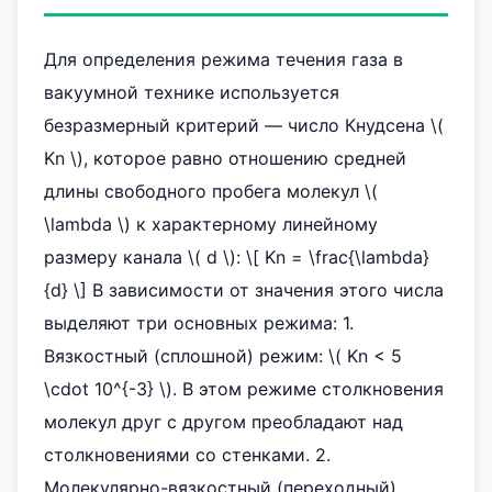
Для определения режима течения газа в
вакуумной технике используется
безразмерный критерий — число Кнудсена \(
Kn \), которое равно отношению средней
длины свободного пробега молекул \(
\lambda \) к характерному линейному
размеру канала \( d \): \[ Kn = \frac{\lambda}
{d} \] В зависимости от значения этого числа
выделяют три основных режима: 1.
Вязкостный (сплошной) режим: \( Kn < 5
\cdot 10^{-3} \). В этом режиме столкновения
молекул друг с другом преобладают над
столкновениями со стенками. 2.
Молекулярно-вязкостный (переходный)