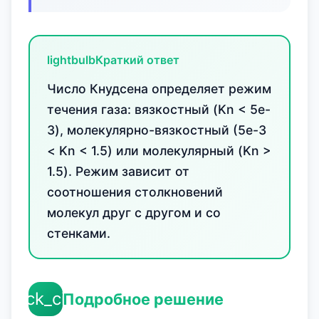
lightbulb
Краткий ответ
Число Кнудсена определяет режим
течения газа: вязкостный (Kn < 5e-
3), молекулярно-вязкостный (5e-3
< Kn < 1.5) или молекулярный (Kn >
1.5). Режим зависит от
соотношения столкновений
молекул друг с другом и со
стенками.
check_circle
Подробное решение