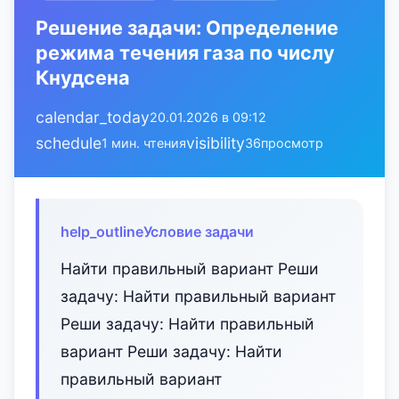
Решение задачи: Определение
режима течения газа по числу
Кнудсена
calendar_today
20.01.2026 в 09:12
schedule
visibility
1 мин. чтения
36
просмотр
help_outline
Условие задачи
Найти правильный вариант Реши
задачу: Найти правильный вариант
Реши задачу: Найти правильный
вариант Реши задачу: Найти
правильный вариант