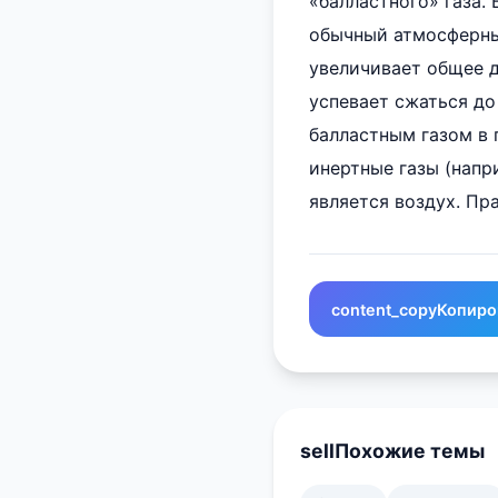
«балластного» газа.
обычный атмосферный
увеличивает общее д
успевает сжаться до
балластным газом в 
инертные газы (напр
является воздух. Пр
content_copy
Копиро
sell
Похожие темы