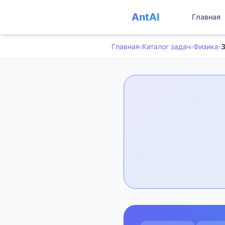
AntAI
Главная
Главная
›
Каталог задач
›
Физика
›