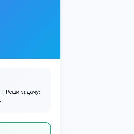
т Реши задачу:
нт