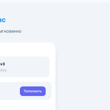
ас
 мгновенно
 v3
• 95%
Пополнить