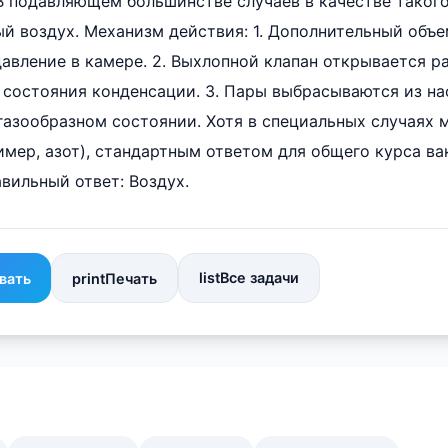
 В подавляющем большинстве случаев в качестве такого
 воздух. Механизм действия: 1. Дополнительный объе
авление в камере. 2. Выхлопной клапан открывается р
 состояния конденсации. 3. Пары выбрасываются из на
газообразном состоянии. Хотя в специальных случаях 
имер, азот), стандартным ответом для общего курса в
авильный ответ: Воздух.
list
Все задачи
вать
print
Печать