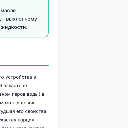
 масле
яет выхлопному
 жидкости.
го устройства в
обалластное
вном паров воды) в
р может достичь
удшая его свойства.
скается порция