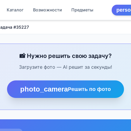
perso
Каталог
Возможности
Предметы
Задача #35227
📸 Нужно решить свою задачу?
Загрузите фото — AI решит за секунды!
photo_camera
Решить по фото