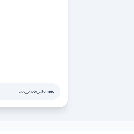
add_photo_alternate
mic