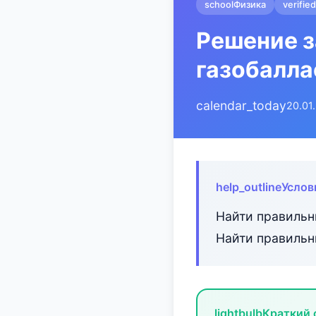
school
Физика
verified
Решение з
газобалла
calendar_today
20.01
help_outline
Услов
Найти правильн
Найти правильн
lightbulb
Краткий 