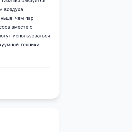
 газа используется
м воздуха
аньше, чем пар
соса вместе с
могут использоваться
акуумной техники