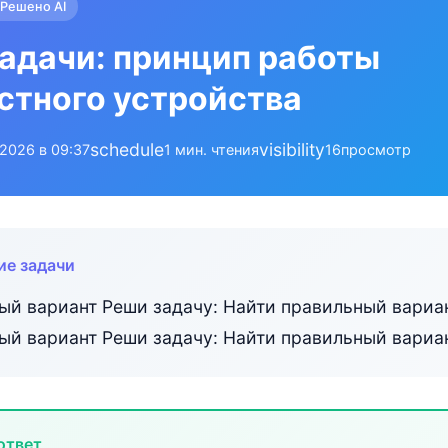
Решено AI
адачи: принцип работы
стного устройства
schedule
visibility
.2026 в 09:37
1 мин. чтения
16
просмотр
ие задачи
ый вариант Реши задачу: Найти правильный вариан
ый вариант Реши задачу: Найти правильный вариа
ответ