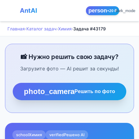
AntAI
person
dark_mode
+20 ₽
Главная
›
Каталог задач
›
Химия
›
Задача #43179
📸 Нужно решить свою задачу?
Загрузите фото — AI решит за секунды!
photo_camera
Решить по фото
school
Химия
verified
Решено AI