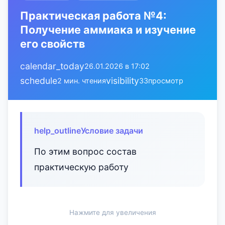
Практическая работа №4:
Получение аммиака и изучение
его свойств
calendar_today
26.01.2026 в 17:02
schedule
visibility
2 мин. чтения
33
просмотр
help_outline
Условие задачи
По этим вопрос состав
практическую работу
Нажмите для увеличения