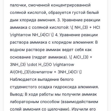
палочки, смоченной концентрированной
соляной кислотой, образуется густой белый
дым хлорида аммония. 3. Уравнение реакции
аммиака с соляной кислотой: \[ NH_{3} + HCl
\rightarrow NH_{4}Cl \] 4. Уравнение реакции
раствора аммиака с хлоридом алюминия: В
водном растворе аммиак ведет себя как
основание (гидрат аммиака). \[ AlCl_{3} +
3NH_{3} \cdot H_{2}O \rightarrow
Al(OH)_{3}\downarrow + 3NH_{4}Cl \]
Наблюдается выпадение белого
студенистого осадка гидроксида алюминия.
Вывод: В ходе работы мы получили аммиак
лабораторным способом (взаимодействием
солей аммония со щелочами). Изучили его