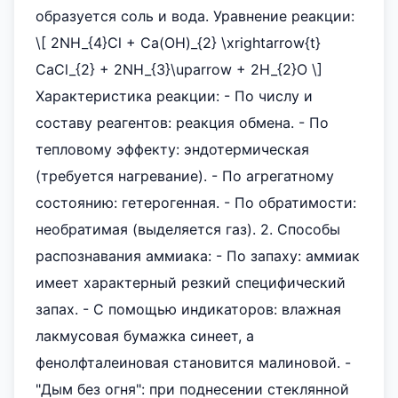
образуется соль и вода. Уравнение реакции:
\[ 2NH_{4}Cl + Ca(OH)_{2} \xrightarrow{t}
CaCl_{2} + 2NH_{3}\uparrow + 2H_{2}O \]
Характеристика реакции: - По числу и
составу реагентов: реакция обмена. - По
тепловому эффекту: эндотермическая
(требуется нагревание). - По агрегатному
состоянию: гетерогенная. - По обратимости:
необратимая (выделяется газ). 2. Способы
распознавания аммиака: - По запаху: аммиак
имеет характерный резкий специфический
запах. - С помощью индикаторов: влажная
лакмусовая бумажка синеет, а
фенолфталеиновая становится малиновой. -
"Дым без огня": при поднесении стеклянной