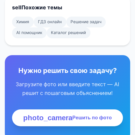
sell
Похожие темы
Химия
ГДЗ онлайн
Решение задач
AI помощник
Каталог решений
Нужно решить свою задачу?
Загрузите фото или введите текст — AI
решит с пошаговым объяснением!
photo_camera
Решить по фото