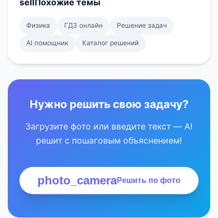
sell
Похожие темы
Физика
ГДЗ онлайн
Решение задач
AI помощник
Каталог решений
Нужно решить свою задачу?
Загрузите фото или введите текст — AI
решит с пошаговым объяснением!
photo_camera
Решить по фото