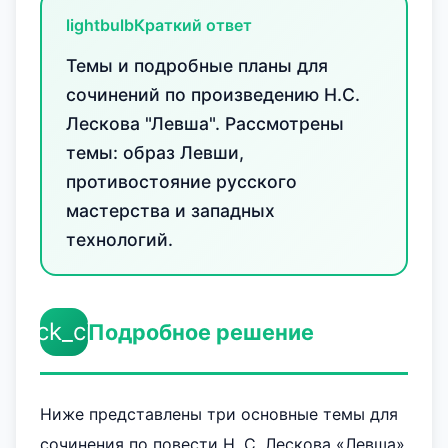
lightbulb
Краткий ответ
Темы и подробные планы для
сочинений по произведению Н.С.
Лескова "Левша". Рассмотрены
темы: образ Левши,
противостояние русского
мастерства и западных
технологий.
check_circle
Подробное решение
Ниже представлены три основные темы для
сочинения по повести Н. С. Лескова «Левша»