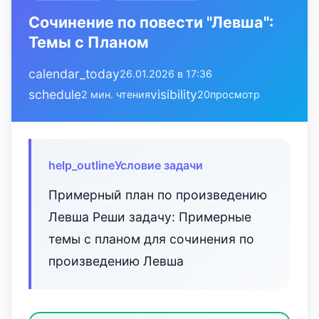
Сочинение по повести "Левша":
Темы с Планом
calendar_today
26.01.2026 в 17:36
schedule
visibility
2 мин. чтения
20
просмотр
help_outline
Условие задачи
Примерный план по произведению
Левша Реши задачу: Примерные
темы с планом для сочинения по
произведению Левша