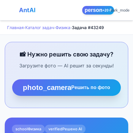
AntAI
person
dark_mode
+20 ₽
Главная
›
Каталог задач
›
Физика
›
Задача #43249
📸 Нужно решить свою задачу?
Загрузите фото — AI решит за секунды!
photo_camera
Решить по фото
school
Физика
verified
Решено AI