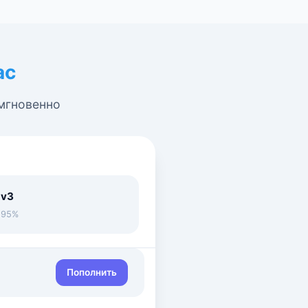
ас
 мгновенно
 v3
• 95%
Пополнить