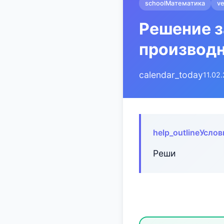
school
Математика
ve
Решение з
производ
calendar_today
11.02
help_outline
Услов
Реши