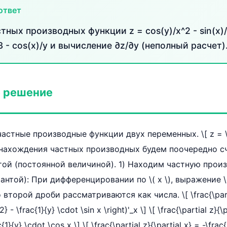
ответ
ных производных функции z = cos(y)/x^2 - sin(x)/y
3 - cos(x)/y и вычисление ∂z/∂y (неполный расчет)
 решение
частные производные функции двух переменных. \[ z = \f
Для нахождения частных производных будем поочередно с
ой (постоянной величиной). 1) Находим частную произв
тантой): При дифференцировании по \( x \), выражение \(
о второй дроби рассматриваются как числа. \[ \frac{\parti
2} - \frac{1}{y} \cdot \sin x \right)'_x \] \[ \frac{\partial z}{\
{1}{y} \cdot \cos x \] \[ \frac{\partial z}{\partial x} = -\frac