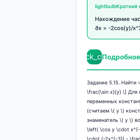
lightbulb
Краткий 
Нахождение част
∂x = -2cos(y)/x^
check_circle
Подробное
Задание 5.15. Найти 
\frac{\sin x}{y} \] 
переменных констант
(считаем \( y \) конс
знаменатель \( y \) в
\left( \cos y \cdot x^{-
\cdot (-2x^{-3}) - \frac