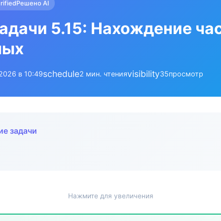
rified
Решено AI
адачи 5.15: Нахождение ча
ных
schedule
visibility
.2026 в 10:49
2 мин. чтения
35
просмотр
ие задачи
Нажмите для увеличения