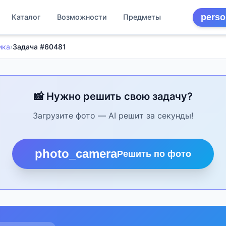
perso
Каталог
Возможности
Предметы
ика
›
Задача #60481
📸 Нужно решить свою задачу?
Загрузите фото — AI решит за секунды!
photo_camera
Решить по фото