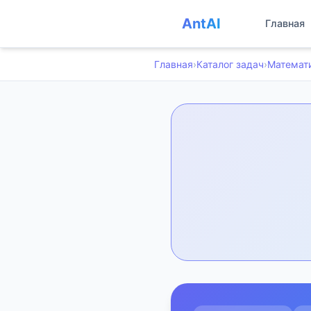
AntAI
Главная
Главная
›
Каталог задач
›
Математ