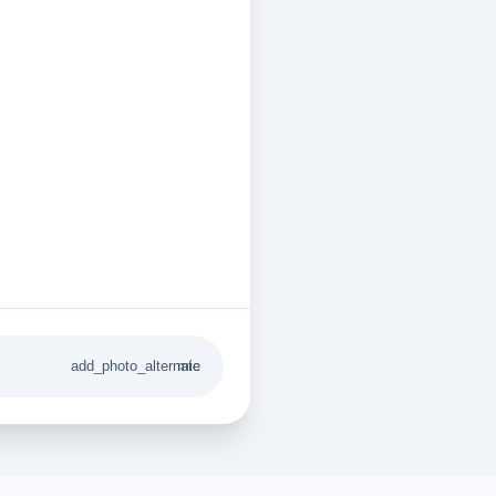
add_photo_alternate
mic