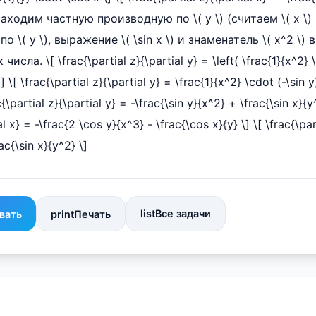
) Находим частную производную по \( y \) (считаем \( x \
\( y \), выражение \( \sin x \) и знаменатель \( x^2 \)
ла. \[ \frac{\partial z}{\partial y} = \left( \frac{1}{x^2} \
\] \[ \frac{\partial z}{\partial y} = \frac{1}{x^2} \cdot (-\sin y
c{\partial z}{\partial y} = -\frac{\sin y}{x^2} + \frac{\sin x}{y
al x} = -\frac{2 \cos y}{x^3} - \frac{\cos x}{y} \] \[ \frac{\par
ac{\sin x}{y^2} \]
list
Все задачи
вать
print
Печать