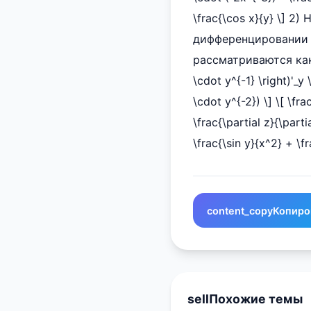
\frac{\cos x}{y} \] 2
дифференцировании по 
рассматриваются как чис
\cdot y^{-1} \right)'_y 
\cdot y^{-2}) \] \[ \fra
\frac{\partial z}{\parti
\frac{\sin y}{x^2} + \fr
content_copy
Копиро
sell
Похожие темы