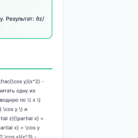
. Результат: ∂z/
.
rac{\cos y}{x^2} -
читать одну из
одную по \( x \)
 \cos y \) и
al z}{\partial x} =
partial x} = \cos y
{2 \cos y}{x^3} -