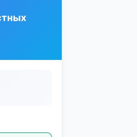
стных