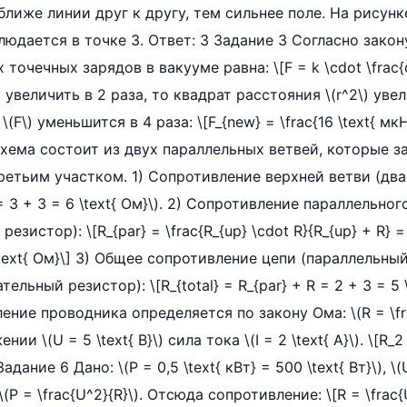
ближе линии друг к другу, тем сильнее поле. На рисун
юдается в точке 3. Ответ: 3 Задание 3 Согласно закон
точечных зарядов в вакууме равна: \[F = k \cdot \frac{q_
) увеличить в 2 раза, то квадрат расстояния \(r^2\) увел
(F\) уменьшится в 4 раза: \[F_{new} = \frac{16 \text{ мкН}
Схема состоит из двух параллельных ветвей, которые 
ретьим участком. 1) Сопротивление верхней ветви (дв
 = 3 + 3 = 6 \text{ Ом}\). 2) Сопротивление параллельно
езистор): \[R_{par} = \frac{R_{up} \cdot R}{R_{up} + R} = 
2 \text{ Ом}\] 3) Общее сопротивление цепи (параллельны
льный резистор): \[R_{total} = R_{par} + R = 2 + 3 = 5 \
ние проводника определяется по закону Ома: \(R = \fra
ии \(U = 5 \text{ В}\) сила тока \(I = 2 \text{ А}\). \[R_2 
Задание 6 Дано: \(P = 0,5 \text{ кВт} = 500 \text{ Вт}\), \(U
P = \frac{U^2}{R}\). Отсюда сопротивление: \[R = \frac{