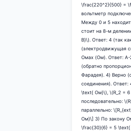
\frac{220^2}{500} = \
вольтметр подключен
Между 0 и 5 находится
стоит на 8-м делении:
В}\). Ответ: 4 (так
(электродвижущая си
Омах (Ом). Ответ: А-
(обратно пропорцион
Фарадея). 4) Верно (
соединения). Ответ: 45
\text{ Ом}\), \(R_2 = 
последовательно: \(R_
параллельно: \[R_{ext}
Ом}\] 3) По закону Ома
\frac{30}{6} = 5 \text