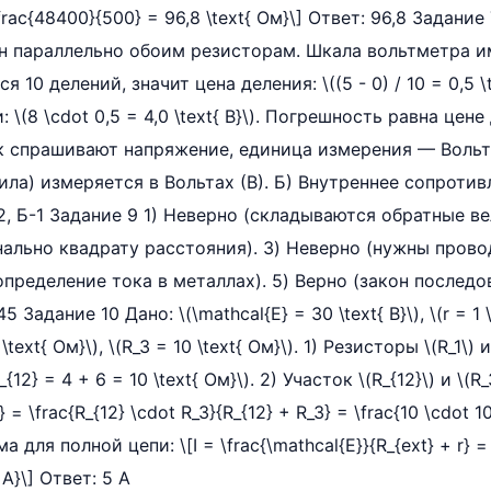
frac{48400}{500} = 96,8 \text{ Ом}\] Ответ: 96,8 Задание
 параллельно обоим резисторам. Шкала вольтметра им
 10 делений, значит цена деления: \((5 - 0) / 10 = 0,5 \t
 \(8 \cdot 0,5 = 4,0 \text{ В}\). Погрешность равна цене д
 как спрашивают напряжение, единица измерения — Вольт
ла) измеряется в Вольтах (В). Б) Внутреннее сопротив
2, Б-1 Задание 9 1) Неверно (складываются обратные в
ально квадрату расстояния). 3) Неверно (нужны прово
определение тока в металлах). 5) Верно (закон послед
 Задание 10 Дано: \(\mathcal{E} = 30 \text{ В}\), \(r = 1 \t
6 \text{ Ом}\), \(R_3 = 10 \text{ Ом}\). 1) Резисторы \(R_1\)
{12} = 4 + 6 = 10 \text{ Ом}\). 2) Участок \(R_{12}\) и \(
 = \frac{R_{12} \cdot R_3}{R_{12} + R_3} = \frac{10 \cdot 10
 для полной цепи: \[I = \frac{\mathcal{E}}{R_{ext} + r} = 
{ А}\] Ответ: 5 А