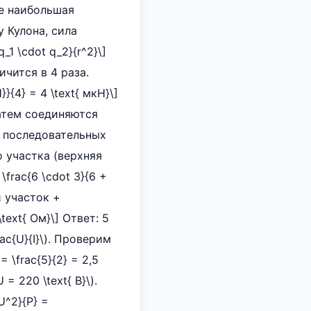
ке наибольшая
у Кулона, сила
1 \cdot q_2}{r^2}\]
ичится в 4 раза.
}{4} = 4 \text{ мкН}\]
затем соединяются
а последовательных
го участка (верхняя
\frac{6 \cdot 3}{6 +
й участок +
text{ Ом}\] Ответ: 5
c{U}{I}\). Проверим
= \frac{5}{2} = 2,5
 = 220 \text{ В}\).
U^2}{P} =