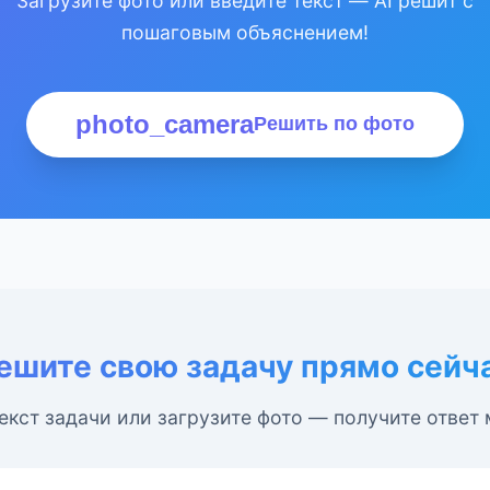
Загрузите фото или введите текст — AI решит с
пошаговым объяснением!
photo_camera
Решить по фото
ешите свою задачу прямо сейч
екст задачи или загрузите фото — получите ответ