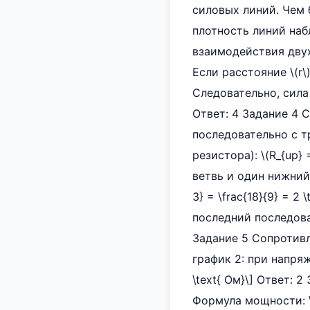
силовых линий. Чем 
плотность линий набл
взаимодействия двух 
Если расстояние \(r\
Следовательно, сила \
Ответ: 4 Задание 4 
последовательно с т
резистора): \(R_{up}
ветвь и один нижний р
3} = \frac{18}{9} = 
последний последовате
Задание 5 Сопротивле
график 2: при напряжен
\text{ Ом}\] Ответ: 2 
Формула мощности: \(