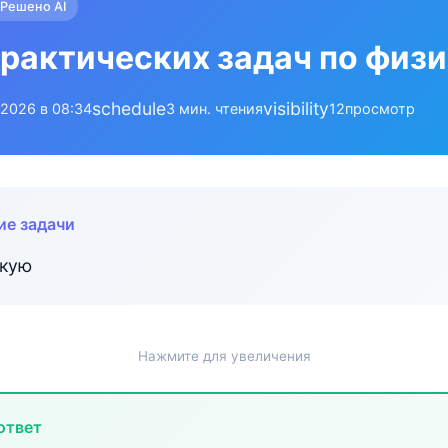
Решено AI
рактических задач по физи
schedule
visibility
.2026 в 08:34
3 мин. чтения
12
просмотр
ие задачи
скую
Нажмите для увеличения
ответ