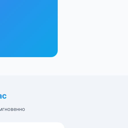
ас
 мгновенно