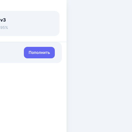
 v3
• 95%
Пополнить