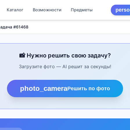
perso
Каталог
Возможности
Предметы
Задача #61468
📸 Нужно решить свою задачу?
Загрузите фото — AI решит за секунды!
photo_camera
Решить по фото