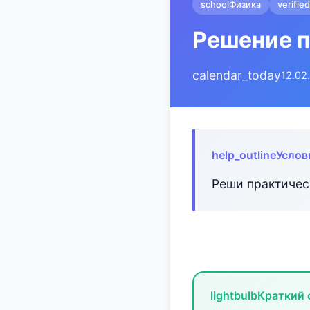
school
Физика
verified
Решение п
calendar_today
12.02
help_outline
Услов
Реши практиче
lightbulb
Краткий 