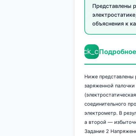
Представлены р
электростатике
объяснения к к
check_circle
Подробное
Ниже представлены р
заряженной палочки
(электростатическая
соединительного про
электрометр. В рез
а второй — избыточн
Задание 2 Напряженн