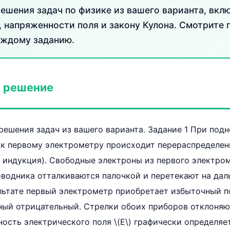
ешения задач по физике из вашего варианта, вкл
, напряженности поля и закону Кулона. Смотрите
аждому заданию.
 решение
ешения задач из вашего варианта. Задание 1 При под
 к первому электрометру происходит перераспределен
 индукция). Свободные электроны из первого электро
водника отталкиваются палочкой и перетекают на дал
ультате первый электрометр приобретает избыточный п
ый отрицательный. Стрелки обоих приборов отклоняют
ость электрического поля \(E\) графически определяе