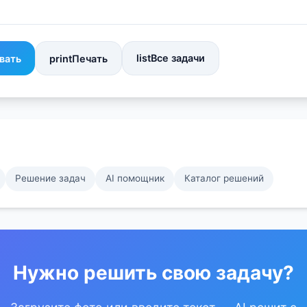
list
Все задачи
вать
print
Печать
Решение задач
AI помощник
Каталог решений
Нужно решить свою задачу?