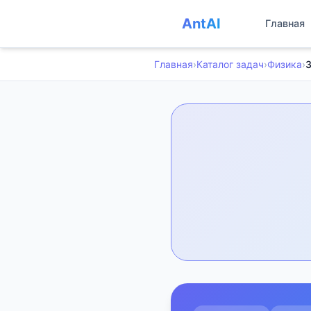
AntAI
Главная
Главная
›
Каталог задач
›
Физика
›