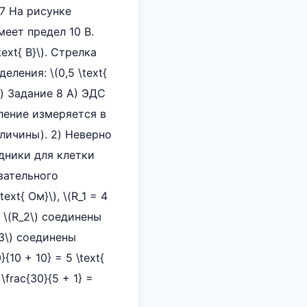
 7 На рисунке
еет предел 10 В.
ext{ В}\). Стрелка
еления: \(0,5 \text{
) Задание 8 А) ЭДС
ление измеряется в
еличины). 2) Неверно
дники для клетки
овательного
ext{ Ом}\), \(R_1 = 4
 и \(R_2\) соединены
R_3\) соединены
}{10 + 10} = 5 \text{
\frac{30}{5 + 1} =