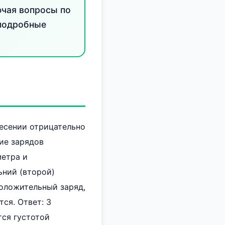
ючая вопросы по
 подробные
несении отрицательно
ие зарядов
метра и
ьний (второй)
оложительный заряд,
ся. Ответ: 3
тся густотой