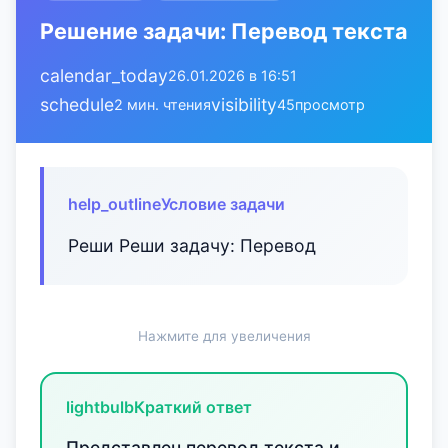
Решение задачи: Перевод текста
calendar_today
26.01.2026 в 16:51
schedule
visibility
2 мин. чтения
45
просмотр
help_outline
Условие задачи
Реши Реши задачу: Перевод
Нажмите для увеличения
lightbulb
Краткий ответ
Представлен перевод текста и