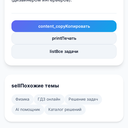
content_copy
Копировать
print
Печать
list
Все задачи
sell
Похожие темы
Физика
ГДЗ онлайн
Решение задач
AI помощник
Каталог решений