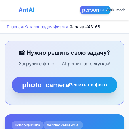
AntAI
person
dark_mode
+20 ₽
Главная
›
Каталог задач
›
Физика
›
Задача #43168
📸 Нужно решить свою задачу?
Загрузите фото — AI решит за секунды!
photo_camera
Решить по фото
school
Физика
verified
Решено AI