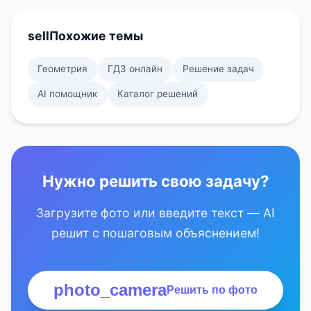
sell
Похожие темы
Геометрия
ГДЗ онлайн
Решение задач
AI помощник
Каталог решений
Нужно решить свою задачу?
Загрузите фото или введите текст — AI
решит с пошаговым объяснением!
photo_camera
Решить по фото