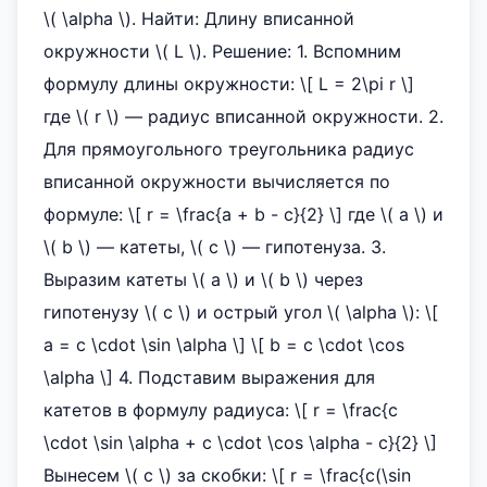
\( \alpha \). Найти: Длину вписанной
окружности \( L \). Решение: 1. Вспомним
формулу длины окружности: \[ L = 2\pi r \]
где \( r \) — радиус вписанной окружности. 2.
Для прямоугольного треугольника радиус
вписанной окружности вычисляется по
формуле: \[ r = \frac{a + b - c}{2} \] где \( a \) и
\( b \) — катеты, \( c \) — гипотенуза. 3.
Выразим катеты \( a \) и \( b \) через
гипотенузу \( c \) и острый угол \( \alpha \): \[
a = c \cdot \sin \alpha \] \[ b = c \cdot \cos
\alpha \] 4. Подставим выражения для
катетов в формулу радиуса: \[ r = \frac{c
\cdot \sin \alpha + c \cdot \cos \alpha - c}{2} \]
Вынесем \( c \) за скобки: \[ r = \frac{c(\sin