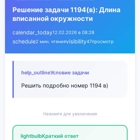
Решение задачи 1194(в): Длина
вписанной окружности
calendar_today
12.02.2026 в 08:28
schedule
visibility
2 мин. чтения
47
просмотр
help_outline
Условие задачи
Решить подробно номер 1194 в)
Нажмите для увеличения
lightbulb
Краткий ответ