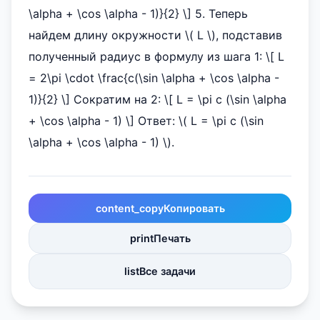
\alpha + \cos \alpha - 1)}{2} \] 5. Теперь
найдем длину окружности \( L \), подставив
полученный радиус в формулу из шага 1: \[ L
= 2\pi \cdot \frac{c(\sin \alpha + \cos \alpha -
1)}{2} \] Сократим на 2: \[ L = \pi c (\sin \alpha
+ \cos \alpha - 1) \] Ответ: \( L = \pi c (\sin
\alpha + \cos \alpha - 1) \).
content_copy
Копировать
print
Печать
list
Все задачи