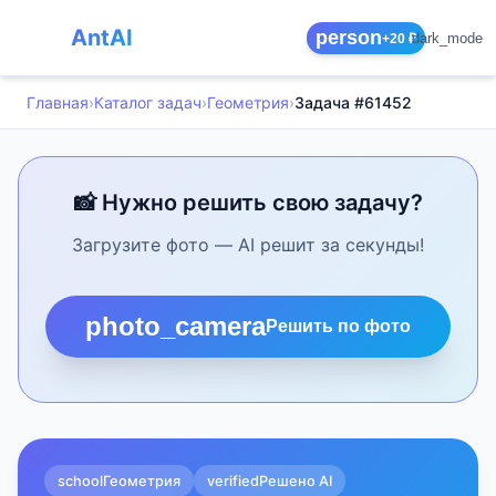
AntAI
person
dark_mode
+20 ₽
Главная
›
Каталог задач
›
Геометрия
›
Задача #61452
📸 Нужно решить свою задачу?
Загрузите фото — AI решит за секунды!
photo_camera
Решить по фото
school
Геометрия
verified
Решено AI