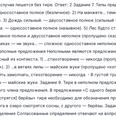
случае пишется без тире. Ответ: 2 Задание 7. Типы пр
носоставное полное (безличное). 2) На манжете... темн
. 3) Дождь сильный. — двусоставное полное (сильный 
 — односоставное полное (назывное). 5) Лес будто стена
вное полное и двусоставное неполное (пропущено ска
шниках — ни звука... — сложное: односоставное неполно
 Неполные предложения Неполными являются предложен
ный из контекста. 1) ...стихотворение — никогда (про
). 2) ...в ветвях липы — майские жуки (пропущено «коп
ть замолчать, стихотворение — никогда. - В густой т
ы — майские жуки. Задание 9. Тире в неполном предло
го члена предложения. В предложении «С одного берег
мотрятся] берёзы» тире необходимо для обозначения пр
га в озеро смотрятся сосны, с другого — берёзы. Задан
еления Согласованные определения отвечают на вопро