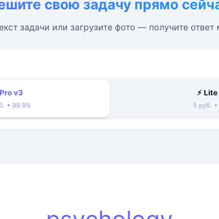
ешите свою задачу прямо сейч
екст задачи или загрузите фото — получите ответ
 Pro v3
⚡ Lite
б. • 99.9%
5 руб. 