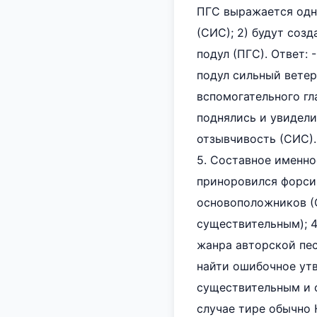
ПГС выражается одни
(СИС); 2) будут созд
подул (ПГС). Ответ:
подул сильный ветер
вспомогательного гла
поднялись и увидели 
отзывчивость (СИС).
5. Составное именно
приноровился форсир
основоположников (С
существительным); 4
жанра авторской пес
найти ошибочное утв
существительным и с
случае тире обычно 