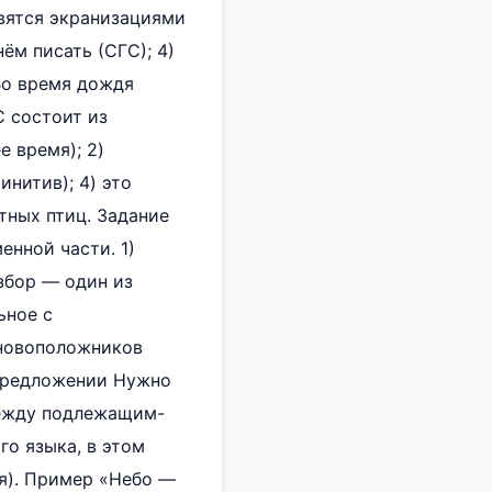
овятся экранизациями
ём писать (СГС); 4)
 Во время дождя
С состоит из
е время); 2)
инитив); 4) это
тных птиц. Задание
енной части. 1)
збор — один из
ьное с
сновоположников
 предложении Нужно
между подлежащим-
о языка, в этом
ия). Пример «Небо —