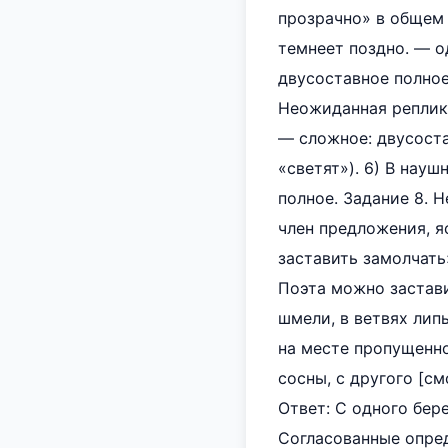
прозрачно» в общем 
темнеет поздно. — од
двусоставное полное
Неожиданная реплика.
— сложное: двусоста
«светят»). 6) В нау
полное. Задание 8.
член предложения, яс
заставить замолчать»
Поэта можно застави
шмели, в ветвях лип
на месте пропущенно
сосны, с другого [с
Ответ: С одного бере
Согласованные опред