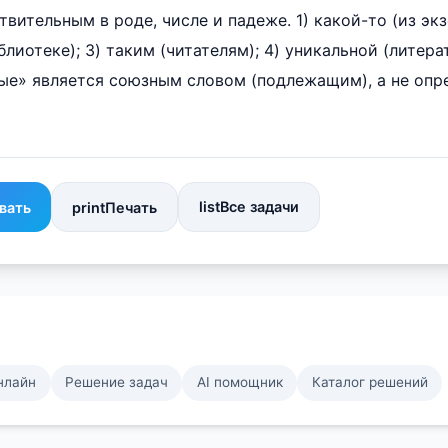
вительным в роде, числе и падеже. 1) какой-то (из экз
лиотеке); 3) таким (читателям); 4) уникальной (литера
рые» является союзным словом (подлежащим), а не оп
list
Все задачи
вать
print
Печать
нлайн
Решение задач
AI помощник
Каталог решений