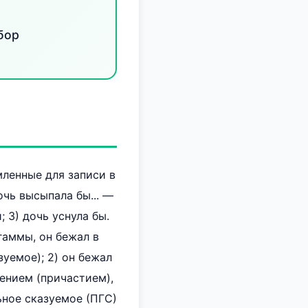
бор
мленные для записи в
очь высыпала бы... —
; 3) дочь уснула бы.
гаммы, он бежал в
зуемое); 2) он бежал
ением (причастием),
ьное сказуемое (ПГС)