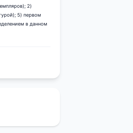
емпляров); 2)
турой); 5) первом
ределением в данном