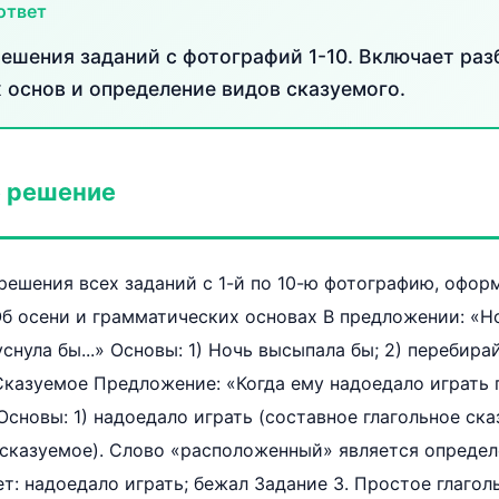
ответ
ешения заданий с фотографий 1-10. Включает раз
 основ и определение видов сказуемого.
 решение
ешения всех заданий с 1-й по 10-ю фотографию, офор
 Об осени и грамматических основах В предложении: «Н
уснула бы...» Основы: 1) Ночь высыпала бы; 2) перебирай
 Сказуемое Предложение: «Когда ему надоедало играть 
Основы: 1) надоедало играть (составное глагольное ска
 сказуемое). Слово «расположенный» является определ
ет: надоедало играть; бежал Задание 3. Простое глагол