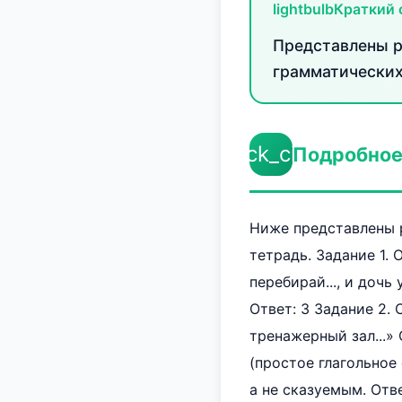
lightbulb
Краткий 
Представлены р
грамматических
check_circle
Подробное
Ниже представлены р
тетрадь. Задание 1.
перебирай..., и дочь 
Ответ: 3 Задание 2.
тренажерный зал...» 
(простое глагольное
а не сказуемым. Отв