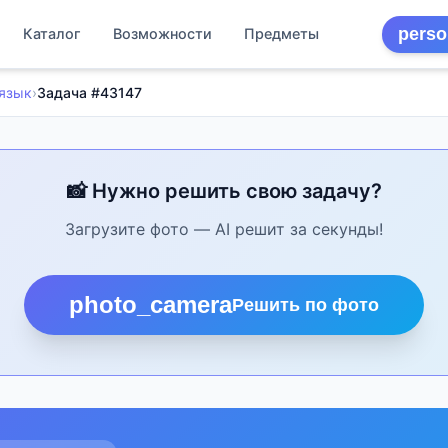
perso
Каталог
Возможности
Предметы
 язык
›
Задача #43147
📸 Нужно решить свою задачу?
Загрузите фото — AI решит за секунды!
photo_camera
Решить по фото