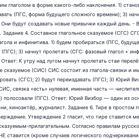
м глаголом в форме какого-либо наклонения. 1) стан
авать (ПГС, форма будущего сложного времени); 3) начн
 - Они будут создавать новые привычки каждый день. -
. Задание 4. Составное глагольное сказуемое (СГС) СГ
гола и инфинитива. 1) будем пробираться (ПГС, будуще
(ПГС); 3) начнут пролетать (СГС: фазовый глагол + инф
 Ответ: К утру над лугом начнут пролетать стаи перелё
е сказуемое (СИС) СИС состоит из глагола-связки и им
овать (СГС); 2) будут переиздавать (ПГС); 3) Юрий Ви
ИС, связка «есть» нулевая, именная часть — числител
) полосовали (ПГС). Ответ: Юрий Визбор — один из о
ни, киноактёр, журналист. Задание 6. Тире в простом
ерждение. Утверждение 2 гласит, что тире ставится 
казуемым-прилагательным. Согласно правилам русског
НЕ ставится (кроме случаев логического подчеркиван