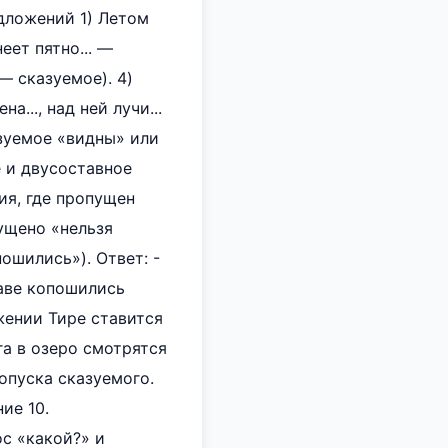
едложений 1) Летом
еет пятно... —
— сказуемое). 4)
..., над ней лучи...
зуемое «видны» или
е и двусоставное
ия, где пропущен
пущено «нельзя
ошились»). Ответ: -
раве копошились
жении Тире ставится
а в озеро смотрятся
опуска сказуемого.
ие 10.
с «какой?» и