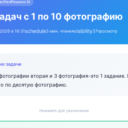
erified
Решено AI
адач с 1 по 10 фотографию
schedule
visibility
.2026 в 16:31
3 мин. чтения
37
просмотр
ие задачи
 фотографии вторая и 3 фотография-это 1 задание.
го по десятую фотографию.
Нажмите для увеличения