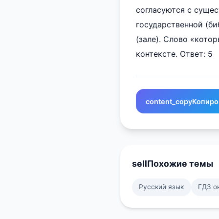
согласуются с сущест
государственной (биб
(зале). Слово «кото
контексте. Ответ: 5
content_copy
Копиро
sell
Похожие темы
Русский язык
ГДЗ о