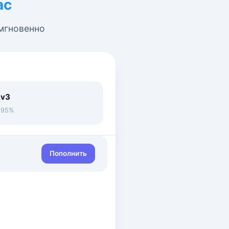
ас
 мгновенно
 v3
• 95%
Пополнить