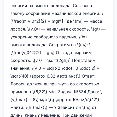
энергии на высоте водопада. Согласно
закону сохранения механической энергии: \
[\frac{m v_0^2}{2} = mgh\] Где \(m\) — масса
лосося, \(v_0\) — начальная скорость, \(g\) —
ускорение свободного падения, \(h\) —
высота водопада. Сократим на \(m\): \
[\frac{v_0^2}{2} = gh\] Отсюда выразим
скорость: \[v_0 = \sqrt{2gh}\] Подставим
значения: \[v_0 = \sqrt{2 \cdot 10 \cdot 2} =
\sqrt{40} \approx 6,32 \text{ м/с}\] Ответ:
Лосось должен выпрыгнуть со скоростью
примерно \(6,32\) м/с. Задача №534 Дано: \
(v_{max} = 8\) м/с \(g \approx 10\) м/с\(^2\)
Найти: \(h_{max}\) — ? Зависит ли \(h\) от
длины лианы? Решение: При движении