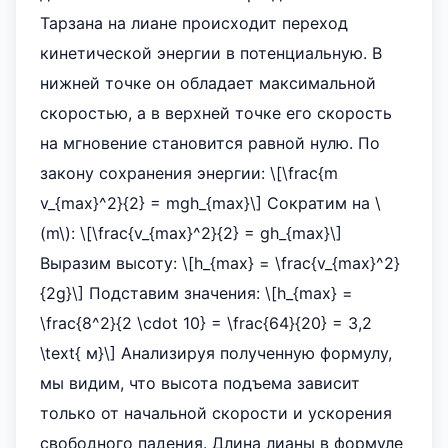
Тарзана на лиане происходит переход
кинетической энергии в потенциальную. В
нижней точке он обладает максимальной
скоростью, а в верхней точке его скорость
на мгновение становится равной нулю. По
закону сохранения энергии: \[\frac{m
v_{max}^2}{2} = mgh_{max}\] Сократим на \
(m\): \[\frac{v_{max}^2}{2} = gh_{max}\]
Выразим высоту: \[h_{max} = \frac{v_{max}^2}
{2g}\] Подставим значения: \[h_{max} =
\frac{8^2}{2 \cdot 10} = \frac{64}{20} = 3,2
\text{ м}\] Анализируя полученную формулу,
мы видим, что высота подъема зависит
только от начальной скорости и ускорения
свободного падения. Длина лианы в формуле