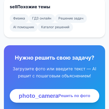
sell
Похожие темы
Физика
ГДЗ онлайн
Решение задач
AI помощник
Каталог решений
Нужно решить свою задачу?
Загрузите фото или введите текст — AI
решит с пошаговым объяснением!
photo_camera
Решить по фото