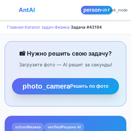
AntAI
person
dark_mode
+20 ₽
Главная
›
Каталог задач
›
Физика
›
Задача #43194
📸 Нужно решить свою задачу?
Загрузите фото — AI решит за секунды!
photo_camera
Решить по фото
school
Физика
verified
Решено AI