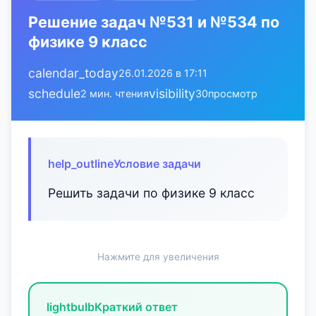
Решение задач №531 и №534 по
физике 9 класс
calendar_today
26.01.2026 в 17:11
schedule
visibility
2 мин. чтения
30
просмотр
help_outline
Условие задачи
Решить задачи по физике 9 класс
Нажмите для увеличения
lightbulb
Краткий ответ