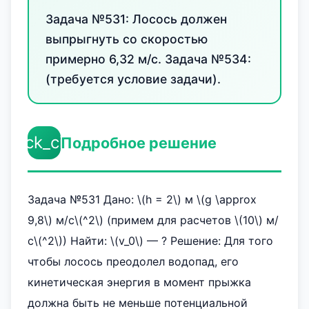
Задача №531: Лосось должен
выпрыгнуть со скоростью
примерно 6,32 м/с. Задача №534:
(требуется условие задачи).
check_circle
Подробное решение
Задача №531 Дано: \(h = 2\) м \(g \approx
9,8\) м/с\(^2\) (примем для расчетов \(10\) м/
с\(^2\)) Найти: \(v_0\) — ? Решение: Для того
чтобы лосось преодолел водопад, его
кинетическая энергия в момент прыжка
должна быть не меньше потенциальной