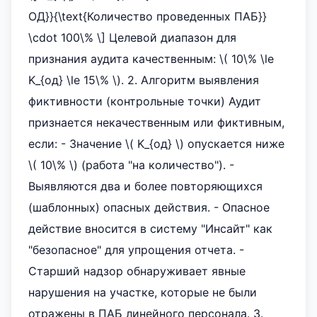
ОД}}{\text{Количество проведенных ПАБ}}
\cdot 100\% \] Целевой диапазон для
признания аудита качественным: \( 10\% \le
K_{од} \le 15\% \). 2. Алгоритм выявления
фиктивности (контрольные точки) Аудит
признается некачественным или фиктивным,
если: - Значение \( K_{од} \) опускается ниже
\( 10\% \) (работа "на количество"). -
Выявляются два и более повторяющихся
(шаблонных) опасных действия. - Опасное
действие вносится в систему "Инсайт" как
"безопасное" для упрощения отчета. -
Старший надзор обнаруживает явные
нарушения на участке, которые не были
отражены в ПАБ линейного персонала. 3.