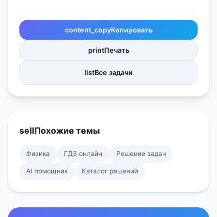
content_copy
Копировать
print
Печать
list
Все задачи
sell
Похожие темы
Физика
ГДЗ онлайн
Решение задач
AI помощник
Каталог решений