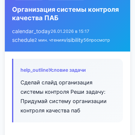
Организация системы контроля
качества ПАБ
calendar_today
26.01.2026 в 15:17
schedule
visibility
2 мин. чтения
56
просмотр
help_outline
Условие задачи
Сделай слайд организация
системы контроля Реши задачу:
Придумай систему организации
контроля качества паб