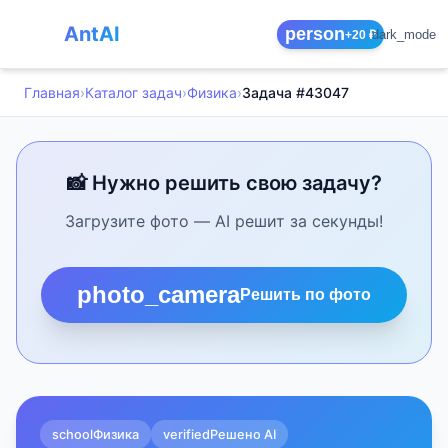
AntAI
person
dark_mode
+20 ₽
Главная
›
Каталог задач
›
Физика
›
Задача #43047
📸 Нужно решить свою задачу?
Загрузите фото — AI решит за секунды!
photo_camera
Решить по фото
school
Физика
verified
Решено AI