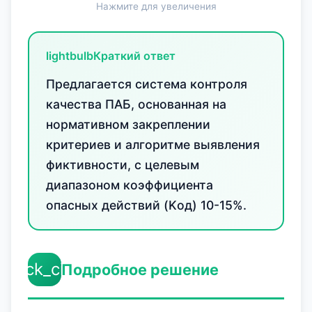
Нажмите для увеличения
lightbulb
Краткий ответ
Предлагается система контроля
качества ПАБ, основанная на
нормативном закреплении
критериев и алгоритме выявления
фиктивности, с целевым
диапазоном коэффициента
опасных действий (Kод) 10-15%.
check_circle
Подробное решение