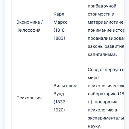
прибавочной
Карл
стоимости и
Экономика /
Маркс
материалистическ
Философия
(1818–
понимание истори
1883)
проанализировав
законы развития
капитализма.
Создал первую в
мире
Вильгельм
психологическую
Вундт
лабораторию (187
Психология
(1832–
г.), превратив
1920)
психологию в
экспериментальну
науку.