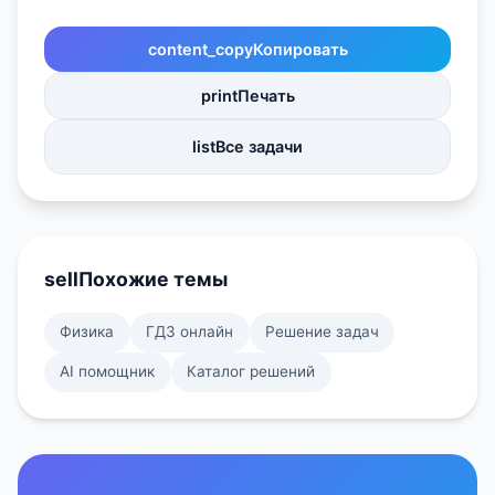
content_copy
Копировать
print
Печать
list
Все задачи
sell
Похожие темы
Физика
ГДЗ онлайн
Решение задач
AI помощник
Каталог решений