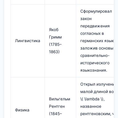
Сформулировал
закон
передвижения
Якоб
согласных в
Гримм
Лингвистика
германских языках
(1785–
заложив основы
1863)
сравнительно-
исторического
языкознания.
Открыл излучение
малой длиной вол
Вильгельм
\( \lambda \),
Рентген
названное
Физика
(1845–
рентгеновским, чт