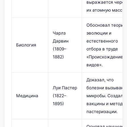
выражается через
их атомную массу.
Обосновал теорию
Чарлз
эволюции и
Дарвин
естественного
Биология
(1809–
отбора в труде
1882)
«Происхождение
видов».
Доказал, что
Луи Пастер
болезни вызывают
Медицина
(1822–
микробы. Создал
1895)
вакцины и метод
пастеризации.
Основал научную