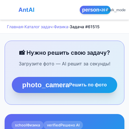
AntAI
person
dark_mode
+20 ₽
Главная
›
Каталог задач
›
Физика
›
Задача #61515
📸 Нужно решить свою задачу?
Загрузите фото — AI решит за секунды!
photo_camera
Решить по фото
school
Физика
verified
Решено AI