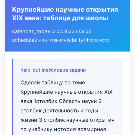
Крупнейшие научные открытия
XIX века: таблица для школы
calendar_today
12.02.2026 в 09:08
schedule
visibility
2 мин. чтения
14
просмотр
help_outline
Условие задачи
Сделай таблицу по теме
Крупнейшие научные открытия XIX
века 1столбик Область науки 2
столбик деятельность и годы
жизни 3 столбик научные открытия
по учебнику история всемирная