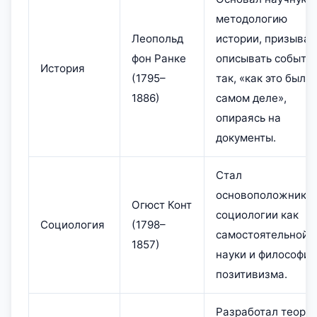
методологию
Леопольд
истории, призывая
фон Ранке
описывать событи
История
(1795–
так, «как это было 
1886)
самом деле»,
опираясь на
документы.
Стал
основоположнико
Огюст Конт
социологии как
Социология
(1798–
самостоятельной
1857)
науки и философии
позитивизма.
Разработал теори