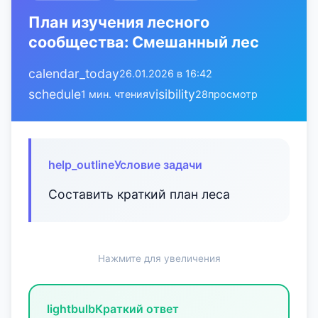
План изучения лесного
сообщества: Смешанный лес
calendar_today
26.01.2026 в 16:42
schedule
visibility
1 мин. чтения
28
просмотр
help_outline
Условие задачи
Составить краткий план леса
Нажмите для увеличения
lightbulb
Краткий ответ