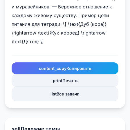
и муравейников. — Бережное отношение к
каждому живому существу. Пример цепи
питания для тетради: \[ \text{Дуб (кора)}
\rightarrow \text{Жук-короед} \rightarrow
\text{Дятел} \]
content_copy
Копировать
print
Печать
list
Все задачи
sell
Похожие темы