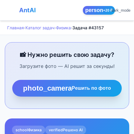
AntAI
person
dark_mode
+20 ₽
Главная
›
Каталог задач
›
Физика
›
Задача #43157
📸 Нужно решить свою задачу?
Загрузите фото — AI решит за секунды!
photo_camera
Решить по фото
school
Физика
verified
Решено AI