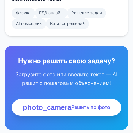
Физика
ГДЗ онлайн
Решение задач
AI помощник
Каталог решений
Нужно решить свою задачу?
Загрузите фото или введите текст — AI
решит с пошаговым объяснением!
photo_camera
Решить по фото