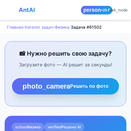
AntAI
person
dark_mode
+20 ₽
Главная
›
Каталог задач
›
Физика
›
Задача #61502
📸 Нужно решить свою задачу?
Загрузите фото — AI решит за секунды!
photo_camera
Решить по фото
school
Физика
verified
Решено AI