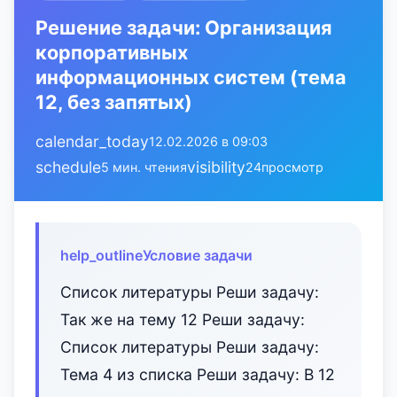
Решение задачи: Организация
корпоративных
информационных систем (тема
12, без запятых)
calendar_today
12.02.2026 в 09:03
schedule
visibility
5 мин. чтения
24
просмотр
help_outline
Условие задачи
Список литературы Реши задачу:
Так же на тему 12 Реши задачу:
Список литературы Реши задачу:
Тема 4 из списка Реши задачу: В 12