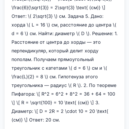
\frac{6}{\sqrt{3}} = 2\sqrt{3} \text{ (см)} \]
Ответ: \( 2\sqrt{3} \) см. Задача 5. Дано:
хорда \( L = 16 \) см, расстояние до центра \(
d = 6 \) см. Найти: диаметр \( D \). Решение: 1.
Расстояние от центра до хорды — это
перпендикуляр, который делит хорду
пополам. Получаем прямоугольный
треугольник с катетами \( d = 6 \) см и \(
\frac{L}{2} = 8 \) см. Гипотенуза этого
треугольника — радиус \( R \). 2. По теореме
Пифагора: \[ R^2 = 6^2 + 8^2 = 36 + 64 = 100
\] \[ R = \sqrt{100} = 10 \text{ (см)} \] 3.
Диаметр: \[ D = 2R = 2 \cdot 10 = 20 \text{
(см)} \] Ответ: 20 см.