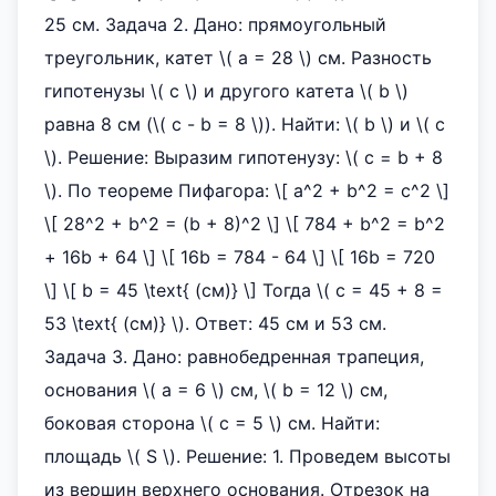
25 см. Задача 2. Дано: прямоугольный
треугольник, катет \( a = 28 \) см. Разность
гипотенузы \( c \) и другого катета \( b \)
равна 8 см (\( c - b = 8 \)). Найти: \( b \) и \( c
\). Решение: Выразим гипотенузу: \( c = b + 8
\). По теореме Пифагора: \[ a^2 + b^2 = c^2 \]
\[ 28^2 + b^2 = (b + 8)^2 \] \[ 784 + b^2 = b^2
+ 16b + 64 \] \[ 16b = 784 - 64 \] \[ 16b = 720
\] \[ b = 45 \text{ (см)} \] Тогда \( c = 45 + 8 =
53 \text{ (см)} \). Ответ: 45 см и 53 см.
Задача 3. Дано: равнобедренная трапеция,
основания \( a = 6 \) см, \( b = 12 \) см,
боковая сторона \( c = 5 \) см. Найти:
площадь \( S \). Решение: 1. Проведем высоты
из вершин верхнего основания. Отрезок на