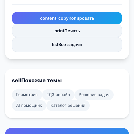
content_copy
Копировать
print
Печать
list
Все задачи
sell
Похожие темы
Геометрия
ГДЗ онлайн
Решение задач
AI помощник
Каталог решений