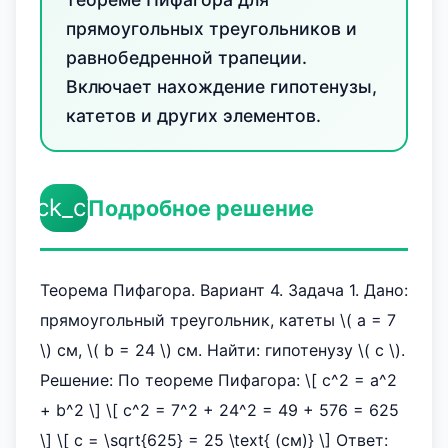
прямоугольных треугольников и
равнобедренной трапеции.
Включает нахождение гипотенузы,
катетов и других элементов.
check_circle
Подробное решение
Теорема Пифагора. Вариант 4. Задача 1. Дано:
прямоугольный треугольник, катеты \( a = 7
\) см, \( b = 24 \) см. Найти: гипотенузу \( c \).
Решение: По теореме Пифагора: \[ c^2 = a^2
+ b^2 \] \[ c^2 = 7^2 + 24^2 = 49 + 576 = 625
\] \[ c = \sqrt{625} = 25 \text{ (см)} \] Ответ: