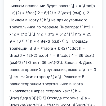
нижнем основании будет равен: \[ x = \frac{b
- a}{2} = \frac{12 - 6}{2} = 3 \text{ (см)} \] 2.
Найдем высоту \( h \) из прямоугольного
треугольника по теореме Пифагора: \[ h^2 +
x^2 = c^2 \] \[ h^2 + 3^2 = 5^2 \] \[ h^2 = 25 -
9 = 16 \] \[ h = 4 \text{ (см)} \] 3. Площадь
трапеции: \[ S = \frac{a + b}{2} \cdot h =
\frac{6 + 12}{2} \cdot 4 = 9 \cdot 4 = 36 \text{
(см}^2) \] Ответ: 36 см\(^2\). Задача 4. Дано:
равносторонний треугольник, высота \( h = 3
\) см. Найти: сторону \( a \). Решение: В
равностороннем треугольнике высота
выражается через сторону как: \[ h =
\frac{a\sqrt{3}}{2} \] Отсюда сторона: \[ a =
\frac{2h}{\sqrt{3}} = \frac{2 \cdot 3}{\sqrt{3}} =