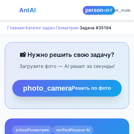
AntAI
person
dark_mode
+20 ₽
Главная
›
Каталог задач
›
Геометрия
›
Задача #35194
📸 Нужно решить свою задачу?
Загрузите фото — AI решит за секунды!
photo_camera
Решить по фото
school
Геометрия
verified
Решено AI