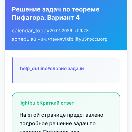
Решение задач по теореме
Пифагора. Вариант 4
calendar_today
20.01.2026 в 09:23
schedule
visibility
3 мин. чтения
35
просмотр
help_outline
Условие задачи
lightbulb
Краткий ответ
На этой странице представлено
подробное решение задач по
теореме Пифагора для