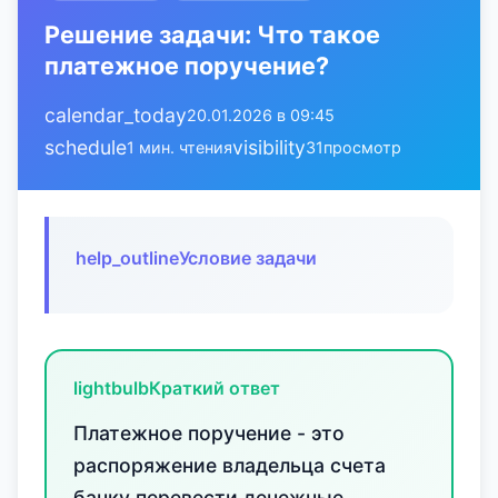
Решение задачи: Что такое
платежное поручение?
calendar_today
20.01.2026 в 09:45
schedule
visibility
1 мин. чтения
31
просмотр
help_outline
Условие задачи
lightbulb
Краткий ответ
Платежное поручение - это
распоряжение владельца счета
банку перевести денежные