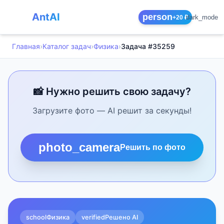
AntAI
person
dark_mode
+20 ₽
Главная
›
Каталог задач
›
Физика
›
Задача #35259
📸 Нужно решить свою задачу?
Загрузите фото — AI решит за секунды!
photo_camera
Решить по фото
school
Физика
verified
Решено AI