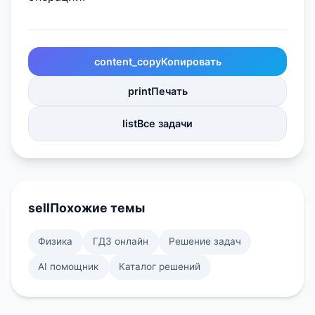
content_copy
Копировать
print
Печать
list
Все задачи
sell
Похожие темы
Физика
ГДЗ онлайн
Решение задач
AI помощник
Каталог решений