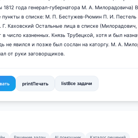
 1812 года генерал-губернатора М. А. Милорадовича)
пункты в списке: М. П. Бестужев-Рюмин П. И. Пестель К
 Г. Каховский Остальные лица в списке (Милорадович,
т в число казненных. Князь Трубецкой, хотя и был назн
дь не явился и позже был сослан на каторгу. М. А. Ми
пал от руки заговорщиков.
list
Все задачи
вать
print
Печать
айн
Решение задач
AI помощник
Каталог решений