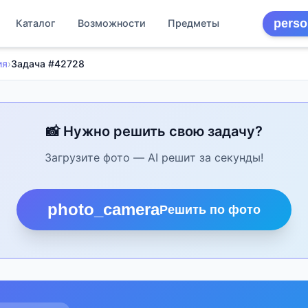
perso
Каталог
Возможности
Предметы
ия
›
Задача #42728
📸 Нужно решить свою задачу?
Загрузите фото — AI решит за секунды!
photo_camera
Решить по фото