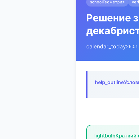
school
Геометрия
ver
Решение з
декабрис
calendar_today
26.01
help_outline
Услов
lightbulb
Краткий 