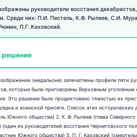
зображены руководители восстания декабристов
и. Среди них: П.И. Пестель, К.Ф. Рылеев, С.И. Мур
юмин, П.Г. Каховский.
 решение
изображении (медальоне) запечатлены профили пяти р
тов, которые были приговорены Верховным уголовным 
ие. Это решение было продиктовано тяжестью их прес
ядка и воинской присяги. Список этих исторических де
ь Южного общества) 2. К. Ф. Рылеев (глава Северного о
 (один из руководителей восстания Черниговского полк
стник Южного общества) 5. П. Г. Каховский (смертел