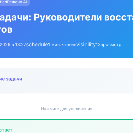
ified
Решено AI
адачи: Руководители восс
тов
schedule
visibility
.2026 в 13:27
1 мин. чтения
13
просмотр
ие задачи
Нажмите для увеличения
ответ