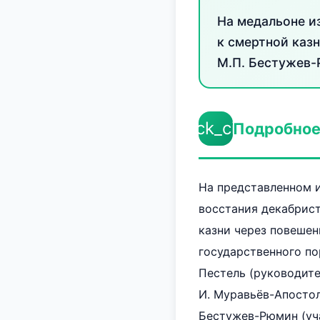
На медальоне и
к смертной казн
М.П. Бестужев-Р
check_circle
Подробное
На представленном 
восстания декабрис
казни через повешен
государственного пор
Пестель (руководител
И. Муравьёв-Апостол
Бестужев-Рюмин (уча