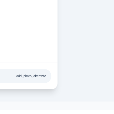
add_photo_alternate
mic