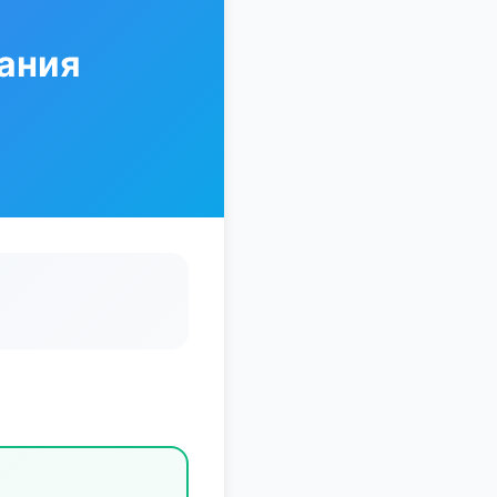
тания