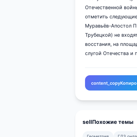
Отечественной войны
отметить следующие 
Муравьёв-Апостол П.
Трубецкой) не входя
восстания, на площа
слугой Отечества и 
content_copy
Копиро
sell
Похожие темы
Геометрия
ГДЗ онл