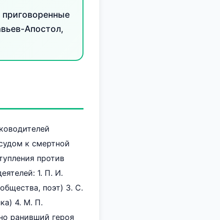
, приговоренные
авьев-Апостол,
уководителей
судом к смертной
тупления против
ятелей: 1. П. И.
бщества, поэт) 3. С.
а) 4. М. П.
ьно ранивший героя