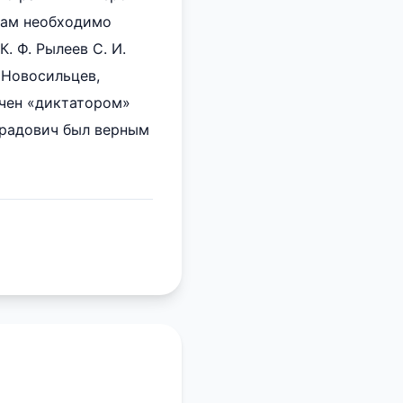
 Вам необходимо
. Ф. Рылеев С. И.
 Новосильцев,
ачен «диктатором»
лорадович был верным