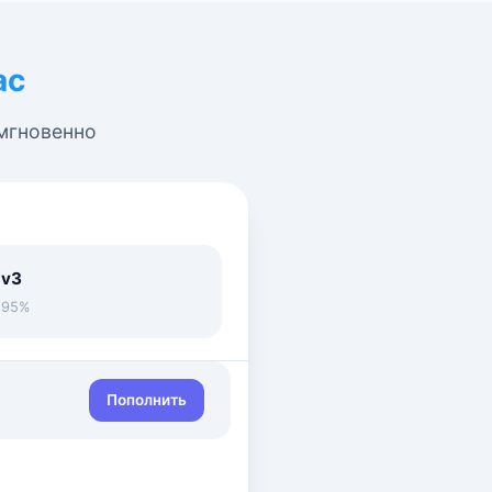
ас
 мгновенно
 v3
• 95%
Пополнить