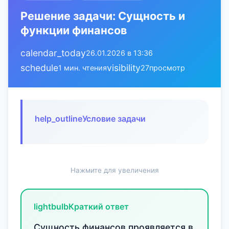
Решение задачи: Сущность и
функции финансов
calendar_today
26.01.2026 в 13:36
schedule
visibility
1 мин. чтения
27
просмотр
help_outline
Условие задачи
Нажмите для увеличения
lightbulb
Краткий ответ
Сущность финансов проявляется в