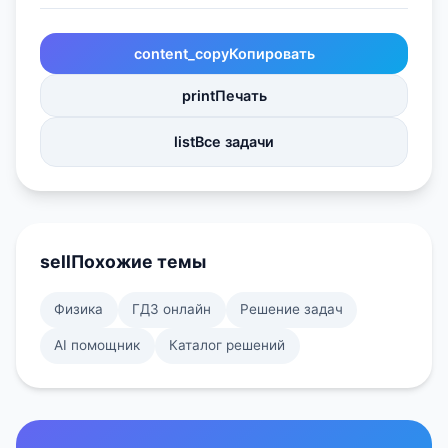
content_copy
Копировать
print
Печать
list
Все задачи
sell
Похожие темы
Физика
ГДЗ онлайн
Решение задач
AI помощник
Каталог решений