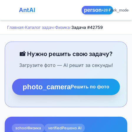
AntAI
person
dark_mode
+20 ₽
Главная
›
Каталог задач
›
Физика
›
Задача #42759
📸 Нужно решить свою задачу?
Загрузите фото — AI решит за секунды!
photo_camera
Решить по фото
school
Физика
verified
Решено AI