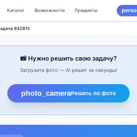
perso
Каталог
Возможности
Предметы
Задача #42815
📸 Нужно решить свою задачу?
Загрузите фото — AI решит за секунды!
photo_camera
Решить по фото