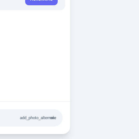
add_photo_alternate
mic