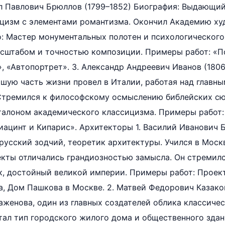
л Павлович Брюллов (1799–1852) Биография: Выдающий
цизм с элементами романтизма. Окончил Академию ху
: Мастер монументальных полотен и психологического 
сштабом и точностью композиции. Примеры работ: «П
, «Автопортрет». 3. Александр Андреевич Иванов (180
шую часть жизни провел в Италии, работая над главн
 Стремился к философскому осмыслению библейских сю
талоном академического классицизма. Примеры работ:
Гиацинт и Кипарис». Архитекторы 1. Василий Иванович 
русский зодчий, теоретик архитектуры. Учился в Моск
екты отличались грандиозностью замысла. Он стремилс
к, достойный великой империи. Примеры работ: Проек
, Дом Пашкова в Москве. 2. Матвей Федорович Казаков
аженова, один из главных создателей облика классиче
тал тип городского жилого дома и общественного здан