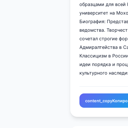
образцами для всей
университет на Мохо
Биография: Представ
ведомства. Творчес
сочетал строгие фор
Адмиралтейства в Са
Классицизм в Росси
идеи порядка и проц
культурного наследи
content_copy
Копиро