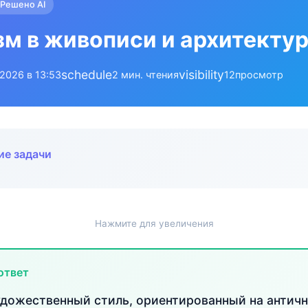
Решено AI
м в живописи и архитектур
schedule
visibility
.2026 в 13:53
2 мин. чтения
12
просмотр
ие задачи
Нажмите для увеличения
ответ
удожественный стиль, ориентированный на античн