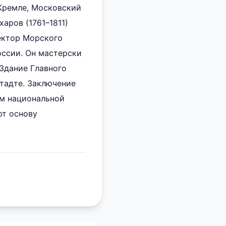
Кремле, Московский
аров (1761–1811)
ектор Морского
оссии. Он мастерски
Здание Главного
тадте. Заключение
ем национальной
ют основу