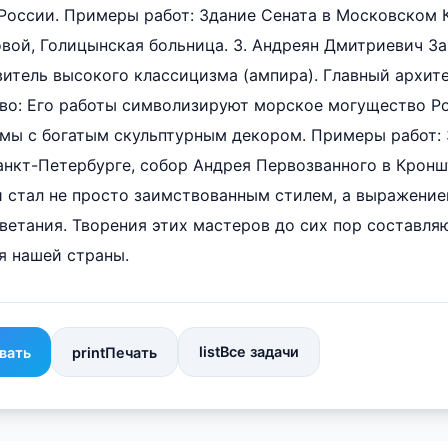
 России. Примеры работ: Здание Сената в Московском 
вой, Голицынская больница. 3. Андреян Дмитриевич Зах
итель высокого классицизма (ампира). Главный архит
тво: Его работы символизируют морское могущество Р
мы с богатым скульптурным декором. Примеры работ: 
нкт-Петербурге, собор Андрея Первозванного в Кронш
и стал не просто заимствованным стилем, а выражени
ветания. Творения этих мастеров до сих пор составля
я нашей страны.
list
Все задачи
вать
print
Печать