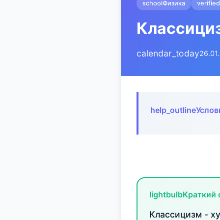
school
Физика
verified
Классициз
calendar_today
26.01
help_outline
Услов
lightbulb
Краткий 
Классицизм - х