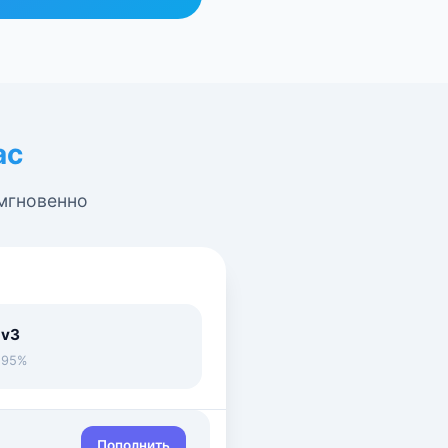
ас
 мгновенно
 v3
• 95%
Пополнить