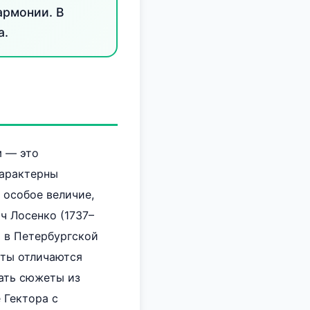
армонии. В
а.
м — это
характерны
 особое величие,
ч Лосенко (1737–
 в Петербургской
оты отличаются
ать сюжеты из
 Гектора с