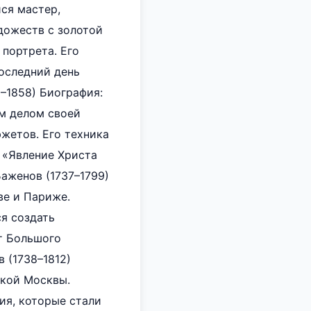
ся мастер,
дожеств с золотой
портрета. Его
оследний день
6–1858) Биография:
ым делом своей
жетов. Его техника
 «Явление Христа
Баженов (1737–1799)
ве и Париже.
я создать
т Большого
 (1738–1812)
ской Москвы.
ия, которые стали