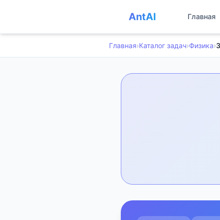
AntAI
Главная
Главная
›
Каталог задач
›
Физика
›