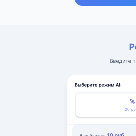
Р
Введите т
Выберите режим AI:
🚀
20 ру
10 руб.
Ваш баланс: