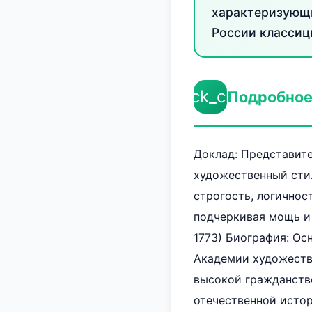
характеризующи
России классиц
check_circle
Подробное
Доклад: Представит
художественный стил
строгость, логичнос
подчеркивая мощь и 
1773) Биография: Ос
Академии художеств,
высокой гражданств
отечественной истор