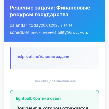
Решение задачи: Финансовые
ресурсы государства
calendar_today
26.01.2026 в 14:14
schedule
visibility
1 мин. чтения
56
просмотр
help_outline
Условие задачи
Нажмите для увеличения
lightbulb
Краткий ответ
Документ, в котором отражается