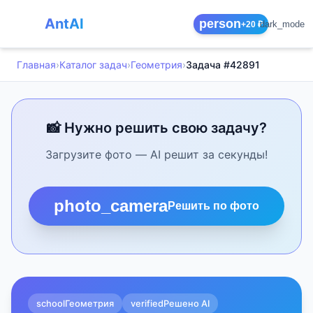
AntAI
person
dark_mode
+20 ₽
Главная
›
Каталог задач
›
Геометрия
›
Задача #42891
📸 Нужно решить свою задачу?
Загрузите фото — AI решит за секунды!
photo_camera
Решить по фото
school
Геометрия
verified
Решено AI