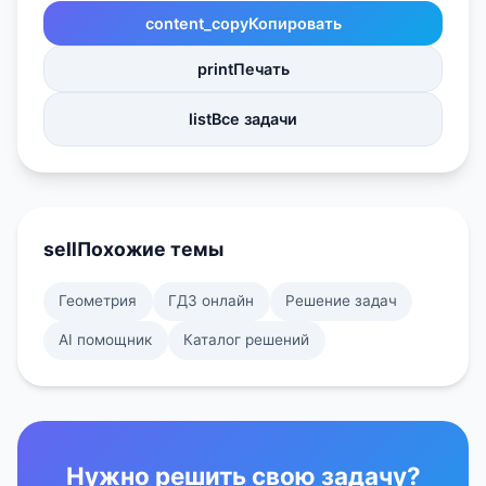
content_copy
Копировать
print
Печать
list
Все задачи
sell
Похожие темы
Геометрия
ГДЗ онлайн
Решение задач
AI помощник
Каталог решений
Нужно решить свою задачу?