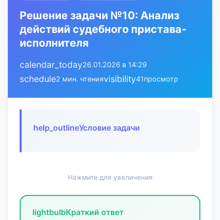
Решение задачи №10: Анализ
действий судебного пристава-
исполнителя
calendar_today
26.01.2026 в 14:29
schedule
visibility
2 мин. чтения
41
просмотр
help_outline
Условие задачи
Нажмите для увеличения
lightbulb
Краткий ответ