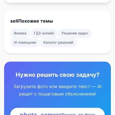
sell
Похожие темы
Физика
ГДЗ онлайн
Решение задач
AI помощник
Каталог решений
Нужно решить свою задачу?
Загрузите фото или введите текст — AI
решит с пошаговым объяснением!
photo_camera
Решить по фото