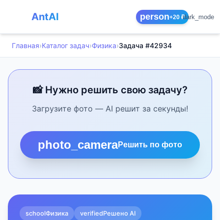
AntAI
person
dark_mode
+20 ₽
Главная
›
Каталог задач
›
Физика
›
Задача #42934
📸 Нужно решить свою задачу?
Загрузите фото — AI решит за секунды!
photo_camera
Решить по фото
school
Физика
verified
Решено AI