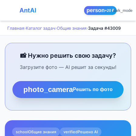
AntAI
person
dark_mode
+20 ₽
Главная
›
Каталог задач
›
Общие знания
›
Задача #43009
📸 Нужно решить свою задачу?
Загрузите фото — AI решит за секунды!
photo_camera
Решить по фото
school
Общие знания
verified
Решено AI