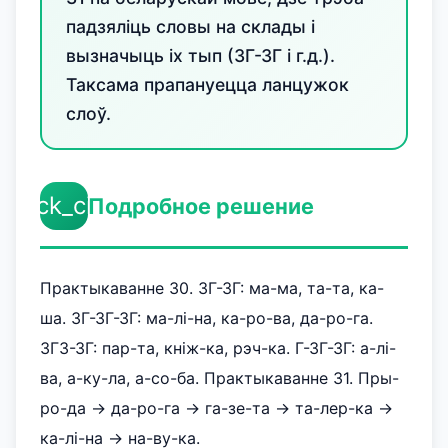
падзяліць словы на склады і
вызначыць іх тып (ЗГ-ЗГ і г.д.).
Таксама прапануецца ланцужок
слоў.
check_circle
Подробное решение
Практыкаванне 30. ЗГ-ЗГ: ма-ма, та-та, ка-
ша. ЗГ-ЗГ-ЗГ: ма-лі-на, ка-ро-ва, да-ро-га.
ЗГЗ-ЗГ: пар-та, кніж-ка, рэч-ка. Г-ЗГ-ЗГ: а-лі-
ва, а-ку-ла, а-со-ба. Практыкаванне 31. Пры-
ро-да -> да-ро-га -> га-зе-та -> та-лер-ка ->
ка-лі-на -> на-ву-ка.