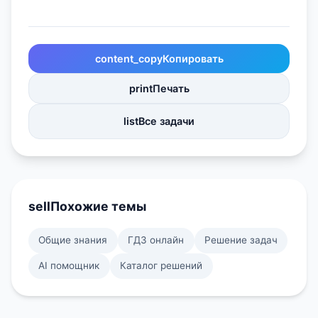
content_copy
Копировать
print
Печать
list
Все задачи
sell
Похожие темы
Общие знания
ГДЗ онлайн
Решение задач
AI помощник
Каталог решений