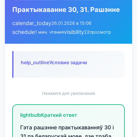
Практыкаванне 30, 31. Рашэнне
calendar_today
26.01.2026 в 15:06
schedule
visibility
1 мин. чтения
22
просмотр
help_outline
Условие задачи
Нажмите для увеличения
lightbulb
Краткий ответ
Гэта рашэнне практыкаванняў 30 і
31 па беларускай мове, дзе трэба