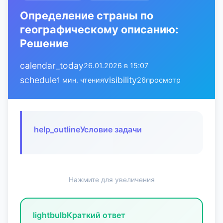
Определение страны по
географическому описанию:
Решение
calendar_today
26.01.2026 в 15:07
schedule
visibility
1 мин. чтения
26
просмотр
help_outline
Условие задачи
Нажмите для увеличения
lightbulb
Краткий ответ