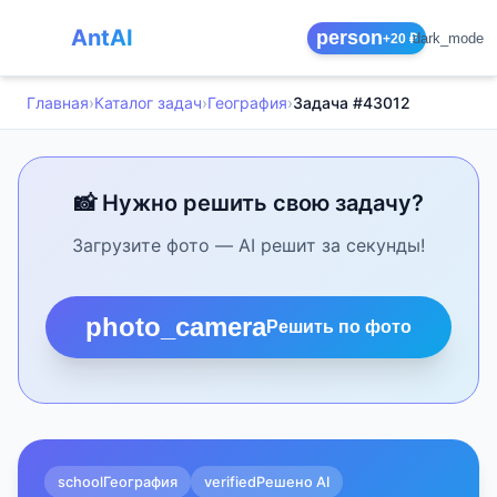
AntAI
person
dark_mode
+20 ₽
Главная
›
Каталог задач
›
География
›
Задача #43012
📸 Нужно решить свою задачу?
Загрузите фото — AI решит за секунды!
photo_camera
Решить по фото
school
География
verified
Решено AI