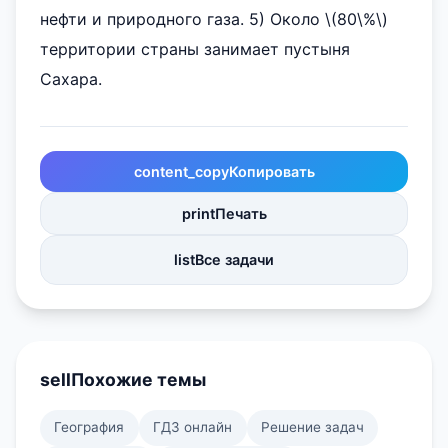
нефти и природного газа. 5) Около \(80\%\)
территории страны занимает пустыня
Сахара.
content_copy
Копировать
print
Печать
list
Все задачи
sell
Похожие темы
География
ГДЗ онлайн
Решение задач