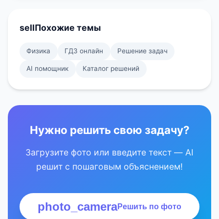
sell
Похожие темы
Физика
ГДЗ онлайн
Решение задач
AI помощник
Каталог решений
Нужно решить свою задачу?
Загрузите фото или введите текст — AI
решит с пошаговым объяснением!
photo_camera
Решить по фото