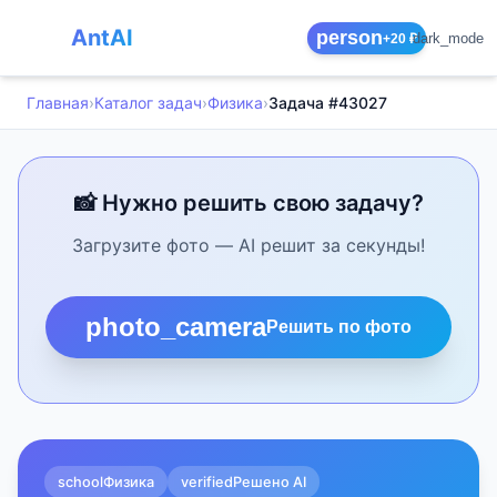
AntAI
person
dark_mode
+20 ₽
Главная
›
Каталог задач
›
Физика
›
Задача #43027
📸 Нужно решить свою задачу?
Загрузите фото — AI решит за секунды!
photo_camera
Решить по фото
school
Физика
verified
Решено AI