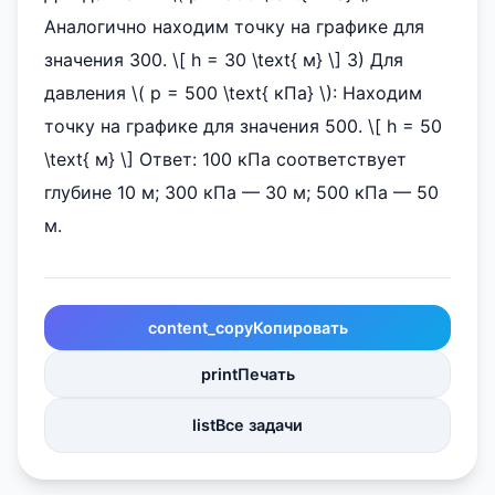
Аналогично находим точку на графике для
значения 300. \[ h = 30 \text{ м} \] 3) Для
давления \( p = 500 \text{ кПа} \): Находим
точку на графике для значения 500. \[ h = 50
\text{ м} \] Ответ: 100 кПа соответствует
глубине 10 м; 300 кПа — 30 м; 500 кПа — 50
м.
content_copy
Копировать
print
Печать
list
Все задачи