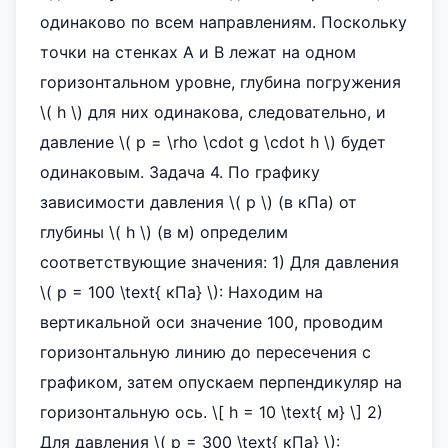
одинаково по всем направлениям. Поскольку
точки на стенках А и В лежат на одном
горизонтальном уровне, глубина погружения
\( h \) для них одинакова, следовательно, и
давление \( p = \rho \cdot g \cdot h \) будет
одинаковым. Задача 4. По графику
зависимости давления \( p \) (в кПа) от
глубины \( h \) (в м) определим
соответствующие значения: 1) Для давления
\( p = 100 \text{ кПа} \): Находим на
вертикальной оси значение 100, проводим
горизонтальную линию до пересечения с
графиком, затем опускаем перпендикуляр на
горизонтальную ось. \[ h = 10 \text{ м} \] 2)
Для давления \( p = 300 \text{ кПа} \):