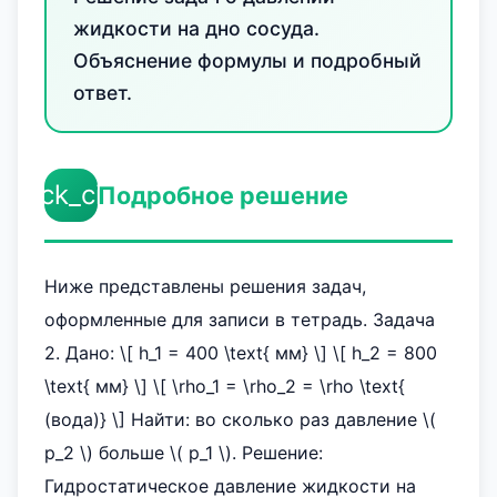
жидкости на дно сосуда.
Объяснение формулы и подробный
ответ.
check_circle
Подробное решение
Ниже представлены решения задач,
оформленные для записи в тетрадь. Задача
2. Дано: \[ h_1 = 400 \text{ мм} \] \[ h_2 = 800
\text{ мм} \] \[ \rho_1 = \rho_2 = \rho \text{
(вода)} \] Найти: во сколько раз давление \(
p_2 \) больше \( p_1 \). Решение:
Гидростатическое давление жидкости на