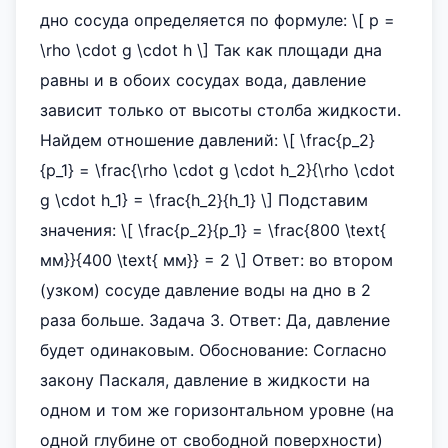
дно сосуда определяется по формуле: \[ p =
\rho \cdot g \cdot h \] Так как площади дна
равны и в обоих сосудах вода, давление
зависит только от высоты столба жидкости.
Найдем отношение давлений: \[ \frac{p_2}
{p_1} = \frac{\rho \cdot g \cdot h_2}{\rho \cdot
g \cdot h_1} = \frac{h_2}{h_1} \] Подставим
значения: \[ \frac{p_2}{p_1} = \frac{800 \text{
мм}}{400 \text{ мм}} = 2 \] Ответ: во втором
(узком) сосуде давление воды на дно в 2
раза больше. Задача 3. Ответ: Да, давление
будет одинаковым. Обоснование: Согласно
закону Паскаля, давление в жидкости на
одном и том же горизонтальном уровне (на
одной глубине от свободной поверхности)