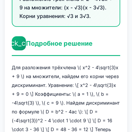
9 на множители: (x - √3)(x - 3√3).
Корни уравнения: √3 и 3√3.
check_circle
Подробное решение
Для разложения трёхчлена \( x^2 - 4\sqrt{3}x
+ 9 \) на множители, найдем его корни через
дискриминант. Уравнение: \[ x^2 - 4\sqrt{3}x
+ 9 = 0 \] Коэффициенты: \( a = 1 \), \( b =
-4\sqrt{3} \), \( c = 9 \). Найдем дискриминант
по формуле \( D = b^2 - 4ac \): \[ D =
(-4\sqrt{3})^2 - 4 \cdot 1 \cdot 9 \] \[ D = 16
\cdot 3 - 36 \] \[ D = 48 - 36 = 12 \] Теперь