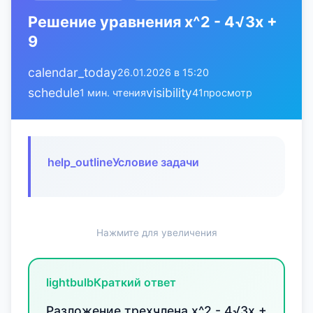
Решение уравнения x^2 - 4√3x +
9
calendar_today
26.01.2026 в 15:20
schedule
visibility
1 мин. чтения
41
просмотр
help_outline
Условие задачи
Нажмите для увеличения
lightbulb
Краткий ответ
Разложение трехчлена x^2 - 4√3x +