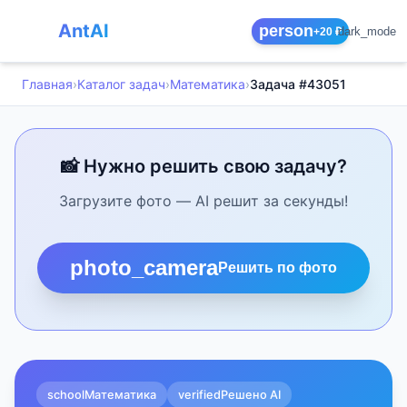
AntAI
person
dark_mode
+20 ₽
Главная
›
Каталог задач
›
Математика
›
Задача #43051
📸 Нужно решить свою задачу?
Загрузите фото — AI решит за секунды!
photo_camera
Решить по фото
school
Математика
verified
Решено AI