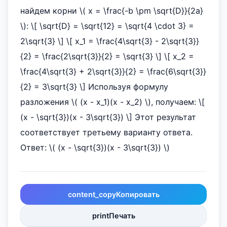
найдем корни \( x = \frac{-b \pm \sqrt{D}}{2a}
\): \[ \sqrt{D} = \sqrt{12} = \sqrt{4 \cdot 3} =
2\sqrt{3} \] \[ x_1 = \frac{4\sqrt{3} - 2\sqrt{3}}
{2} = \frac{2\sqrt{3}}{2} = \sqrt{3} \] \[ x_2 =
\frac{4\sqrt{3} + 2\sqrt{3}}{2} = \frac{6\sqrt{3}}
{2} = 3\sqrt{3} \] Используя формулу
разложения \( (x - x_1)(x - x_2) \), получаем: \[
(x - \sqrt{3})(x - 3\sqrt{3}) \] Этот результат
соответствует третьему варианту ответа.
Ответ: \( (x - \sqrt{3})(x - 3\sqrt{3}) \)
content_copy
Копировать
print
Печать