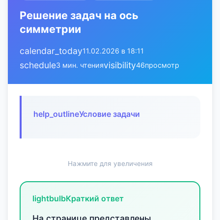
Решение задач на ось
симметрии
calendar_today
11.02.2026 в 18:11
schedule
visibility
3 мин. чтения
46
просмотр
help_outline
Условие задачи
Нажмите для увеличения
lightbulb
Краткий ответ
На странице представлены