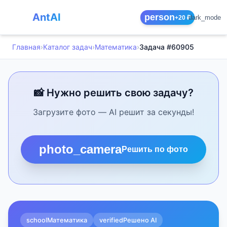
AntAI
person
dark_mode
+20 ₽
Главная
›
Каталог задач
›
Математика
›
Задача #60905
📸 Нужно решить свою задачу?
Загрузите фото — AI решит за секунды!
photo_camera
Решить по фото
school
Математика
verified
Решено AI