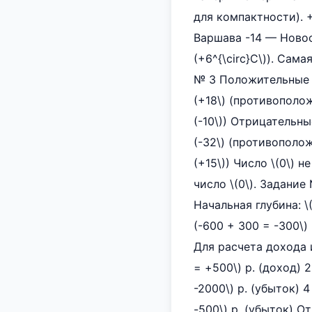
для компактности). 
Варшава -14 — Новос
(+6^{\circ}C\)). Сам
№ 3 Положительные чи
(+18\) (противоположн
(-10\)) Отрицательные
(-32\) (противополож
(+15\)) Число \(0\)
число \(0\). Задани
Начальная глубина: \
(-600 + 300 = -300\)
Для расчета дохода 
= +500\) р. (доход) 2
-2000\) р. (убыток) 4
-500\) р. (убыток) Отве