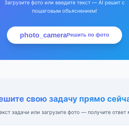
Загрузите фото или введите текст — AI решит с
пошаговым объяснением!
photo_camera
Решить по фото
ешите свою задачу прямо сейч
екст задачи или загрузите фото — получите ответ