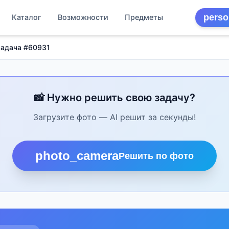
perso
Каталог
Возможности
Предметы
Задача #60931
📸 Нужно решить свою задачу?
Загрузите фото — AI решит за секунды!
photo_camera
Решить по фото