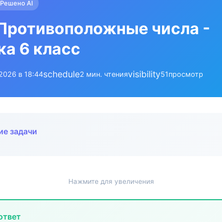
Решено AI
Противоположные числа -
а 6 класс
schedule
visibility
.2026 в 18:44
2 мин. чтения
51
просмотр
ие задачи
Нажмите для увеличения
ответ