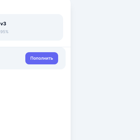
 v3
• 95%
Пополнить