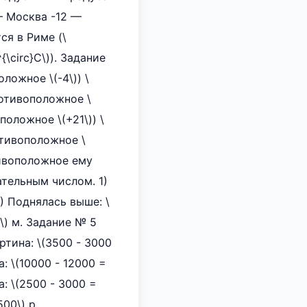
— Москва -12 —
я в Риме (\
\circ}C\)). Задание
ложное \(-4\)) \
противоположное \
положное \(+21\)) \
ротивоположное \
тивоположное ему
ательным числом. 1)
3) Поднялась выше: \
\) м. Задание № 5
тина: \(3500 - 3000
а: \(10000 - 12000 =
а: \(2500 - 3000 =
500\) р.