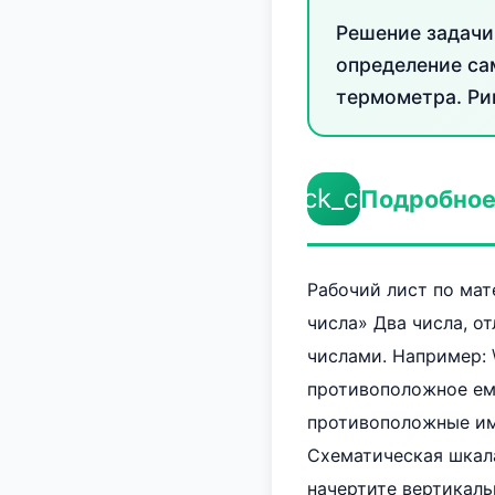
Решение задачи
определение са
термометра. Рим
check_circle
Подробное
Рабочий лист по мат
числа» Два числа, о
числами. Например: \(
противоположное ему
противоположные им 
Схематическая шкала
начертите вертикаль