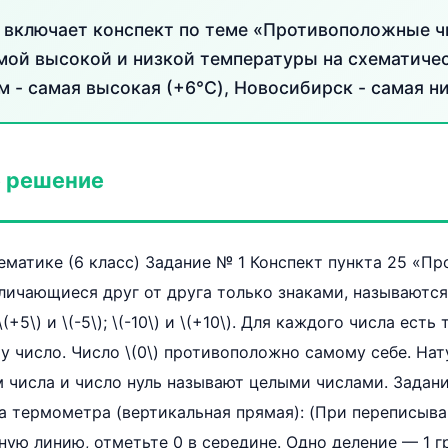
 включает конспект по теме «Противоположные ч
мой высокой и низкой температуры на схематиче
 - самая высокая (+6°C), Новосибирск - самая ни
 решение
ематике (6 класс) Задание № 1 Конспект пункта 25 «П
тличающиеся друг от друга только знаками, называют
+5\) и \(-5\); \(-10\) и \(+10\). Для каждого числа есть
 число. Число \(0\) противоположно самому себе. Нат
числа и число нуль называют целыми числами. Задани
 термометра (вертикальная прямая): (При переписыва
ную линию, отметьте 0 в середине. Одно деление — 1 г