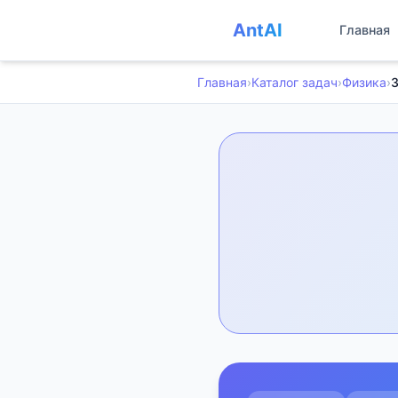
AntAI
Главная
Главная
›
Каталог задач
›
Физика
›