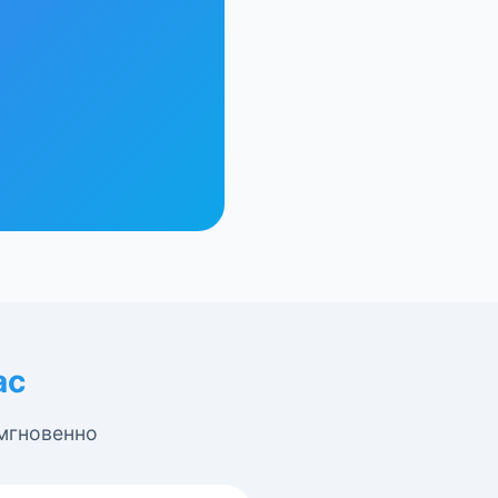
ас
 мгновенно