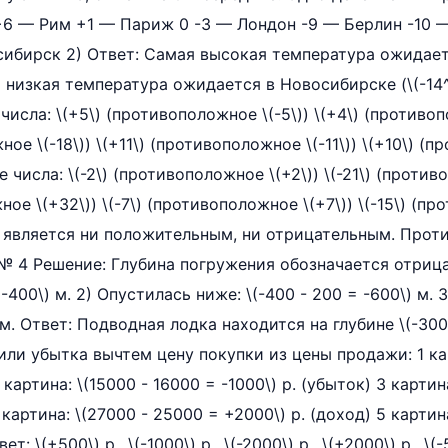
+6 — Рим +1 — Париж 0 -3 — Лондон -9 — Берлин -10 
ибирск 2) Ответ: Самая высокая температура ожидаетс
ая низкая температура ожидается в Новосибирске (\(-14^{
сла: \(+5\) (противоположное \(-5\)) \(+4\) (противопо
ое \(-18\)) \(+11\) (противоположное \(-11\)) \(+10\) (
 числа: \(-2\) (противоположное \(+2\)) \(-21\) (противо
ное \(+32\)) \(-7\) (противоположное \(+7\)) \(-15\) (п
 не является ни положительным, ни отрицательным. Про
е № 4 Решение: Глубина погружения обозначается отриц
(-400\) м. 2) Опустилась ниже: \(-400 - 200 = -600\) м. 
 м. Ответ: Подводная лодка находится на глубине \(-300
или убытка вычтем цену покупки из цены продажи: 1 кар
 картина: \(15000 - 16000 = -1000\) р. (убыток) 3 картин
 картина: \(27000 - 25000 = +2000\) р. (доход) 5 картин
т: \(+500\) р., \(-1000\) р., \(-2000\) р., \(+2000\) р., \(-