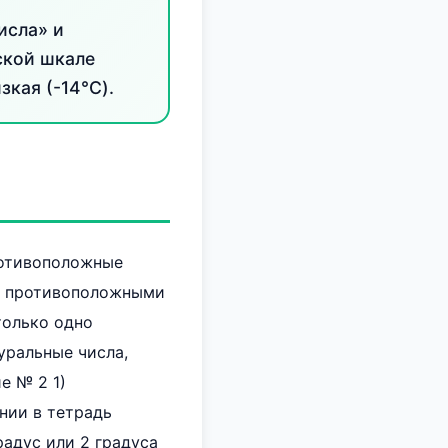
исла» и
ской шкале
зкая (-14°C).
ротивоположные
ся противоположными
 только одно
уральные числа,
е № 2 1)
нии в тетрадь
радус или 2 градуса