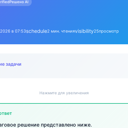
rified
Решено AI
schedule
visibility
.2026 в 07:53
2 мин. чтения
25
просмотр
ие задачи
Нажмите для увеличения
ответ
говое решение представлено ниже.