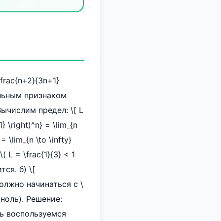
\frac{n+2}{3n+1}
альным признаком
 Вычислим предел: \[ L
1} \right)^n} = \lim_{n
 \lim_{n \to \infty}
\( L = \frac{1}{3} < 1
ся. б) \[
 должно начинаться с \
а ноль). Решение:
ь воспользуемся