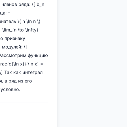
ленов ряда: \[ b_n
ца: -
тель \( n \ln n \)
\lim_{n \to \infty}
по признаку
 модулей: \[
и. Рассмотрим функцию
\frac{d(\ln x)}{\ln x} =
fty \] Так как интеграл
, а ряд из его
 условно.