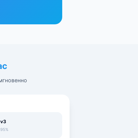
ас
 мгновенно
 v3
• 95%