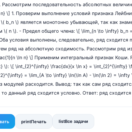
 Рассмотрим последовательность абсолютных величин ч
\ln n} \] 1. Проверим выполнение условий признака Лейбни
( b_n \) является монотонно убывающей, так как знамена
( n \). - Предел общего члена: \[ \lim_{n \to \infty} b_n = 
0 \] Оба условия выполнены, следовательно, ряд сходится 
уем ряд на абсолютную сходимость. Рассмотрим ряд из
\frac{1}{n \ln n} \] Применим интегральный признак Кош
x} \): \[ \int_{2}^{\infty} \frac{dx}{x \ln x} = \int_{2}^{\infty} 
_{2}^{\infty} = \lim_{A \to \infty} \ln(\ln A) - \ln(\ln 2) = \in
з модулей расходится. Вывод: так как сам ряд сходится
 то данный ряд сходится условно. Ответ: ряд сходится
list
Все задачи
вать
print
Печать