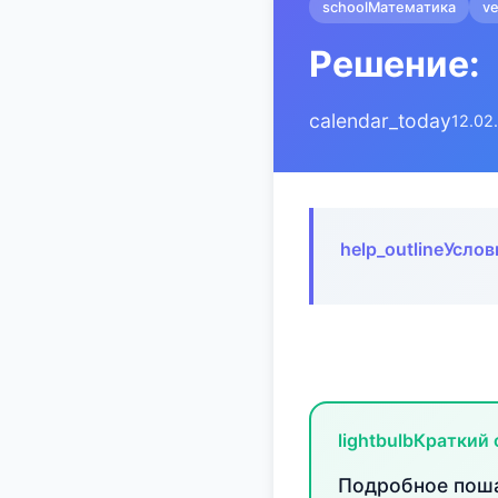
school
Математика
ve
Решение:
calendar_today
12.02
help_outline
Услов
lightbulb
Краткий 
Подробное поша