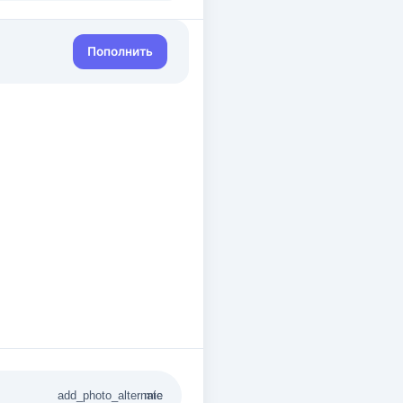
Пополнить
add_photo_alternate
mic