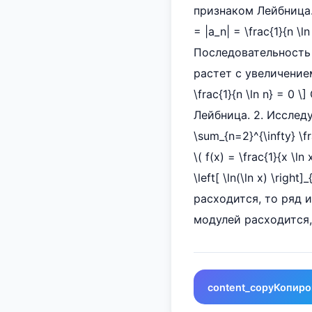
признаком Лейбница.
= |a_n| = \frac{1}{n 
Последовательность \
растет с увеличением \
\frac{1}{n \ln n} = 
Лейбница. 2. Исслед
\sum_{n=2}^{\infty} 
\( f(x) = \frac{1}{x \ln 
\left[ \ln(\ln x) \right]
расходится, то ряд и
модулей расходится,
content_copy
Копиро