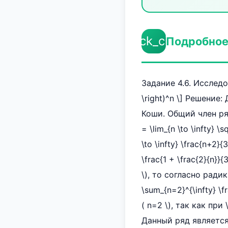
check_circle
Подробное
Задание 4.6. Исследов
\right)^n \] Решени
Коши. Общий член ряда
= \lim_{n \to \infty} \s
\to \infty} \frac{n+2}
\frac{1 + \frac{2}{n}}{3
\), то согласно ради
\sum_{n=2}^{\infty} \
( n=2 \), так как при
Данный ряд являетс