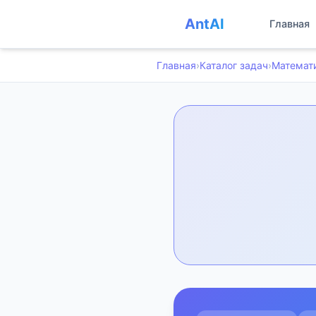
AntAI
Главная
Главная
›
Каталог задач
›
Математ