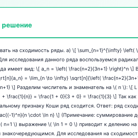
 решение
ать на сходимость ряды. а) \[ \sum_{n=1}^{\infty} \left( 
е: Для исследования данного ряда воспользуемся радик
 имеет вид: \[ a_n = \left( \frac{n+2}{3n+1} \right)^n \]
qrt[n]{a_n} = \lim_{n \to \infty} \sqrt[n]{\left( \frac{n+2}{3n+
{3n+1} \] Разделим числитель и знаменатель на \( n \): \[ L =
 + \frac{1}{n}} = \frac{1 + 0}{3 + 0} = \frac{1}{3} \] Так как 
кальному признаку Коши ряд сходится. Ответ: ряд сходит
frac{(-1)^n}{n \cdot \ln n} \] (Примечание: суммирование
 \( n=1 \) выражение \( \ln 1 = 0 \) приводит к делению н
я знакочередующимся. Для исследования на сходимост