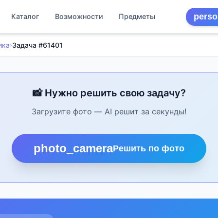
perso
Каталог
Возможности
Предметы
ика
›
Задача #61401
📸 Нужно решить свою задачу?
Загрузите фото — AI решит за секунды!
photo_camera
Решить по фото