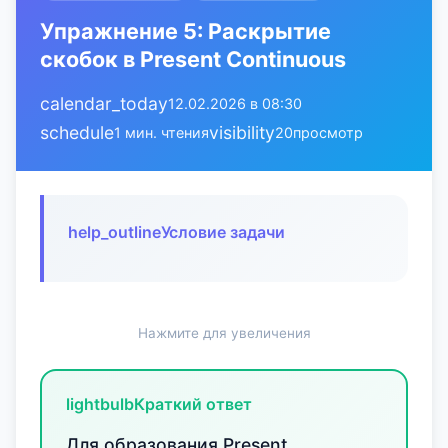
Упражнение 5: Раскрытие
скобок в Present Continuous
calendar_today
12.02.2026 в 08:30
schedule
visibility
1 мин. чтения
20
просмотр
help_outline
Условие задачи
Нажмите для увеличения
lightbulb
Краткий ответ
Для образования Present