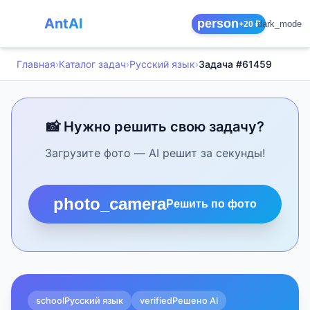
AntAI
person
dark_mode
+20 ₽
Главная
›
Каталог задач
›
Русский язык
›
Задача #61459
📸 Нужно решить свою задачу?
Загрузите фото — AI решит за секунды!
photo_camera
Решить по фото
school
Русский язык
verified
Решено AI