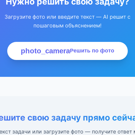
Нужно решить свою задачу?
Загрузите фото или введите текст — AI решит с
пошаговым объяснением!
photo_camera
Решить по фото
ешите свою задачу прямо сейч
екст задачи или загрузите фото — получите ответ