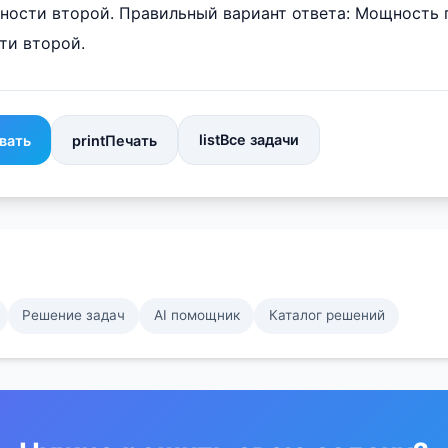
ности второй. Правильный вариант ответа: Мощность 
ти второй.
list
Все задачи
вать
print
Печать
Решение задач
AI помощник
Каталог решений