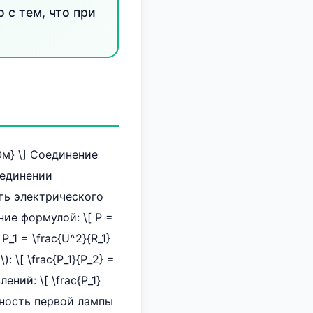
 с тем, что при
 Ом} \] Соединение
соединении
сть электрического
ие формулой: \[ P =
_1 = \frac{U^2}{R_1}
: \[ \frac{P_1}{P_2} =
ений: \[ \frac{P_1}
Мощность первой лампы