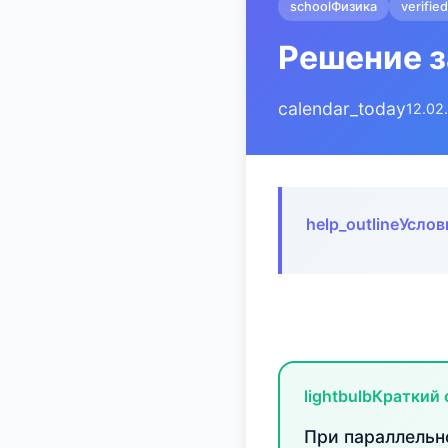
school
Физика
verified
Решение з
calendar_today
12.02
help_outline
Услов
lightbulb
Краткий 
При параллельн