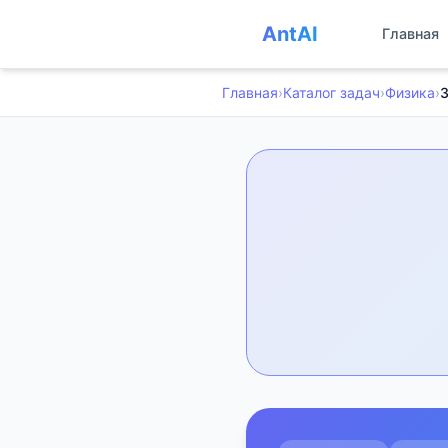
AntAI
Главная
Главная
›
Каталог задач
›
Физика
›
З