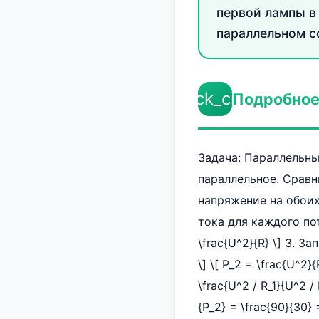
первой лампы в 
параллельном с
check_circle
Подробное
Задача: Параллельные 
параллельное. Сравнит
напряжение на обоих
тока для каждого по
\frac{U^2}{R} \] 3. 
\] \[ P_2 = \frac{U^2}
\frac{U^2 / R_1}{U^2 /
{P_2} = \frac{90}{30}