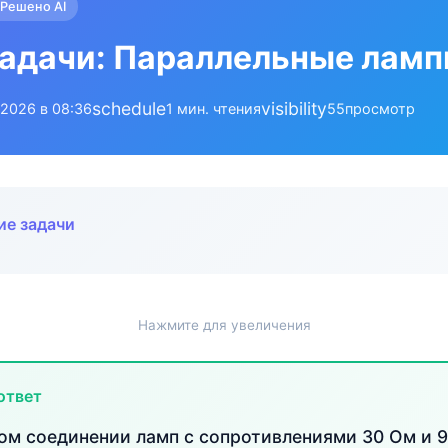
Решено AI
адачи: Параллельные лам
schedule
visibility
.2026 в 08:36
1 мин. чтения
55
просмотр
ие задачи
Нажмите для увеличения
ответ
ом соединении ламп с сопротивлениями 30 Ом и 