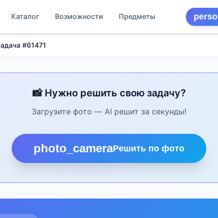
perso
Каталог
Возможности
Предметы
адача #61471
📸 Нужно решить свою задачу?
Загрузите фото — AI решит за секунды!
photo_camera
Решить по фото