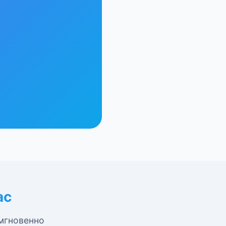
ас
 мгновенно