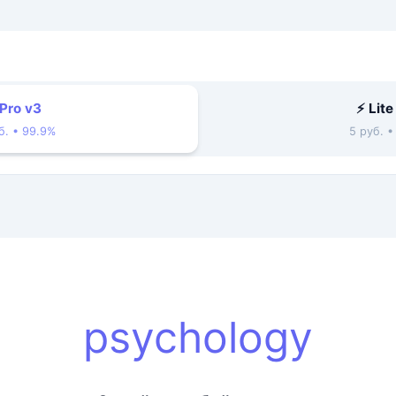
 Pro v3
⚡ Lite
б. • 99.9%
5 руб. 
psychology