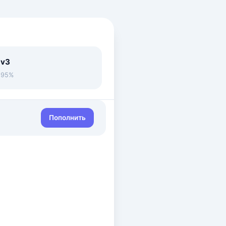
 v3
• 95%
Пополнить