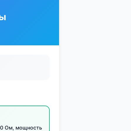
пы
90 Ом, мощность