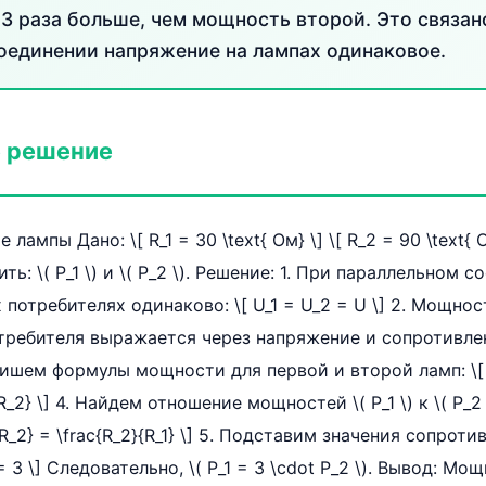
3 раза больше, чем мощность второй. Это связано
оединении напряжение на лампах одинаковое.
 решение
лампы Дано: \[ R_1 = 30 \text{ Ом} \] \[ R_2 = 90 \text{
ь: \( P_1 \) и \( P_2 \). Решение: 1. При параллельном 
 потребителях одинаково: \[ U_1 = U_2 = U \] 2. Мощно
требителя выражается через напряжение и сопротивлен
Запишем формулы мощности для первой и второй ламп: \[ P
{R_2} \] 4. Найдем отношение мощностей \( P_1 \) к \( P_2 \)
 R_2} = \frac{R_2}{R_1} \] 5. Подставим значения сопротивл
 = 3 \] Следовательно, \( P_1 = 3 \cdot P_2 \). Вывод: 