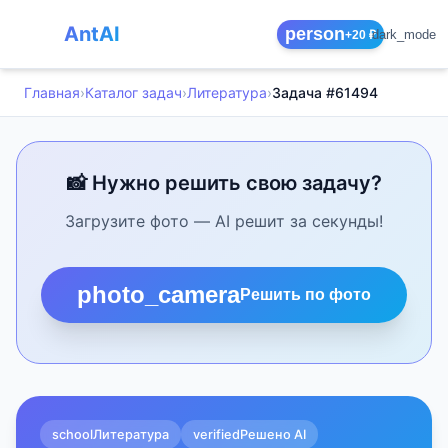
AntAI
person
dark_mode
+20 ₽
Главная
›
Каталог задач
›
Литература
›
Задача #61494
📸 Нужно решить свою задачу?
Загрузите фото — AI решит за секунды!
photo_camera
Решить по фото
school
Литература
verified
Решено AI