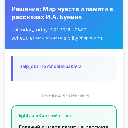
Решение: Мир чувств и памяти в
рассказах И.А. Бунина
calendar_today
12.02.2026 в 08:57
schedule
visibility
1 мин. чтения
30
просмотр
help_outline
Условие задачи
Нажмите для увеличения
lightbulb
Краткий ответ
Главный символ памяти в рассказе