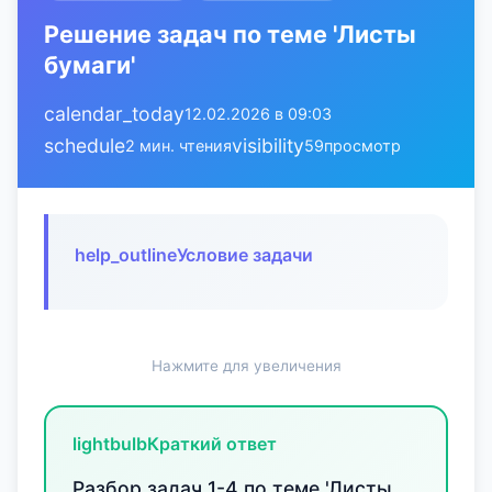
Решение задач по теме 'Листы
бумаги'
calendar_today
12.02.2026 в 09:03
schedule
visibility
2 мин. чтения
59
просмотр
help_outline
Условие задачи
Нажмите для увеличения
lightbulb
Краткий ответ
Разбор задач 1-4 по теме 'Листы