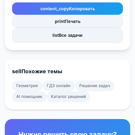
content_copy
Копировать
print
Печать
list
Все задачи
sell
Похожие темы
Геометрия
ГДЗ онлайн
Решение задач
AI помощник
Каталог решений
Нужно решить свою задачу?