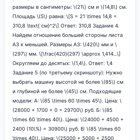
размеры в сантиметры: \(21\) см и \(14,8\) см.
Площадь \(S\) равна: \[S = 21 \times 14,8 =
310,8 \text{ см}^2\] Ответ: 310,8 Задание 4.
Найдем отношение большей стороны листа
А3 к меньшей. Размеры А3: \(420\) мм и \
(297\) мм. \[\frac{420}{297} \approx 1,414...\]
Округляем до десятых: \(1,4\). Ответ: 1,4
Задание 5 (по третьему скриншоту): Нужно
выбрать машину высотой не более \(85\) см
и глубиной не более \(45\) см. Подходящие
модели: А: \(85 \times 60 \times 45\). Цена: \
(28000 + 1700 + 0 = 29700\) руб. Б: \(85
\times 60 \times 40\). Цена: \(24000 + 4500 +
2400 (10\%) = 30900\) руб. В: \(85 \times 60
\times 40\). Цена: \(25000 + 5000 + 2500