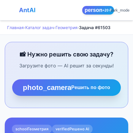
AntAI
person
dark_mode
+20 ₽
Главная
›
Каталог задач
›
Геометрия
›
Задача #61503
📸 Нужно решить свою задачу?
Загрузите фото — AI решит за секунды!
photo_camera
Решить по фото
school
Геометрия
verified
Решено AI