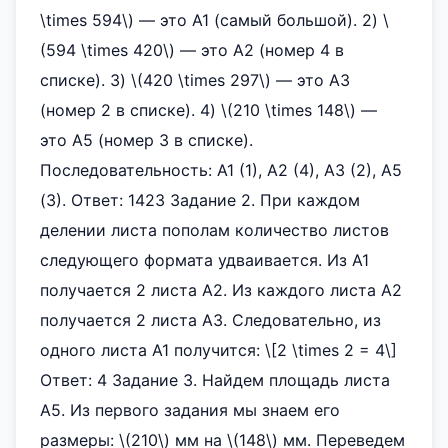
\times 594\) — это А1 (самый большой). 2) \
(594 \times 420\) — это А2 (номер 4 в
списке). 3) \(420 \times 297\) — это А3
(номер 2 в списке). 4) \(210 \times 148\) —
это А5 (номер 3 в списке).
Последовательность: А1 (1), А2 (4), А3 (2), А5
(3). Ответ: 1423 Задание 2. При каждом
делении листа пополам количество листов
следующего формата удваивается. Из А1
получается 2 листа А2. Из каждого листа А2
получается 2 листа А3. Следовательно, из
одного листа А1 получится: \[2 \times 2 = 4\]
Ответ: 4 Задание 3. Найдем площадь листа
А5. Из первого задания мы знаем его
размеры: \(210\) мм на \(148\) мм. Переведем