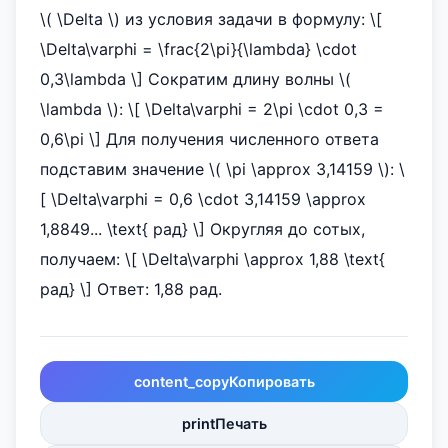
\( \Delta \) из условия задачи в формулу: \[
\Delta\varphi = \frac{2\pi}{\lambda} \cdot
0,3\lambda \] Сократим длину волны \(
\lambda \): \[ \Delta\varphi = 2\pi \cdot 0,3 =
0,6\pi \] Для получения численного ответа
подставим значение \( \pi \approx 3,14159 \): \
[ \Delta\varphi = 0,6 \cdot 3,14159 \approx
1,8849... \text{ рад} \] Округляя до сотых,
получаем: \[ \Delta\varphi \approx 1,88 \text{
рад} \] Ответ: 1,88 рад.
content_copy
Копировать
print
Печать