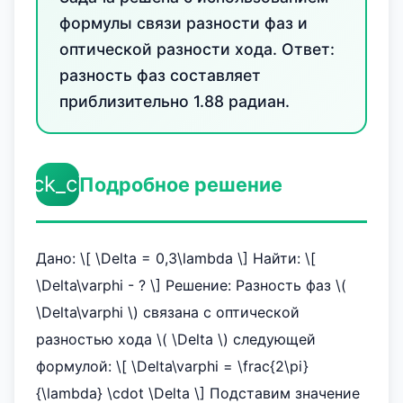
формулы связи разности фаз и
оптической разности хода. Ответ:
разность фаз составляет
приблизительно 1.88 радиан.
check_circle
Подробное решение
Дано: \[ \Delta = 0,3\lambda \] Найти: \[
\Delta\varphi - ? \] Решение: Разность фаз \(
\Delta\varphi \) связана с оптической
разностью хода \( \Delta \) следующей
формулой: \[ \Delta\varphi = \frac{2\pi}
{\lambda} \cdot \Delta \] Подставим значение