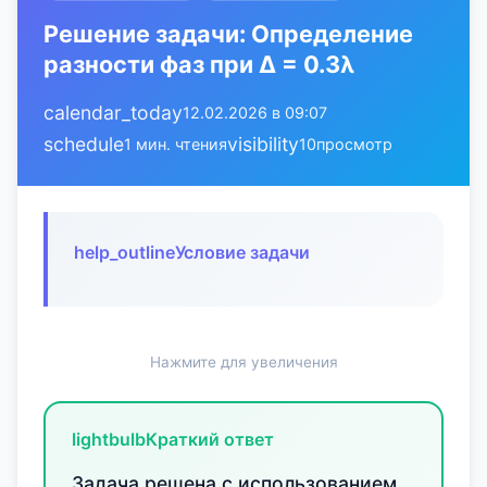
Решение задачи: Определение
разности фаз при Δ = 0.3λ
calendar_today
12.02.2026 в 09:07
schedule
visibility
1 мин. чтения
10
просмотр
help_outline
Условие задачи
Нажмите для увеличения
lightbulb
Краткий ответ
Задача решена с использованием