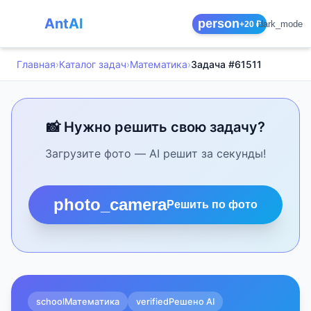
AntAI
person
dark_mode
+20 ₽
Главная
›
Каталог задач
›
Математика
›
Задача #61511
📸 Нужно решить свою задачу?
Загрузите фото — AI решит за секунды!
photo_camera
Решить по фото
school
Математика
verified
Решено AI