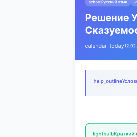
school
Русский язык
v
Решение У
Сказуемо
calendar_today
12.02
help_outline
Услов
lightbulb
Краткий 