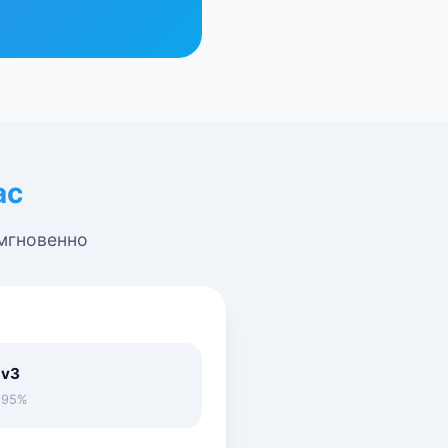
ас
 мгновенно
 v3
• 95%