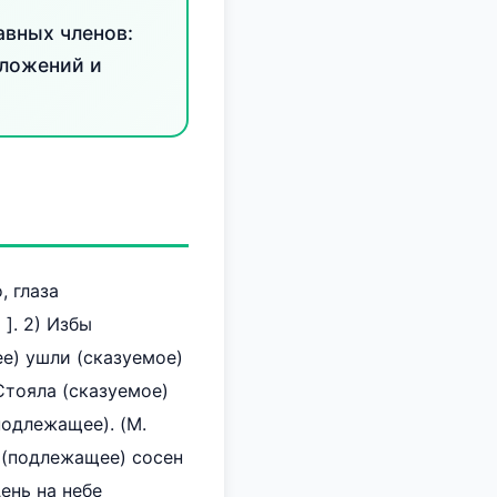
авных членов:
дложений и
, глаза
 ]. 2) Избы
е) ушли (сказуемое)
) Стояла (сказуемое)
подлежащее). (М.
ах (подлежащее) сосен
день на небе