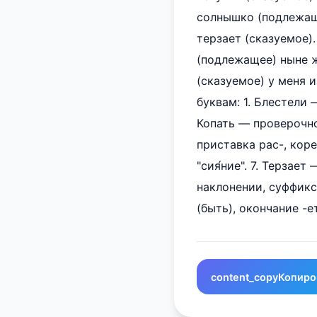
солнышко (подлежаще
терзает (сказуемое). 
(подлежащее) ныне ж
(сказуемое) у меня из
буквам: 1. Блестели 
Копать — проверочно
приставка рас-, коре
"сия́ние". 7. Терзае
наклонении, суффикс 
(быть), окончание -е
content_copy
Копиро