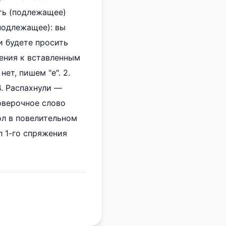
ть (подлежащее)
 (подлежащее): вы
и будете просить
снения к вставленным
ет, пишем "е". 2.
4. Распахнули —
роверочное слово
гол в повелительном
л 1-го спряжения