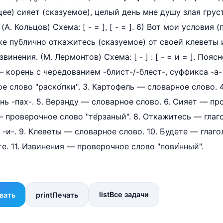
е) сияет (сказуемое), целый день мне душу злая грус
(А. Кольцов) Схема: [ - = ], [ - = ]. 6) Вот мои условия
е публично откажитесь (сказуемое) от своей клеветы 
винения. (М. Лермонтов) Схема: [ - ] : [ - = и = ]. Поя
— корень с чередованием -блист-/-блест-, суффикса -а- н
е слово "раско́пки". 3. Картофель — словарное слово. 
нь -пах-. 5. Веранду — словарное слово. 6. Сияет — п
т — проверочное слово "те́рзаный". 8. Откажитесь — гла
-и-. 9. Клеветы — словарное слово. 10. Будете — глаго
те. 11. Извинения — проверочное слово "пови́нный".
list
Все задачи
вать
print
Печать