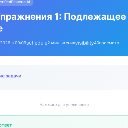
erified
Решено AI
пражнения 1: Подлежащее
е
schedule
visibility
.2026 в 09:09
2 мин. чтения
40
просмотр
ие задачи
Нажмите для увеличения
ответ