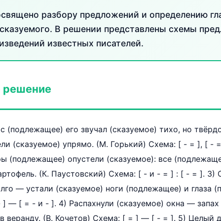
освящено разбору предложений и определению гл
сказуемого. В решении представлены схемы пре
изведений известных писателей.
 решение
ос (подлежащее) его звучал (сказуемое) тихо, но твёрдо
 (сказуемое) упрямо. (М. Горький) Схема: [ - = ], [ - =
ы (подлежащее) опустели (сказуемое): все (подлежаще
тофель. (К. Паустовский) Схема: [ - и - = ] : [ - = ]. 3
лго — устали (сказуемое) ноги (подлежащее) и глаза (
- ] — [ = - и - ]. 4) Распахнули (сказуемое) окна — зап
 веранду. (В. Кочетов) Схема: [ = ] — [ - = ]. 5) Целый 