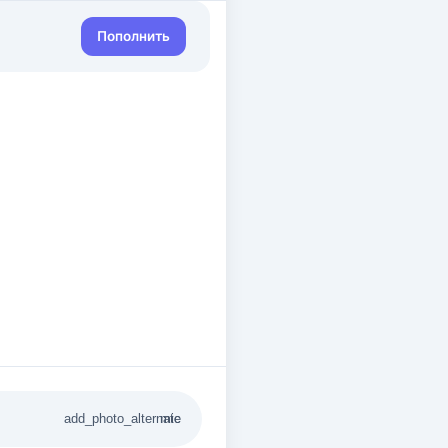
Пополнить
add_photo_alternate
mic