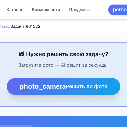
perso
Каталог
Возможности
Предметы
 язык
›
Задача #61522
📸 Нужно решить свою задачу?
Загрузите фото — AI решит за секунды!
photo_camera
Решить по фото