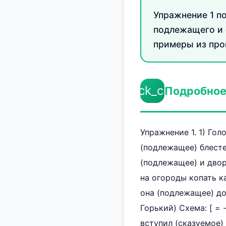
Упражнение 1 п
подлежащего и 
примеры из про
check_circle
Подробное
Упражнение 1. 1) Гол
(подлежащее) блестели
(подлежащее) и двор
на огороды копать кар
она (подлежащее) до
Горький) Схема: [ = 
вступил (сказуемое) в