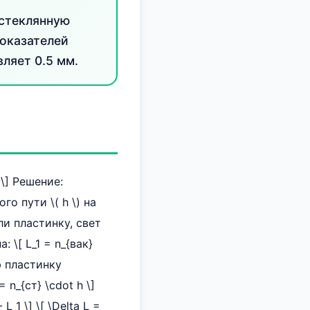
 стеклянную
показателей
ляет 0.5 мм.
? \] Решение:
о пути \( h \) на
или пластинку, свет
 \[ L_1 = n_{вак}
ю пластинку
 n_{ст} \cdot h \]
_1 \] \[ \Delta L =