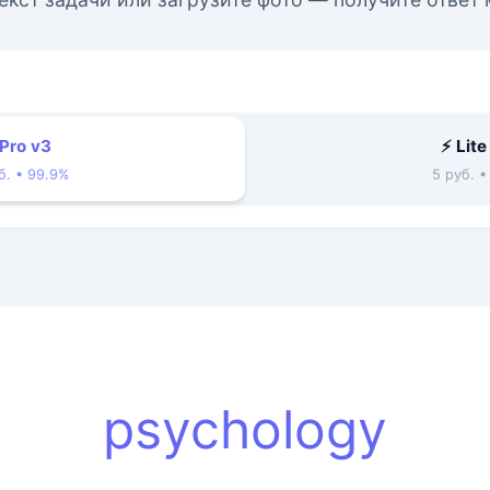
 Pro v3
⚡ Lite
б. • 99.9%
5 руб. 
psychology