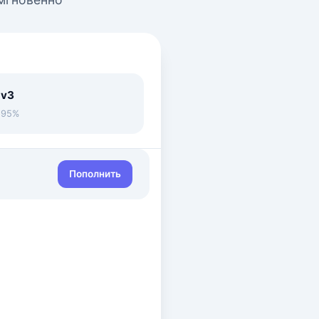
 v3
• 95%
Пополнить