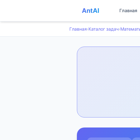
AntAI
Главная
Главная
›
Каталог задач
›
Математ