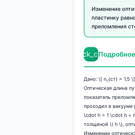
Изменение опти
пластинку равн
преломления сте
check_circle
Подробное
Дано: \[ n_{ст} = 1,5 \
Оптическая длина пут
показатель преломлени
проходил в вакууме ра
\cdot h = 1 \cdot h 
толщиной \( h \), опт
Изменение оптической д