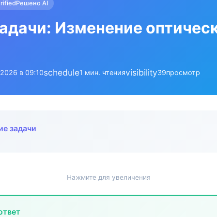
rified
Решено AI
адачи: Изменение оптичес
schedule
visibility
.2026 в 09:10
1 мин. чтения
39
просмотр
ие задачи
Нажмите для увеличения
ответ