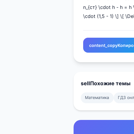
n_{ст} \cdot h - h = h
\cdot (1,5 - 1) \] \[ \
content_copy
Копиро
sell
Похожие темы
Математика
ГДЗ он