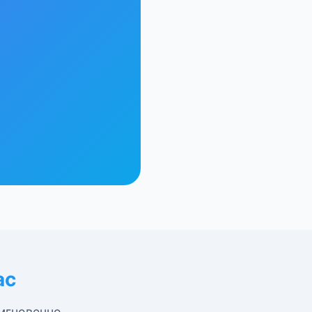
ас
 мгновенно