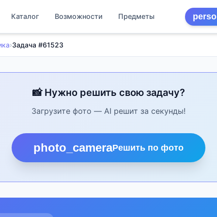
perso
Каталог
Возможности
Предметы
ика
›
Задача #61523
📸 Нужно решить свою задачу?
Загрузите фото — AI решит за секунды!
photo_camera
Решить по фото