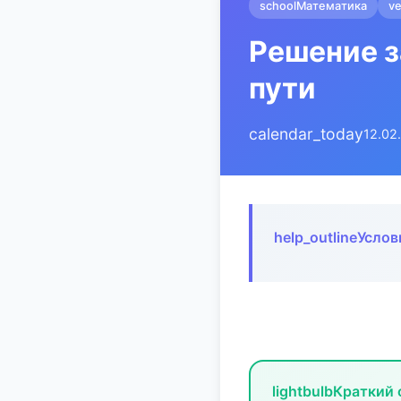
school
Математика
ve
Решение з
пути
calendar_today
12.02
help_outline
Услов
lightbulb
Краткий 