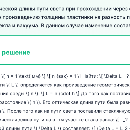
ческой длины пути света при прохождении через
о произведению толщины пластинки на разность 
кла и вакуума. В данном случае изменение состав
 решение
] \[ h = 1 \text{ мм} \] \[ n_{вак} = 1 \] Найти: \[ \Delta L - 
и \( L \) определяется как произведение геометрическог
я среды \( n \): \[ L = n \cdot h \] До того как постав
сстояние \( h \). Его оптическая длина пути была равна:
= h \] После того как на пути света поставили стеклянну
ическая длина пути на этом участке стала равна: \[ L_2 =
лины пути \( \Delta L \) составляет: \[ \Delta L = L_2 - L