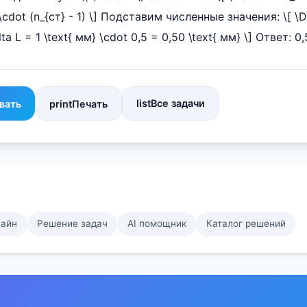
 \cdot (n_{ст} - 1) \] Подставим численные значения: \[ \De
Delta L = 1 \text{ мм} \cdot 0,5 = 0,50 \text{ мм} \] Ответ: 0
list
Все задачи
вать
print
Печать
лайн
Решение задач
AI помощник
Каталог решений