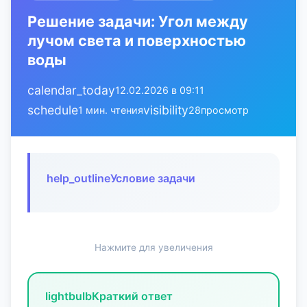
Решение задачи: Угол между
лучом света и поверхностью
воды
calendar_today
12.02.2026 в 09:11
schedule
visibility
1 мин. чтения
28
просмотр
help_outline
Условие задачи
Нажмите для увеличения
lightbulb
Краткий ответ