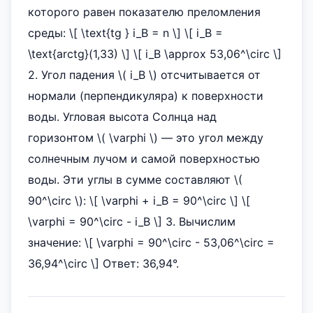
которого равен показателю преломления
среды: \[ \text{tg } i_B = n \] \[ i_B =
\text{arctg}(1,33) \] \[ i_B \approx 53,06^\circ \]
2. Угол падения \( i_B \) отсчитывается от
нормали (перпендикуляра) к поверхности
воды. Угловая высота Солнца над
горизонтом \( \varphi \) — это угол между
солнечным лучом и самой поверхностью
воды. Эти углы в сумме составляют \(
90^\circ \): \[ \varphi + i_B = 90^\circ \] \[
\varphi = 90^\circ - i_B \] 3. Вычислим
значение: \[ \varphi = 90^\circ - 53,06^\circ =
36,94^\circ \] Ответ: 36,94°.