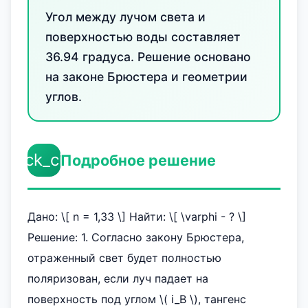
Угол между лучом света и
поверхностью воды составляет
36.94 градуса. Решение основано
на законе Брюстера и геометрии
углов.
check_circle
Подробное решение
Дано: \[ n = 1,33 \] Найти: \[ \varphi - ? \]
Решение: 1. Согласно закону Брюстера,
отраженный свет будет полностью
поляризован, если луч падает на
поверхность под углом \( i_B \), тангенс