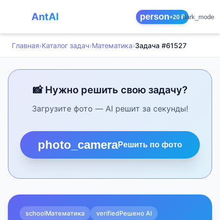
AntAI
person
dark_mode
+20 ₽
Главная
›
Каталог задач
›
Математика
›
Задача #61527
📸 Нужно решить свою задачу?
Загрузите фото — AI решит за секунды!
photo_camera
Решить по фото
school
Математика
verified
Решено AI