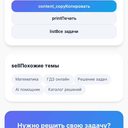
content_copy
Копировать
print
Печать
list
Все задачи
sell
Похожие темы
Математика
ГДЗ онлайн
Решение задач
AI помощник
Каталог решений
Нужно решить свою задачу?