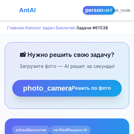
AntAI
person
dark_mode
+20 ₽
Главная
›
Каталог задач
›
Биология
›
Задача #61538
📸 Нужно решить свою задачу?
Загрузите фото — AI решит за секунды!
photo_camera
Решить по фото
school
Биология
verified
Решено AI