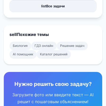
list
Все задачи
sell
Похожие темы
Биология
ГДЗ онлайн
Решение задач
AI помощник
Каталог решений
Нужно решить свою задачу?
Загрузите фото или введите текст — AI
решит с пошаговым объяснением!