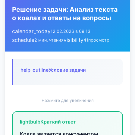
Решение задачи: Анализ текста
о коалах и ответы на вопросы
calendar_today
12.02.2026 в 09:13
schedule
visibility
2 мин. чтения
41
просмотр
help_outline
Условие задачи
Нажмите для увеличения
lightbulb
Краткий ответ
Коала является консументом