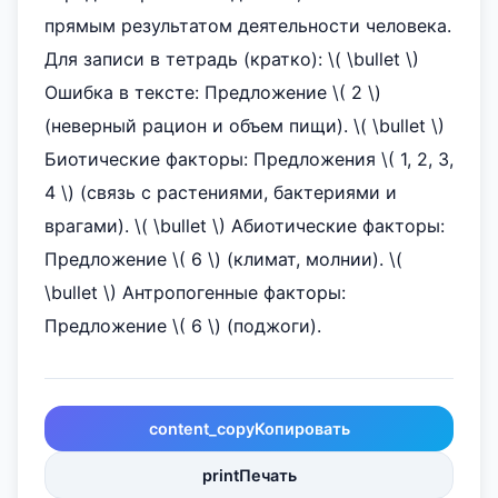
прямым результатом деятельности человека.
Для записи в тетрадь (кратко): \( \bullet \)
Ошибка в тексте: Предложение \( 2 \)
(неверный рацион и объем пищи). \( \bullet \)
Биотические факторы: Предложения \( 1, 2, 3,
4 \) (связь с растениями, бактериями и
врагами). \( \bullet \) Абиотические факторы:
Предложение \( 6 \) (климат, молнии). \(
\bullet \) Антропогенные факторы:
Предложение \( 6 \) (поджоги).
content_copy
Копировать
print
Печать