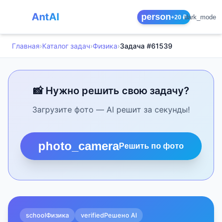
AntAI
person
dark_mode
+20 ₽
Главная
›
Каталог задач
›
Физика
›
Задача #61539
📸 Нужно решить свою задачу?
Загрузите фото — AI решит за секунды!
photo_camera
Решить по фото
school
Физика
verified
Решено AI