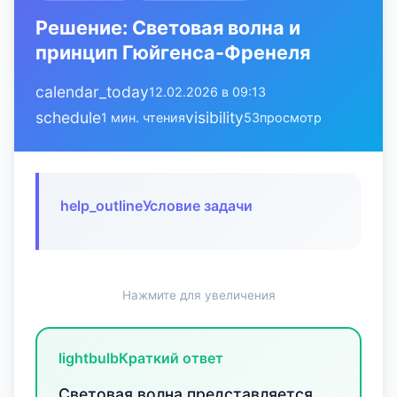
Решение: Световая волна и
принцип Гюйгенса-Френеля
calendar_today
12.02.2026 в 09:13
schedule
visibility
1 мин. чтения
53
просмотр
help_outline
Условие задачи
Нажмите для увеличения
lightbulb
Краткий ответ
Световая волна представляется